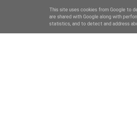
This site uses cookies from Google to del
are shared with Google along with perfor
statistics, and to detect and address ab