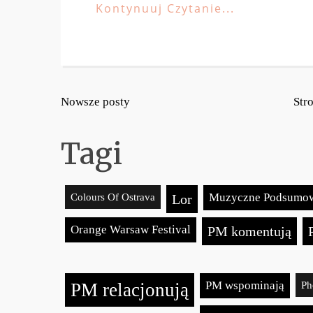
Kontynuuj Czytanie...
Nowsze posty
Str
Tagi
Colours Of Ostrava
Muzyczne Podsumow
Lor
Orange Warsaw Festival
PM komentują
PM wspominają
Ph
PM relacjonują