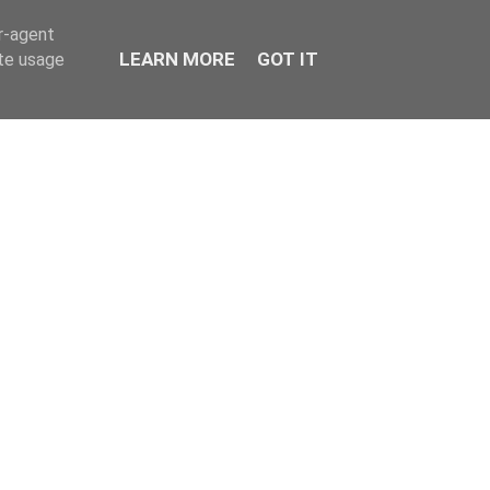
er-agent
LEARN MORE
GOT IT
ate usage