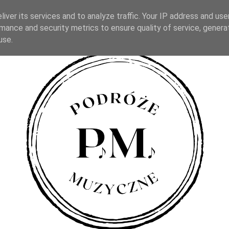
iver its services and to analyze traffic. Your IP address and us
mance and security metrics to ensure quality of service, gener
use.