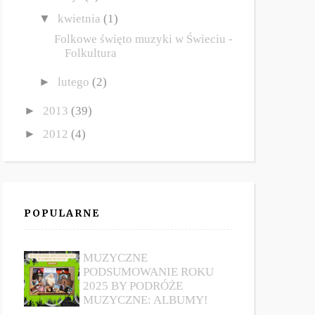
▼
kwietnia
(1)
Folkowe święto muzyki w Świeciu -
Folkultura
►
lutego
(2)
►
2013
(39)
►
2012
(4)
POPULARNE
MUZYCZNE
PODSUMOWANIE ROKU
2025 BY PODRÓŻE
MUZYCZNE: ALBUMY!