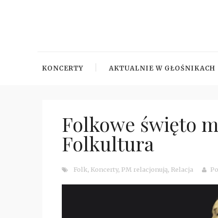
KONCERTY
AKTUALNIE W GŁOŚNIKACH
Folkowe święto m
Folkultura
Folk
,
Koncerty
,
PM relacjonują
,
Relacja
Po