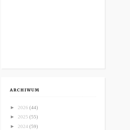
ARCHIWUM
►
2026
(44)
►
2025
(55)
►
2024
(59)