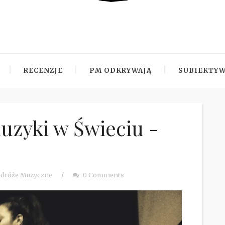
RECENZJE
PM ODKRYWAJĄ
SUBIEKTYW
uzyki w Świeciu -
dróże Muzyczne
/
0 Comments