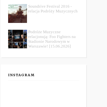
Soundrive Festival 2016 -
relacja Podróży Muzycznych
Podróże Muzyczne
relacjonują: Foo Fighters na
Stadionie Narodowym w
Warszawie! [15.06.2026]
INSTAGRAM