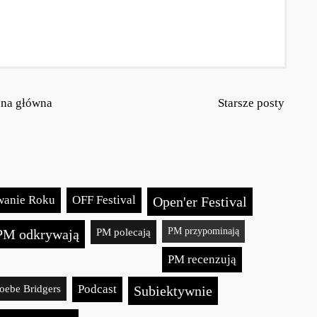
ona główna
Starsze posty
anie Roku
OFF Festival
Open'er Festival
PM polecają
PM przypominają
PM odkrywają
PM recenzują
oebe Bridgers
Podcast
Subiektywnie