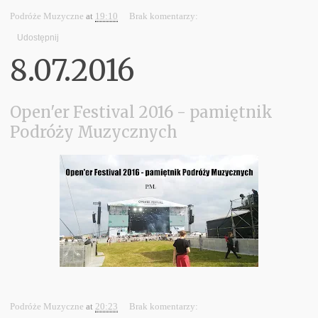
Podróże Muzyczne
at
19:10
Brak komentarzy:
Udostępnij
8.07.2016
Open'er Festival 2016 - pamiętnik
Podróży Muzycznych
Podróże Muzyczne
at
20:23
Brak komentarzy: