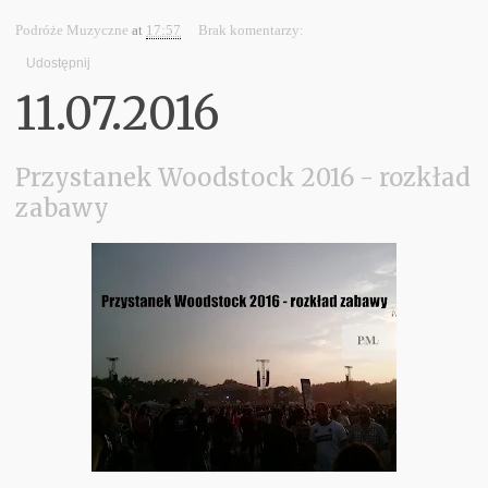
Podróże Muzyczne
at
17:57
Brak komentarzy:
Udostępnij
11.07.2016
Przystanek Woodstock 2016 - rozkład
zabawy