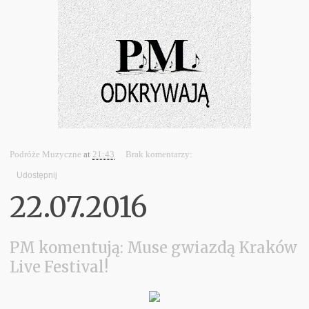
Podróże Muzyczne
at
21:43
Brak komentarzy:
Udostępnij
22.07.2016
PM komentują: Muse gwiazdą Kraków
Live Festival!