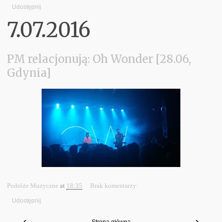
Udostępnij
7.07.2016
PM relacjonują: Oh Wonder [28.06,
Gdynia]
Podróże Muzyczne
at
18:35
Brak komentarzy:
Udostępnij
‹
›
Strona główna