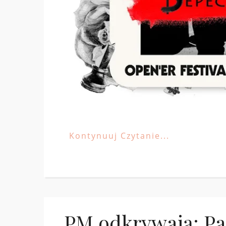
Kontynuuj Czytanie...
PM odkrywają: Pa