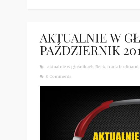
AKTUALNIE W G
PAŹDZIERNIK 20
aktualnie w głośnikach
,
Beck
,
franz ferdinand
0 Comments