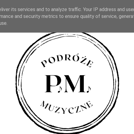
iver its services and to analyze traffic. Your IP address and us
mance and security metrics to ensure quality of service, gener
use.