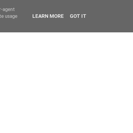
er-agent
LEARN MORE
GOT IT
ate usage