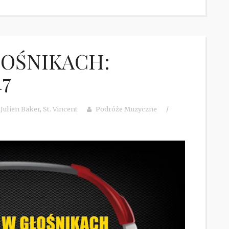
ŁOŚNIKACH:
17
,
Julien Baker
,
St. Vincent
Podróże Muzyczne
/