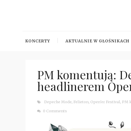
KONCERTY
AKTUALNIE W GŁOŚNIKACH
PM komentują: D
headlinerem Open'
Depeche Mode
,
Felieton
,
Open'er Festival
,
PM 
0 Comments