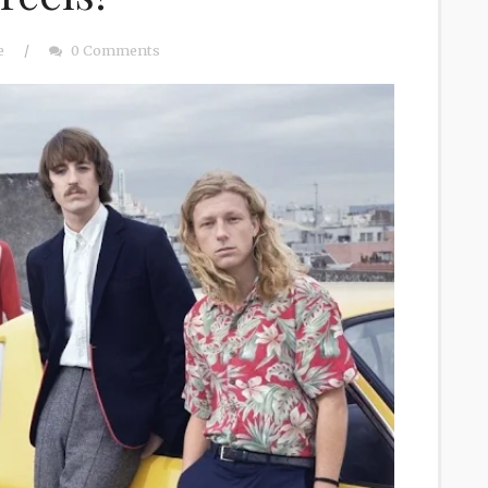
e
/
0 Comments