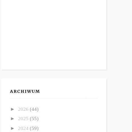
ARCHIWUM
►
2026
(44)
►
2025
(55)
►
2024
(59)