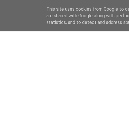
This site uses cookies from Google to del
are shared with Google along with perfor
statistics, and to detect and address ab