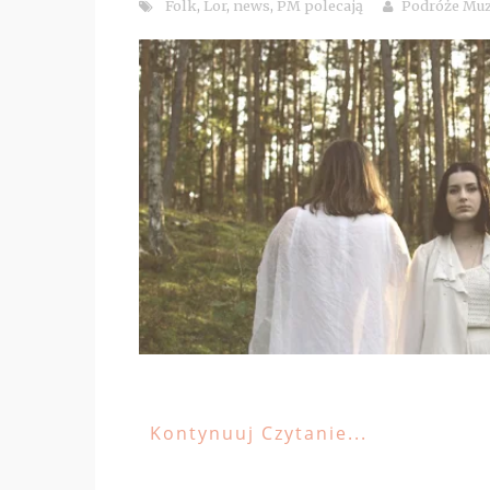
Folk
,
Lor
,
news
,
PM polecają
Podróże Mu
Kontynuuj Czytanie...