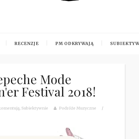
RECENZJE
PM ODKRYWAJĄ
SUBIEKTYW
epeche Mode
er Festival 2018!
komentują
,
Subiektywnie
Podróże Muzyczne
/