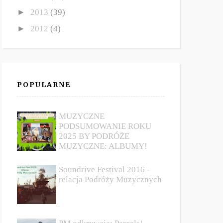
►
2013
(39)
►
2012
(4)
POPULARNE
MUZYCZNE
PODSUMOWANIE ROKU
2025 BY PODRÓŻE
MUZYCZNE: ALBUMY!
Soundrive Festival 2016 -
relacja Podróży Muzycznych