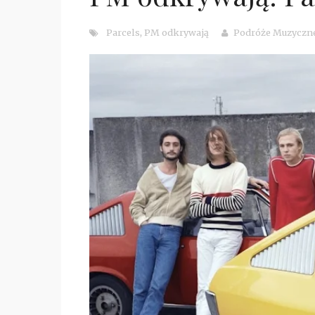
Parcels
,
PM odkrywają
Podróże Muzyczn