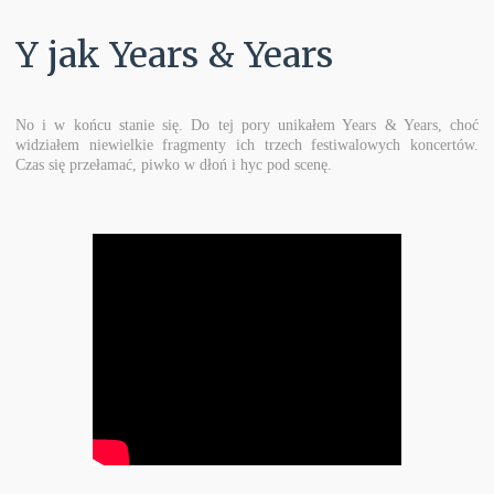
Y jak Years & Years
No i w końcu stanie się. Do tej pory unikałem Years & Years, choć
widziałem niewielkie fragmenty ich trzech festiwalowych koncertów.
Czas się przełamać, piwko w dłoń i hyc pod scenę.