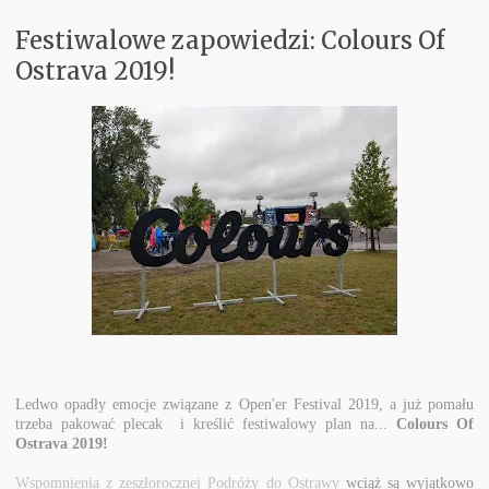
Festiwalowe zapowiedzi: Colours Of
Koncerty
Ostrava 2019!
Aktualnie w Głośnikach
Recenzje
PM Odkrywają
Subiektywnie
Kontakt
Ledwo opadły emocje związane z Open'er Festival 2019, a już pomału
trzeba pakować plecak i kreślić festiwalowy plan na...
Colours Of
Ostrava 2019!
Wspomnienia z zeszłorocznej Podróży do Ostrawy
wciąż są wyjątkowo