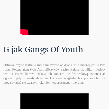
G jak Gangs Of Youth
Ostrawa często trafia w moje muzyczne odkrycia. Nie inaczej jest w tym
roku. Potencjałem tych Australijczyków zachwycałem się kilka miesięcy
temu i jestem bardzo ciekaw ich koncertu w festiwalową sobotę (tak
ogółem, gdyby każdy dzień na Ostrawie wyglądał tak jak sobota...) -
mogą okazać się czarnym okoniem tegorocznego line-upu.