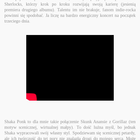
Sherlocks, którzy krok po kroku rozwijają swoją karierę (jesienią
premiera drugiego albumu). Talentu im nie brakuje, fanom indie-rocka
powinni się spodobać. Ja liczę na bardzo energiczny koncert na początek
trzeciego dnia.
Shaka Ponk to dla mnie takie połączenie Skunk Anansie z Gorillaz (ten
motyw scenicznej, wirtualnej małpy). To dość luźna myśl, bo jednak
Shaka wypracowali swój własny styl. Spodziewam się scenicznej petardy,
ale ich twórczość do tej pory nie znalazła drogi do mojego serca. Może