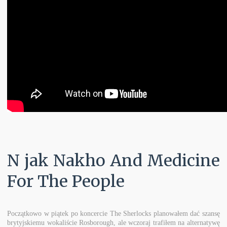
N jak Nakho And Medicine
For The People
Początkowo w piątek po koncercie The Sherlocks planowałem dać szansę
brytyjskiemu wokaliście Rosborough, ale wczoraj trafiłem na alternatywę