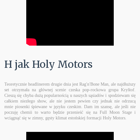
H jak Holy Motors
Teoretycznie headlinerem drugie dnia jest Rag'n'Bone Man, ale najdłuższy
set otrzymała na głównej scenie czeska pop-rockowa grupa Kryštof.
Cieszą się chyba dużą popularnością u naszych sąsiadów i spodziewam się
całkiem niezłego show, ale nie jestem pewien czy jednak nie odrzucą
mnie piosenki śpiewane w języku czeskim. Dam im szansę, ale jeśli nie
poczuję chemii to warto będzie przenieść się na Full Moon Stage i
wciągnąć się w zimny, gęsty klimat estońskiej formacji Holy Motors.