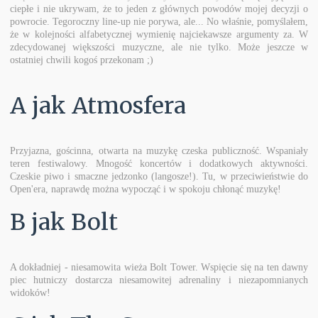
ciepłe i nie ukrywam, że to jeden z głównych powodów mojej decyzji o
powrocie. Tegoroczny line-up nie porywa, ale... No właśnie, pomyślałem,
że w kolejności alfabetycznej wymienię najciekawsze argumenty za. W
zdecydowanej większości muzyczne, ale nie tylko. Może jeszcze w
ostatniej chwili kogoś przekonam ;)
A jak Atmosfera
Przyjazna, gościnna, otwarta na muzykę czeska publiczność. Wspaniały
teren festiwalowy. Mnogość koncertów i dodatkowych aktywności.
Czeskie piwo i smaczne jedzonko (langosze!). Tu, w przeciwieństwie do
Open'era, naprawdę można wypocząć i w spokoju chłonąć muzykę!
B jak Bolt
A dokładniej - niesamowita wieża Bolt Tower. Wspięcie się na ten dawny
piec hutniczy dostarcza niesamowitej adrenaliny i niezapomnianych
widoków!