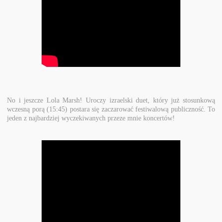
No i jeszcze Lola Marsh! Uroczy izraelski duet, który już stosunkową
wczesną porą (15:45) postara się zaczarować festiwalową publiczność. To
jeden z najbardziej wyczekiwanych przeze mnie koncertów!