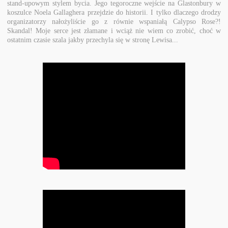
stand-upowym stylem bycia. Jego tegoroczne wejście na Glastonbury w
koszulce Noela Gallaghera przejdzie do historii. I tylko dlaczego drodzy
organizatorzy nałożyliście go z równie wspaniałą Calypso Rose?!
Skandal! Moje serce jest złamane i wciąż nie wiem co zrobić, choć w
ostatnim czasie szala jakby przechyla się w stronę Lewisa...