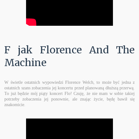
F jak Florence And The
Machine
W świetle ostatnich wypowiedzi Florence Welch, to może być jedna z
ostatnich szans zobaczenia jej koncertu przed planowaną dłuższą przerwą.
To już będzie mój piąty koncert Flo! Czuję, że nie mam w sobie takiej
potrzeby zobaczenia jej ponownie, ale znając życie, będę bawił się
znakomicie.