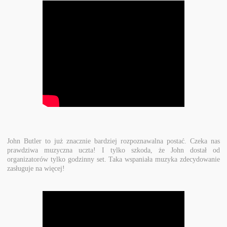
John Butler
to już znacznie bardziej rozpoznawalna postać. Czeka nas
prawdziwa muzyczna uczta! I tylko szkoda, że John dostał od
organizatorów tylko godzinny set. Taka wspaniała muzyka zdecydowanie
zasługuje na więcej!