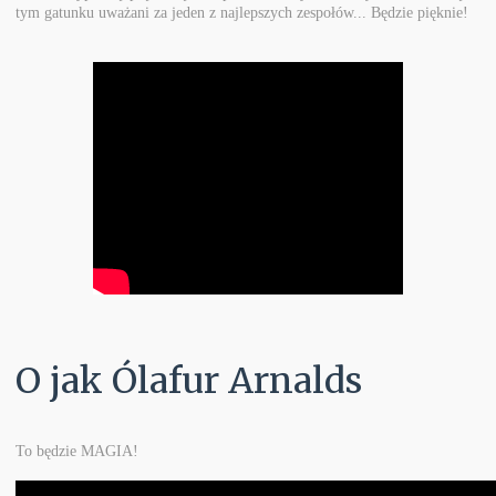
tym gatunku uważani za jeden z najlepszych zespołów... Będzie pięknie!
O jak Ólafur Arnalds
To będzie MAGIA!