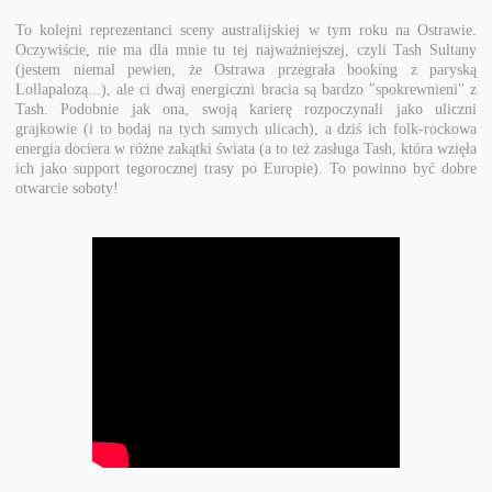
To kolejni reprezentanci sceny australijskiej w tym roku na Ostrawie.
Oczywiście, nie ma dla mnie tu tej najważniejszej, czyli Tash Sultany
(jestem niemal pewien, że Ostrawa przegrała booking z paryską
Lollapalozą...), ale ci dwaj energiczni bracia są bardzo "spokrewnieni" z
Tash. Podobnie jak ona, swoją karierę rozpoczynali jako uliczni
grajkowie (i to bodaj na tych samych ulicach), a dziś ich folk-rockowa
energia dociera w różne zakątki świata (a to też zasługa Tash, która wzięła
ich jako support tegorocznej trasy po Europie). To powinno być dobre
otwarcie soboty!