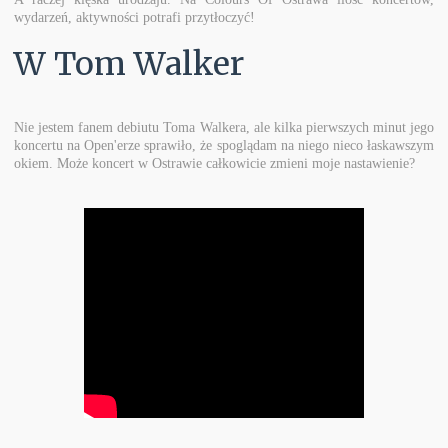
wydarzeń, aktywności potrafi przytłoczyć!
W Tom Walker
Nie jestem fanem debiutu Toma Walkera, ale kilka pierwszych minut jego
koncertu na Open'erze sprawiło, że spoglądam na niego nieco łaskawszym
okiem. Może koncert w Ostrawie całkowicie zmieni moje nastawienie?