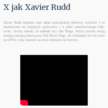
X jak Xavier Rudd
Xavier Rudd dopełnia nam skład australijskiej ofensywy artystów. I tu
spodziewam się kolejnych zachwytów i w pełni uduchowionego folk-
rocka. Trochę szkoda, że nakłada się z Bo Ningo, którzy pewnie swoją
energią zatrzęsą ziemią przy Full Moon Stage, ale widziałem ich rok temu
na OFFie, więc stawiam na nowe doznania od Xaviera.