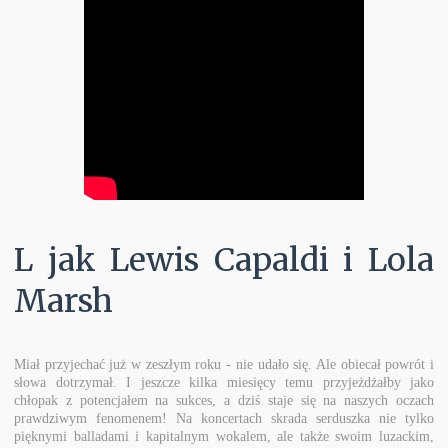
L jak Lewis Capaldi i Lola
Marsh
Miał przyjechać już w zeszłym roku - nie udało się. Ale obiecał powrót i
słowa dotrzymał. I jeszcze kilka miesięcy temu przyjeżdżałby jako
chłopak z potencjałem na sukces, a dziś staje się na naszych oczach
prawdziwym fenomenem! Na koncertach skrada serduszka nie tylko
pięknymi balladami i kapitalnym wokalem, ale także swoim luzackim,