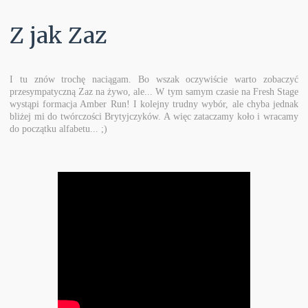
Z jak Zaz
I tu znów trochę naciągam. Bo wszak oczywiście warto zobaczyć
przesympatyczną Zaz na żywo, ale... W tym samym czasie na Fresh Stage
wystąpi formacja Amber Run! I kolejny trudny wybór, ale chyba jednak
bliżej mi do twórczości Brytyjczyków. A więc zataczamy koło i wracamy
do początku alfabetu... ;)