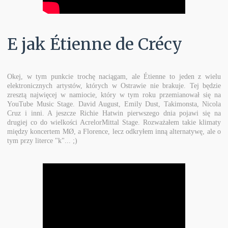
E jak Étienne de Crécy
Okej, w tym punkcie trochę naciągam, ale Étienne to jeden z wielu
elektronicznych artystów, których w Ostrawie nie brakuje. Tej będzie
zresztą najwięcej w namiocie, który w tym roku przemianował się na
YouTube Music Stage. David August, Emily Dust, Takimonsta, Nicola
Cruz i inni. A jeszcze Richie Hatwin pierwszego dnia pojawi się na
drugiej co do wielkości AcrelorMittal Stage. Rozważałem takie klimaty
między koncertem MØ, a Florence, lecz odkryłem inną alternatywę, ale o
tym przy literce "k"... ;)