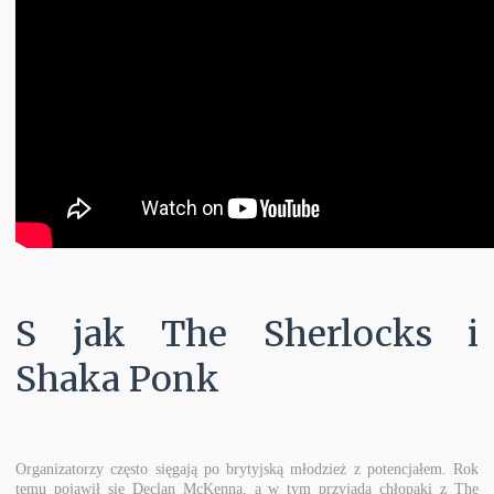
S jak The Sherlocks i
Shaka Ponk
Organizatorzy często sięgają po brytyjską młodzież z potencjałem. Rok
temu pojawił się Declan McKenna, a w tym przyjadą chłopaki z The