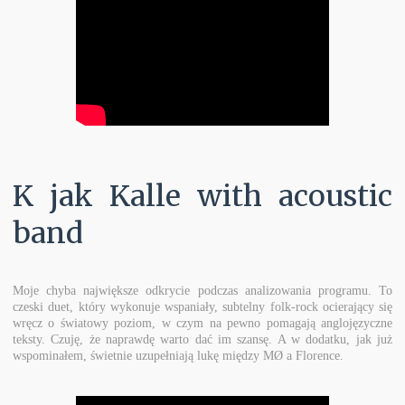
K jak Kalle with acoustic
band
Moje chyba największe odkrycie podczas analizowania programu. To
czeski duet, który wykonuje wspaniały, subtelny folk-rock ocierający się
wręcz o światowy poziom, w czym na pewno pomagają anglojęzyczne
teksty. Czuję, że naprawdę warto dać im szansę. A w dodatku, jak już
wspominałem, świetnie uzupełniają lukę między MØ a Florence.