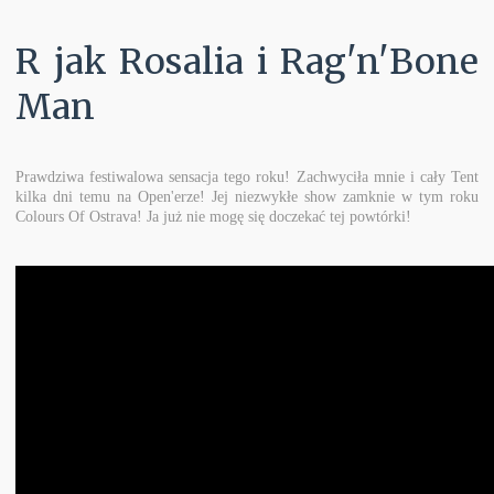
R jak Rosalia i Rag'n'Bone
Man
Prawdziwa festiwalowa sensacja tego roku! Zachwyciła mnie i cały Tent
kilka dni temu na Open'erze! Jej niezwykłe show zamknie w tym roku
Colours Of Ostrava! Ja już nie mogę się doczekać tej powtórki!