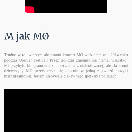
M jak MØ
Trudno w to uwierzyć, ale ostatni koncert MØ widziałem w... 2014 roku
podczas Open'er Festival! Przez ten czas zmieniło się niemal wszystko!
Mi przybyło kilogramów i zmarszczek, a z utalentowanej, ale skromnej
dziewczyny MØ przeistoczyła się obecnie w jedną z gwiazd muzyki
mainstreamowej. Jestem niebywale ciekaw tego spotkania po latach!