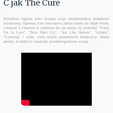
C jak The Cure
Prawdziwa legenda, która świętuje swoje czterdziestolecie działalności
artystycznej. Ogromna trasa festiwalowa jakimś cudem nie objęła Polski,
a koncert w Ostrawie to najbliższa dla nas okazja, by posłuchać "Friday
I'm In Love", "Boys Don't Cry", "Just Like Heaven", "Lullaby",
"Lovesong" i wielu, wielu innych znamienitych kompozycji. Jestem
pewien, że będzie to wspaniały, ponaddwugodzinny występ.