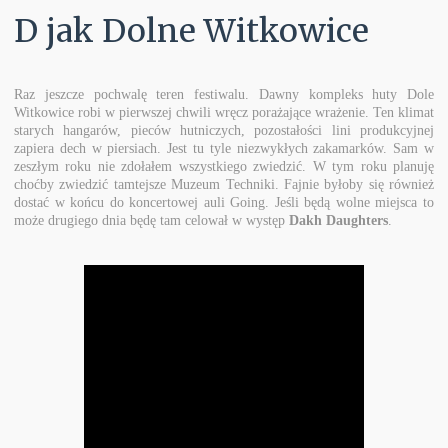
D jak Dolne Witkowice
Raz jeszcze pochwalę teren festiwalu. Dawny kompleks huty Dole
Witkowice robi w pierwszej chwili wręcz porażające wrażenie. Ten klimat
starych hangarów, pieców hutniczych, pozostałości lini produkcyjnej
zapiera dech w piersiach. Jest tu tyle niezwykłych zakamarków. Sam w
zeszłym roku nie zdołałem wszystkiego zwiedzić. W tym roku planuję
choćby zwiedzić tamtejsze Muzeum Techniki. Fajnie byłoby się również
dostać w końcu do koncertowej auli Going. Jeśli będą wolne miejsca to
może drugiego dnia będę tam celował w występ
Dakh Daughters
.