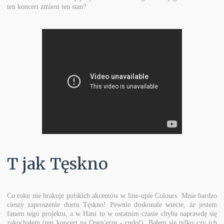
ten koncert zmieni ten stan?
T jak Tęskno
Co roku nie brakuje polskich akcentów w line-upie Colours. Mnie bardzo
cieszy zaproszenie duetu Tęskno! Pewnie doskonale wiecie, że jestem
fanem tego projektu, a w Hani to w ostatnim czasie chyba naprawdę się
zakochałem (ten koncert na Open'erze - cudo!). Bałem się tylko czy ich