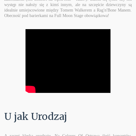
występ nie nałoży się z kimś innym, ale na szczęście dziewczyny są
idealnie umiejscowione między Tomem Walkerem a Rag'n'Bone Manem.
Obecność pod barierkami na Full Moon Stage obowiązkowa!
U jak Urodzaj
A raczej klęska urodzaju. Na Colours Of Ostrawa ilość koncertów,