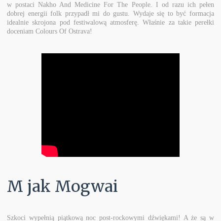
w postaci Nakho And Medicine For The People. I od razu ich pełen
dobrej energii folk przypadł mi do gustu. Wydaje się to być formacja
idealnie skrojona pod festiwalową atmosferę. Właśnie za takie perełki
doceniam Colours Of Ostrava!
M jak Mogwai
Szkoci wypełnią piątkową noc post-rockowymi dźwiękami! A że są w