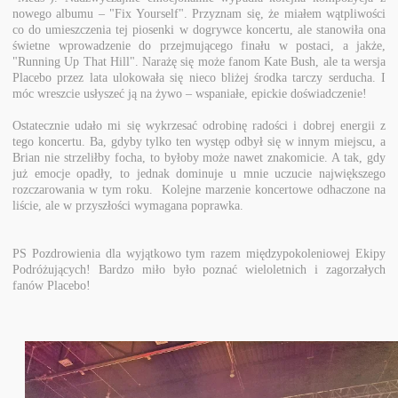
nowego albumu – "Fix Yourself". Przyznam się, że miałem wątpliwości
co do umieszczenia tej piosenki w dogrywce koncertu, ale stanowiła ona
świetne wprowadzenie do przejmującego finału w postaci, a jakże,
"Running Up That Hill". Narażę się może fanom Kate Bush, ale ta wersja
Placebo przez lata ulokowała się nieco bliżej środka tarczy serducha. I
móc wreszcie usłyszeć ją na żywo – wspaniałe, epickie doświadczenie!
Ostatecznie udało mi się wykrzesać odrobinę radości i dobrej energii z
tego koncertu. Ba, gdyby tylko ten występ odbył się w innym miejscu, a
Brian nie strzeliłby focha, to byłoby może nawet znakomicie. A tak, gdy
już emocje opadły, to jednak dominuje u mnie uczucie największego
rozczarowania w tym roku. Kolejne marzenie koncertowe odhaczone na
liście, ale w przyszłości wymagana poprawka.
PS Pozdrowienia dla wyjątkowo tym razem międzypokoleniowej Ekipy
Podróżujących! Bardzo miło było poznać wieloletnich i zagorzałych
fanów Placebo!