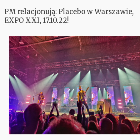
PM relacjonują: Placebo w Warszawie,
Koncerty
EXPO XXI, 17.10.22!
Aktualnie w Głośnikach
Recenzje
PM Odkrywają
Subiektywnie
Kontakt