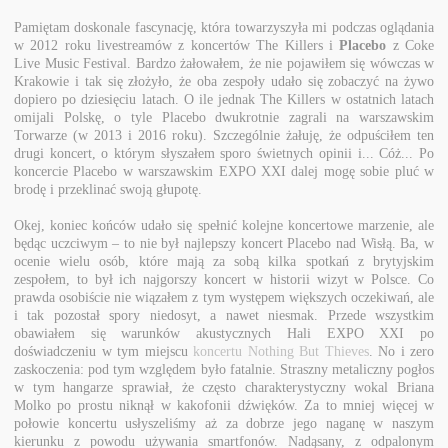
Pamiętam doskonale fascynację, która towarzyszyła mi podczas oglądania
w 2012 roku livestreamów z koncertów The Killers i
Placebo
z Coke
Live Music Festival. Bardzo żałowałem, że nie pojawiłem się wówczas w
Krakowie i tak się złożyło, że oba zespoły udało się zobaczyć na żywo
dopiero po dziesięciu latach. O ile jednak The Killers w ostatnich latach
omijali Polskę, o tyle Placebo dwukrotnie zagrali na warszawskim
Torwarze (w 2013 i 2016 roku). Szczególnie żałuję, że odpuściłem ten
drugi koncert, o którym słyszałem sporo świetnych opinii i... Cóż... Po
koncercie Placebo w warszawskim EXPO XXI dalej mogę sobie pluć w
brodę i przeklinać swoją głupotę.
Okej, koniec końców udało się spełnić kolejne koncertowe marzenie, ale
będąc uczciwym – to nie był najlepszy koncert Placebo nad Wisłą. Ba, w
ocenie wielu osób, które mają za sobą kilka spotkań z brytyjskim
zespołem, to był ich najgorszy koncert w historii wizyt w Polsce. Co
prawda osobiście nie wiązałem z tym występem większych oczekiwań, ale
i tak pozostał spory niedosyt, a nawet niesmak. Przede wszystkim
obawiałem się warunków akustycznych Hali EXPO XXI po
doświadczeniu w tym miejscu
koncertu Nothing But Thieves
. No i zero
zaskoczenia: pod tym względem było fatalnie. Straszny metaliczny pogłos
w tym hangarze sprawiał, że często charakterystyczny wokal Briana
Molko po prostu niknął w kakofonii dźwięków. Za to mniej więcej w
połowie koncertu usłyszeliśmy aż za dobrze jego naganę w naszym
kierunku z powodu używania smartfonów. Nadąsany, z odpalonym