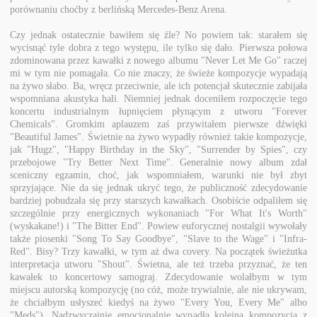
porównaniu choćby z berlińską Mercedes-Benz Arena.
Czy jednak ostatecznie bawiłem się źle? No powiem tak: starałem się
wycisnąć tyle dobra z tego występu, ile tylko się dało. Pierwsza połowa
zdominowana przez kawałki z nowego albumu "Never Let Me Go" raczej
mi w tym nie pomagała. Co nie znaczy, że świeże kompozycje wypadają
na żywo słabo. Ba, wręcz przeciwnie, ale ich potencjał skutecznie zabijała
wspomniana akustyka hali. Niemniej jednak doceniłem rozpoczęcie tego
koncertu industrialnym łupnięciem płynącym z utworu "Forever
Chemicals". Gromkim aplauzem zaś przywitałem pierwsze dźwięki
"Beautiful James". Świetnie na żywo wypadły również takie kompozycje,
jak "Hugz", "Happy Birthday in the Sky", "Surrender by Spies", czy
przebojowe "Try Better Next Time". Generalnie nowy album zdał
sceniczny egzamin, choć, jak wspomniałem, warunki nie był zbyt
sprzyjające. Nie da się jednak ukryć tego, że publiczność zdecydowanie
bardziej pobudzała się przy starszych kawałkach. Osobiście odpaliłem się
szczególnie przy energicznych wykonaniach "For What It's Worth"
(wyskakane!) i "The Bitter End". Powiew euforycznej nostalgii wywołały
także piosenki "Song To Say Goodbye", "Slave to the Wage" i "Infra-
Red". Bisy? Trzy kawałki, w tym aż dwa covery. Na początek świeżutka
interpretacja utworu "Shout". Świetna, ale też trzeba przyznać, że ten
kawałek to koncertowy samograj. Zdecydowanie wolałbym w tym
miejscu autorską kompozycję (no cóż, może trywialnie, ale nie ukrywam,
że chciałbym usłyszeć kiedyś na żywo "Every You, Every Me" albo
"Meds"). Nadzwyczajnie emocjonalnie wypadła kolejna kompozycja z