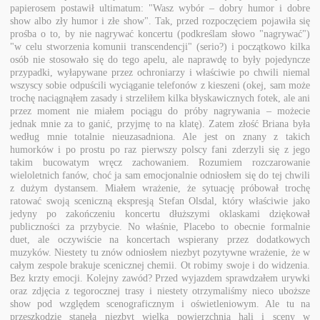
papierosem postawił ultimatum: "Wasz wybór – dobry humor i dobre
show albo zły humor i złe show". Tak, przed rozpoczęciem pojawiła się
prośba o to, by nie nagrywać koncertu (podkreślam słowo "nagrywać")
"w celu stworzenia komunii transcendencji" (serio?) i początkowo kilka
osób nie stosowało się do tego apelu, ale naprawdę to były pojedyncze
przypadki, wyłapywane przez ochroniarzy i właściwie po chwili niemal
wszyscy sobie odpuścili wyciąganie telefonów z kieszeni (okej, sam może
trochę naciągnąłem zasady i strzeliłem kilka błyskawicznych fotek, ale ani
przez moment nie miałem pociągu do próby nagrywania – możecie
jednak mnie za to ganić, przyjmę to na klatę). Zatem złość Briana była
według mnie totalnie nieuzasadniona. Ale jest on znany z takich
humorków i po prostu po raz pierwszy polscy fani zderzyli się z jego
takim bucowatym wręcz zachowaniem. Rozumiem rozczarowanie
wieloletnich fanów, choć ja sam emocjonalnie odniosłem się do tej chwili
z dużym dystansem. Miałem wrażenie, że sytuację próbował trochę
ratować swoją sceniczną ekspresją Stefan Olsdal, który właściwie jako
jedyny po zakończeniu koncertu dłuższymi oklaskami dziękował
publiczności za przybycie. No właśnie, Placebo to obecnie formalnie
duet, ale oczywiście na koncertach wspierany przez dodatkowych
muzyków. Niestety tu znów odniosłem niezbyt pozytywne wrażenie, że w
całym zespole brakuje scenicznej chemii. Ot robimy swoje i do widzenia.
Bez krzty emocji. Kolejny zawód? Przed wyjazdem sprawdzałem urywki
oraz zdjęcia z tegorocznej trasy i niestety otrzymaliśmy nieco uboższe
show pod względem scenograficznym i oświetleniowym. Ale tu na
przeszkodzie stanęła niezbyt wielka powierzchnia hali i sceny w