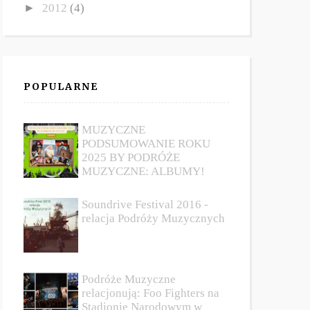
►
2012
(4)
POPULARNE
MUZYCZNE
PODSUMOWANIE ROKU
2025 BY PODRÓŻE
MUZYCZNE: ALBUMY!
Soundrive Festival 2016 -
relacja Podróży Muzycznych
Podróże Muzyczne
relacjonują: Foo Fighters na
Stadionie Narodowym w