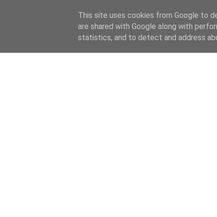
This site uses cookies from Google to del
are shared with Google along with perfor
statistics, and to detect and address ab