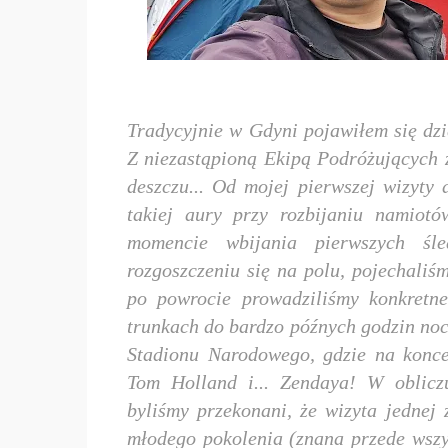
Tradycyjnie w Gdyni pojawiłem się dzi
Z niezastąpioną Ekipą Podróżujących 
deszczu... Od mojej pierwszej wizyty 
takiej aury przy rozbijaniu namiot
momencie wbijania pierwszych śl
rozgoszczeniu się na polu, pojechaliś
po powrocie prowadziliśmy konkretn
trunkach do bardzo późnych godzin noc
Stadionu Narodowego, gdzie na konce
Tom Holland i... Zendaya! W oblicz
byliśmy przekonani, że wizyta jednej 
młodego pokolenia (znana przede wszys