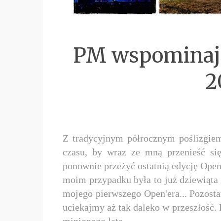
PM wspominają:
2
Z tradycyjnym półrocznym poślizgi
czasu, by wraz ze mną przenieść si
ponownie przeżyć ostatnią edycję Open'
moim przypadku była to już dziewiąta 
mojego pierwszego Open'era... Pozosta
uciekajmy aż tak daleko w przeszłość. 
minionego lata...