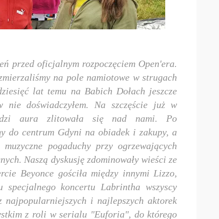
eń przed oficjalnym rozpoczęciem Open'era.
zmierzaliśmy na pole namiotowe w strugach
dziesięć lat temu na Babich Dołach jeszcze
ów nie doświadczyłem. Na szczęście już w
edzi aura zlitowała się nad nami. Po
my do centrum Gdyni na obiadek i zakupy, a
e muzyczne pogaduchy przy ogrzewających
nych. Naszą dyskusję zdominowały wieści ze
rcie Beyonce gościła między innymi Lizzo,
u specjalnego koncertu Labrintha wszyscy
z najpopularniejszych i najlepszych aktorek
tkim z roli w serialu "Euforia", do którego