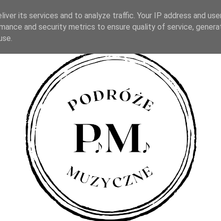
iver its services and to analyze traffic. Your IP address and us
mance and security metrics to ensure quality of service, gener
use.