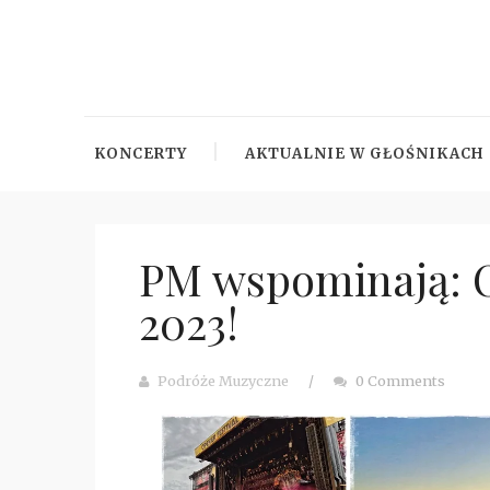
KONCERTY
AKTUALNIE W GŁOŚNIKACH
PM wspominają: O
2023!
Podróże Muzyczne
/
0 Comments