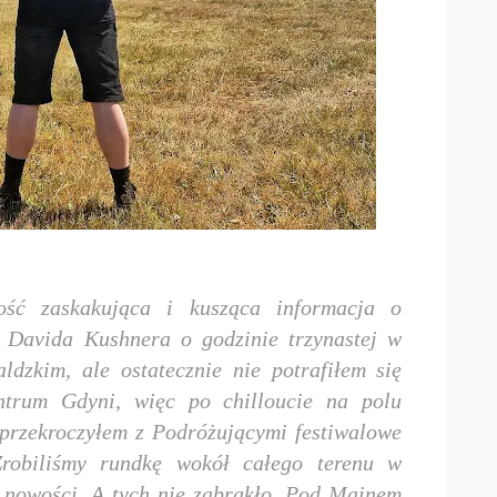
ość zaskakująca i kusząca informacja o
Davida Kushnera o godzinie trzynastej w
dzkim, ale ostatecznie nie potrafiłem się
trum Gdyni, więc po chilloucie na polu
przekroczyłem z Podróżującymi festiwalowe
Zrobiliśmy rundkę wokół całego terenu w
 nowości. A tych nie zabrakło. Pod Mainem