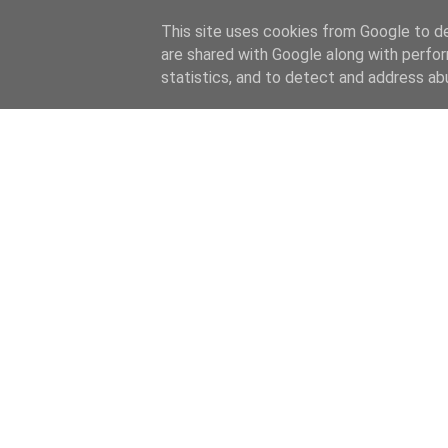
This site uses cookies from Google to del
are shared with Google along with perfor
statistics, and to detect and address ab