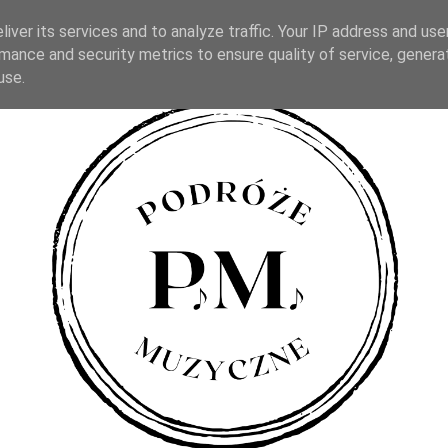
iver its services and to analyze traffic. Your IP address and us
mance and security metrics to ensure quality of service, gener
use.