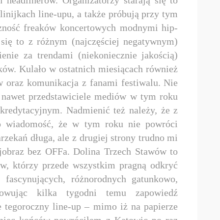
inijkach line-upu, a także próbują przy tym
czność freaków koncertowych modnymi hip-
się to z różnym (najczęściej negatywnym)
enie za trendami (niekoniecznie jakością)
ków. Kulało w ostatnich miesiącach również
 oraz komunikacja z fanami festiwalu. Nie
 nawet przedstawiciele mediów w tym roku
kredytacyjnym. Nadmienić też należy, że z
ło wiadomość, że w tym roku nie powróci
arzekań długa, ale z drugiej strony trudno mi
ajobraz bez OFFa. Dolina Trzech Stawów to
w, którzy przede wszystkim pragną odkryć
 fascynujących, różnorodnych gatunkowo,
otowując kilka tygodni temu zapowiedź
e tegoroczny line-up – mimo iż na papierze
koniec końców powróciłem z Katowic po raz