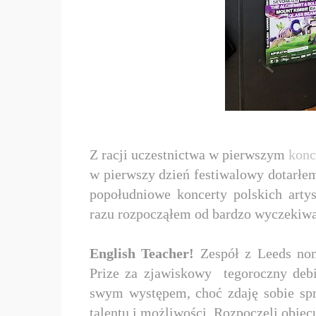
Z racji uczestnictwa w pierwszym
konc
w pierwszy dzień festiwalowy dotarłem
popołudniowe koncerty polskich art
razu rozpocząłem od bardzo wyczekiwan
English Teacher!
Zespół z Leeds nom
Prize za zjawiskowy tegoroczny deb
swym występem, choć zdaję sobie spra
talentu i możliwości. Rozpoczęli obie