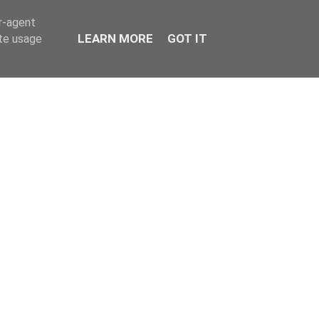
er-agent
LEARN MORE
GOT IT
ate usage