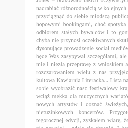
nadrabiać różnorodnością w kolejnych l
przyciągnąć do siebie młodszą publi
hopowymi bookingami, choć spotyka 
odbiorem stałych bywalców i to goni
chyba nie przynosi oczekiwanych skut
dysonujące prowadzenie social mediów
będę Was zasypywał szczegółami, ale
mieli niezłą przeprawę z wnioskiem a
rozczarowaniem wielu z nas przyję
kultowa Kawiarnia Literacka... Lista n
sobie wyobrazić nasz festiwalowy kr
wciąż mekka dla muzycznych wariató
nowych artystów i doznać świeżych,
nietuzinkowych koncertów. Przyg
tegorocznej edycji, zyskałem wiarę, ż
nie powalał – zdoła się obronić. I 