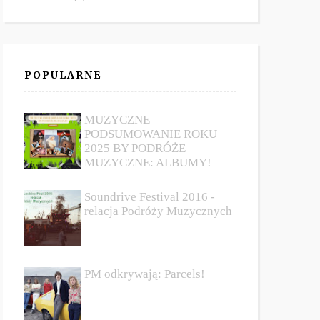
POPULARNE
MUZYCZNE
PODSUMOWANIE ROKU
2025 BY PODRÓŻE
MUZYCZNE: ALBUMY!
Soundrive Festival 2016 -
relacja Podróży Muzycznych
PM odkrywają: Parcels!