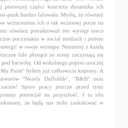
ej pierwszej części koncertu dynamika ich
st-punk bardzo falowała. Myślę, że również
rów wrzuceniem ich o tak wczesnej porze na
mi również potraktowali ten występ nieco
czne poczynania w social mediach i jestem
 energii w swoje występy. Niemniej z każdą
yczne fale płynące ze sceny zaczynają się
 pod barierkę. Od wokalnego popisu uroczej
r My Paint" byłem już całkowicie kupiony. A
utworów "Nearly Daffoilds", "R&B" oraz
zacnie! Sporo pracy jeszcze przed tymi
romny potencjał na przyszłość. I ta siła
rzekonany, że będą nas miło zaskakiwać w