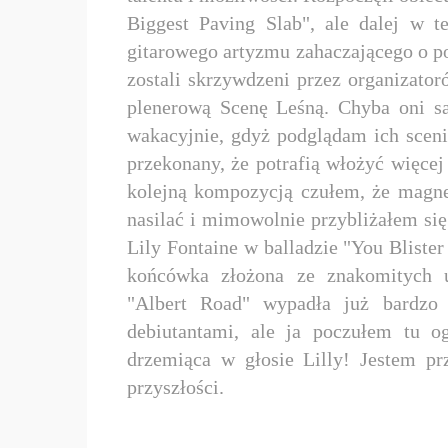
Biggest Paving Slab", ale dalej w t
gitarowego artyzmu zahaczającego o po
zostali skrzywdzeni przez organizato
plenerową Scenę Leśną. Chyba oni sa
wakacyjnie, gdyż podglądam ich sceni
przekonany, że potrafią włożyć więcej
kolejną kompozycją czułem, że magnet
nasilać i mimowolnie przybliżałem się
Lily Fontaine w balladzie "You Bliste
końcówka złożona ze znakomitych 
"Albert Road" wypadła już bardzo 
debiutantami, ale ja poczułem tu og
drzemiąca w głosie Lilly! Jestem p
przyszłości.