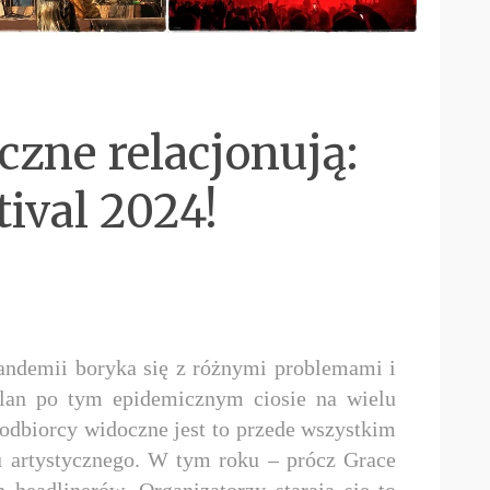
zne relacjonują:
tival 2024!
andemii boryka się z różnymi problemami i
olan po tym epidemicznym ciosie na wielu
odbiorcy widoczne jest to przede wszystkim
 artystycznego. W tym roku – prócz Grace
 headlinerów. Organizatorzy starają się to