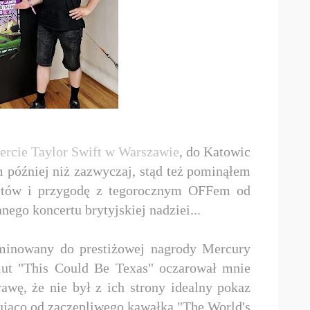
ercie Taylor Swift w Warszawie
, do Katowic
 później niż zazwyczaj, stąd też pominąłem
ystów i przygodę z tegorocznym OFFem od
ego koncertu brytyjskiej nadziei...
inowany do prestiżowej nagrody Mercury
iut "This Could Be Texas" oczarował mnie
wę, że nie był z ich strony idealny pokaz
cująco od zaczepliwego kawałka "The World's