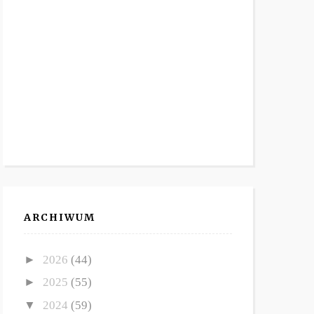
ARCHIWUM
►
2026
(44)
►
2025
(55)
▼
2024
(59)