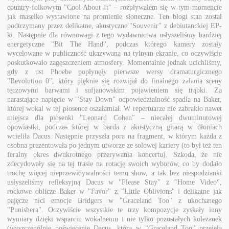
country-folkowym "Cool About It" – rozpływałem się w tym momencie
jak masełko wystawione na promienie słoneczne. Ten błogi stan został
podtrzymany przez delikatne, akustyczne "Souvenir" z debiutanckiej EP-
ki. Następnie dla równowagi z tego wydawnictwa usłyszeliśmy bardziej
energetyczne "Bit The Hand", podczas którego kamery zostały
wycelowane w publiczność ukazywaną na tylnym ekranie, co oczywiście
poskutkowało zagęszczeniem atmosfery. Momentalnie jednak ucichliśmy,
gdy z ust Phoebe popłynęły pierwsze wersy dramaturgicznego
"Revolution 0", który pięknie się rozwijał do finalnego zalania sceny
tęczowymi barwami i sufjanowskim pojawieniem się trąbki. Za
narastające napięcie w "Stay Down" odpowiedzialność spadła na Baker,
której wokal w tej piosence oszałamiał. W repertuarze nie zabrakło nawet
miejsca dla piosenki "Leonard Cohen" – niecałej dwuminutowej
opowiastki, podczas której w barda z akustyczną gitarą w dłoniach
wcieliła Dacus. Następnie przyszła pora na fragment, w którym każda z
osobna prezentowała po jednym utworze ze solowej kariery (to był też ten
feralny okres dwukrotnego przerywania koncertu). Szkoda, że nie
zdecydowały się na tej trasie na rotację swoich wyborów, co by dodało
trochę więcej nieprzewidywalności temu show, a tak bez niespodzianki
usłyszeliśmy refleksyjną Dacus w "Please Stay" z "Home Video",
rockowe oblicze Baker w "Favor" z "Little Oblivions" i delikatne jak
pajęcze nici emocje Bridgers w "Graceland Too" z ukochanego
"Punishera". Oczywiście wszystkie te trzy kompozycje zyskały inny
wymiary dzięki wsparciu wokalnemu i nie tylko pozostałych koleżanek
(wyszczególnię poświęcenie Dacus, która w "Graceland Too" przejęła