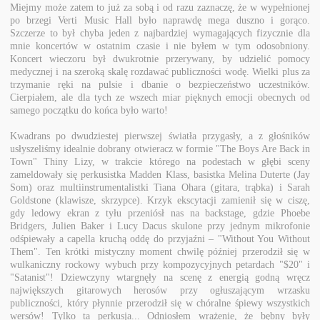
Miejmy może zatem to już za sobą i od razu zaznaczę, że w wypełnionej
po brzegi Verti Music Hall było naprawdę mega duszno i gorąco.
Szczerze to był chyba jeden z najbardziej wymagających fizycznie dla
mnie koncertów w ostatnim czasie i nie byłem w tym odosobniony.
Koncert wieczoru był dwukrotnie przerywany, by udzielić pomocy
medycznej i na szeroką skalę rozdawać publiczności wodę. Wielki plus za
trzymanie ręki na pulsie i dbanie o bezpieczeństwo uczestników.
Cierpiałem, ale dla tych ze wszech miar pięknych emocji obecnych od
samego początku do końca było warto!
Kwadrans po dwudziestej pierwszej światła przygasły, a z głośników
usłyszeliśmy idealnie dobrany otwieracz w formie "The Boys Are Back in
Town" Thiny Lizy, w trakcie którego na podestach w głębi sceny
zameldowały się perkusistka Madden Klass, basistka Melina Duterte (Jay
Som) oraz multiinstrumentalistki Tiana Ohara (gitara, trąbka) i Sarah
Goldstone (klawisze, skrzypce). Krzyk ekscytacji zamienił się w ciszę,
gdy ledowy ekran z tyłu przeniósł nas na backstage, gdzie Phoebe
Bridgers, Julien Baker i Lucy Dacus skulone przy jednym mikrofonie
odśpiewały a capella kruchą oddę do przyjaźni – "Without You Without
Them". Ten krótki mistyczny moment chwilę później przerodził się w
wulkaniczny rockowy wybuch przy kompozycyjnych petardach "$20" i
"Satanist"! Dziewczyny wtargnęły na scenę z energią godną wręcz
największych gitarowych herosów przy ogłuszającym wrzasku
publiczności, który płynnie przerodził się w chóralne śpiewy wszystkich
wersów! Tylko ta perkusja... Odniosłem wrażenie, że bębny były