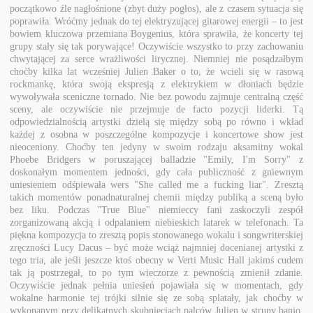
początkowo źle nagłośnione (zbyt duży pogłos), ale z czasem sytuacja się
poprawiła. Wróćmy jednak do tej elektryzującej gitarowej energii – to jest
bowiem kluczowa przemiana Boygenius, która sprawiła, że koncerty tej
grupy stały się tak porywające! Oczywiście wszystko to przy zachowaniu
chwytającej za serce wrażliwości lirycznej. Niemniej nie posądzałbym
choćby kilka lat wcześniej Julien Baker o to, że wcieli się w rasową
rockmankę, która swoją ekspresją z elektrykiem w dłoniach będzie
wywoływała sceniczne tornado. Nie bez powodu zajmuje centralną część
sceny, ale oczywiście nie przejmuje de facto pozycji liderki. Tą
odpowiedzialnością artystki dzielą się między sobą po równo i wkład
każdej z osobna w poszczególne kompozycje i koncertowe show jest
nieoceniony. Choćby ten jedyny w swoim rodzaju aksamitny wokal
Phoebe Bridgers w poruszającej balladzie "Emily, I'm Sorry" z
doskonałym momentem jedności, gdy cała publiczność z gniewnym
uniesieniem odśpiewała wers "She called me a fucking liar". Zresztą
takich momentów ponadnaturalnej chemii między publiką a sceną było
bez liku. Podczas "True Blue" niemieccy fani zaskoczyli zespół
zorganizowaną akcją i odpalaniem niebieskich latarek w telefonach. Ta
piękna kompozycja to zresztą popis stonowanego wokalu i songwriterskiej
zręczności Lucy Dacus – być może wciąż najmniej docenianej artystki z
tego tria, ale jeśli jeszcze ktoś obecny w Verti Music Hall jakimś cudem
tak ją postrzegał, to po tym wieczorze z pewnością zmienił zdanie.
Oczywiście jednak pełnia uniesień pojawiała się w momentach, gdy
wokalne harmonie tej trójki silnie się ze sobą splatały, jak choćby w
wykonanym przy delikatnych skubnięciach palców Julien w struny banjo,