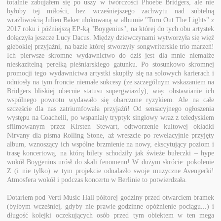
totalnie zabujałem się po uszy w twórczości Phoebe Bridgers, ale nie
byłoby tej miłości, bez wcześniejszego zachwytu nad subtelną
wrażliwością Julien Baker ulokowaną w albumie "Turn Out The Lights" z
2017 roku i późniejszą EP-ką "Boygenius", na której do tych obu artystek
dołączyła jeszcze Lucy Dacus. Między dziewczynami wytworzyła się więź
głębokiej przyjaźni, na bazie której stworzyły songwriterskie trio marzeń!
Ich pierwsze skromne wydawnictwo do dziś jest dla mnie niemalże
nieskazitelną perełką pieśniarskiego gatunku. Po stosunkowo skromnej
promocji tego wydawnictwa artystki skupiły się na solowych karierach i
odniosły na tym froncie niemałe sukcesy (ze szczególnym wskazaniem na
Bridgers bliskiej obecnie statusu supergwiazdy), więc obstawianie ich
wspólnego powrotu wydawało się obarczone ryzykiem. Ale na całe
szczęście dla nas zatriumfowała przyjaźń! Od sensacyjnego ogłoszenia
występu na Coachelii, po wspaniały tryptyk singlowy wraz z teledyskiem
sfilmowanym przez Kirsten Stewart, odtworzenie kultowej okładki
Nirvany dla pisma Rolling Stone, aż wreszcie po rewelacyjnie przyjęty
album, wznoszący ich wspólne brzmienie na nowy, ekscytujący poziom i
trasę koncertową, na którą bilety schodziły jak świeże bułeczki – hype
wokół Boygenius urósł do skali fenomenu! W dużym skrócie: pokolenie
Z (i nie tylko) w tym projekcie odnalazło swoje muzyczne Avengerki!
Atmosfera wokół i podczas koncertu w Berlinie to potwierdzała.
Dotarłem pod Verti Music Hall półtorej godziny przed otwarciem bramek
(byłbym wcześniej, gdyby nie prawie godzinne opóźnienie pociągu...) i
długość kolejki oczekujących osób przed tym obiektem w ten mega