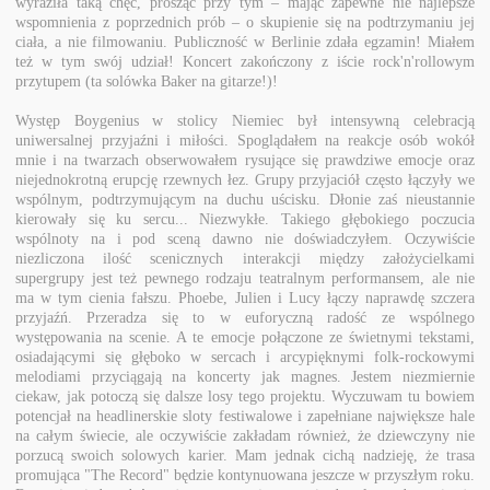
wyraziła taką chęć, prosząc przy tym – mając zapewne nie najlepsze
wspomnienia z poprzednich prób – o skupienie się na podtrzymaniu jej
ciała, a nie filmowaniu. Publiczność w Berlinie zdała egzamin! Miałem
też w tym swój udział! Koncert zakończony z iście rock'n'rollowym
przytupem (ta solówka Baker na gitarze!)!
Występ Boygenius w stolicy Niemiec był intensywną celebracją
uniwersalnej przyjaźni i miłości. Spoglądałem na reakcje osób wokół
mnie i na twarzach obserwowałem rysujące się prawdziwe emocje oraz
niejednokrotną erupcję rzewnych łez. Grupy przyjaciół często łączyły we
wspólnym, podtrzymującym na duchu uścisku. Dłonie zaś nieustannie
kierowały się ku sercu... Niezwykłe. Takiego głębokiego poczucia
wspólnoty na i pod sceną dawno nie doświadczyłem. Oczywiście
niezliczona ilość scenicznych interakcji między założycielkami
supergrupy jest też pewnego rodzaju teatralnym performansem, ale nie
ma w tym cienia fałszu. Phoebe, Julien i Lucy łączy naprawdę szczera
przyjaźń. Przeradza się to w euforyczną radość ze wspólnego
występowania na scenie. A te emocje połączone ze świetnymi tekstami,
osiadającymi się głęboko w sercach i arcypięknymi folk-rockowymi
melodiami przyciągają na koncerty jak magnes. Jestem niezmiernie
ciekaw, jak potoczą się dalsze losy tego projektu. Wyczuwam tu bowiem
potencjał na headlinerskie sloty festiwalowe i zapełniane największe hale
na całym świecie, ale oczywiście zakładam również, że dziewczyny nie
porzucą swoich solowych karier. Mam jednak cichą nadzieję, że trasa
promująca "The Record" będzie kontynuowana jeszcze w przyszłym roku.