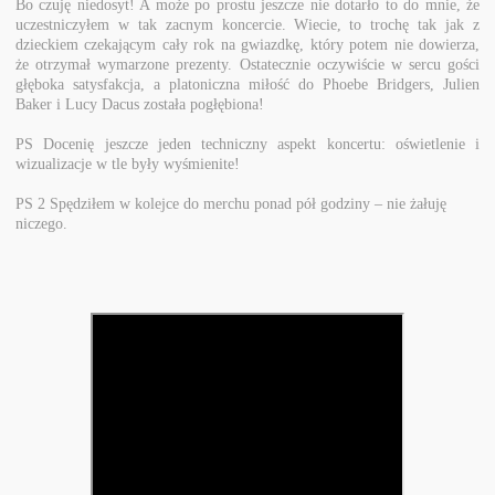
Bo czuję niedosyt! A może po prostu jeszcze nie dotarło to do mnie, że
uczestniczyłem w tak zacnym koncercie. Wiecie, to trochę tak jak z
dzieckiem czekającym cały rok na gwiazdkę, który potem nie dowierza,
że otrzymał wymarzone prezenty. Ostatecznie oczywiście w sercu gości
głęboka satysfakcja, a platoniczna miłość do Phoebe Bridgers, Julien
Baker i Lucy Dacus została pogłębiona!
PS Docenię jeszcze jeden techniczny aspekt koncertu: oświetlenie i
wizualizacje w tle były wyśmienite!
PS 2 Spędziłem w kolejce do merchu ponad pół godziny – nie żałuję
niczego.