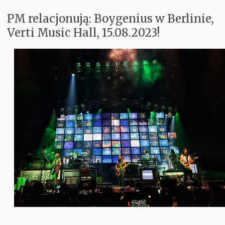
PM relacjonują: Boygenius w Berlinie,
Koncerty
Verti Music Hall, 15.08.2023!
Aktualnie w Głośnikach
Recenzje
PM Odkrywają
Subiektywnie
Kontakt