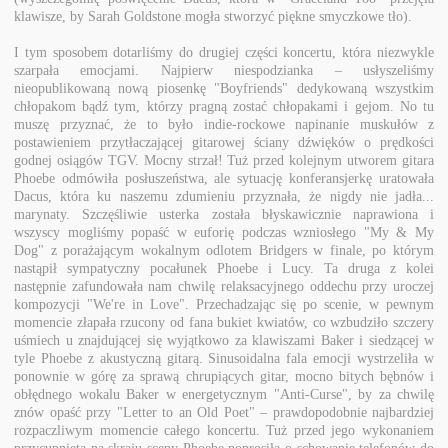
klawisze, by Sarah Goldstone mogła stworzyć piękne smyczkowe tło).
I tym sposobem dotarliśmy do drugiej części koncertu, która niezwykle
szarpała emocjami. Najpierw niespodzianka – usłyszeliśmy
nieopublikowaną nową piosenkę "Boyfriends" dedykowaną wszystkim
chłopakom bądź tym, którzy pragną zostać chłopakami i gejom. No tu
muszę przyznać, że to było indie-rockowe napinanie muskułów z
postawieniem przytłaczającej gitarowej ściany dźwięków o prędkości
godnej osiągów TGV. Mocny strzał! Tuż przed kolejnym utworem gitara
Phoebe odmówiła posłuszeństwa, ale sytuację konferansjerkę uratowała
Dacus, która ku naszemu zdumieniu przyznała, że nigdy nie jadła...
marynaty. Szczęśliwie usterka została błyskawicznie naprawiona i
wszyscy mogliśmy popaść w euforię podczas wzniosłego "My & My
Dog" z porażającym wokalnym odlotem Bridgers w finale, po którym
nastąpił sympatyczny pocałunek Phoebe i Lucy. Ta druga z kolei
następnie zafundowała nam chwilę relaksacyjnego oddechu przy uroczej
kompozycji "We're in Love". Przechadzając się po scenie, w pewnym
momencie złapała rzucony od fana bukiet kwiatów, co wzbudziło szczery
uśmiech u znajdującej się wyjątkowo za klawiszami Baker i siedzącej w
tyle Phoebe z akustyczną gitarą. Sinusoidalna fala emocji wystrzeliła w
ponownie w górę za sprawą chrupiących gitar, mocno bitych bębnów i
obłędnego wokalu Baker w energetycznym "Anti-Curse", by za chwilę
znów opaść przy "Letter to an Old Poet" – prawdopodobnie najbardziej
rozpaczliwym momencie całego koncertu. Tuż przed jego wykonaniem