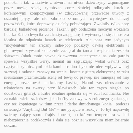
podłoża. I tak właściwie z utworu na utwór dziewczyny wspomagane
przez męską sekcję rytmiczną coraz śmielej odkręcały kurek z
kofeinowymi kompozycjami (w zdecydowanej przewadze utwory z
ostatniej płyty, ale nie zabrakło skromnych wybiegów do dalszej
przeszłości), które doprawdy działały pobudzająco. Zwolniły tylko przy
bardziej balladowej piosence "Taken", gdy obdarzona mocnym wokalem
liderka Katie chwyciła za akustyczną gitarę i wytworzyła się atmosfera
idealna do odpalenia latarek w telefonach. Ale poza tym jedynym
"incydentem" ten zręczny indie-pop podszyty dawką elektroniki i
gitarowymi zrywami skutecznie zachęcał do tańca i wspierania zespołu
śpiewem (obok mnie pewna dziewczyna autentycznie na całe gardło
śpiewała wszystkie wersy, niemal mi zagłuszając wokal Gavin) oraz
częstymi rytmicznymi oklaskami. Trudno było nie ulec wpływowi tej
szczerej i radosnej zabawy na scenie. Josette z gitarą elektryczną w ręku
nieustannie przemierzała scenę od lewej do prawej, nie mniejszą od niej
energię prezentował muskularny basista, Naomi zaś nieustannie z
uśmiechem na twarzy przy klawiszach (ale też często sięgała po
dodatkową gitarę), a Katie idealnie spełniała się w roli frontmanki. Nie
zabrakło wielu szaleństw, jak choćby zabawy w scenicznego ganianego,
czy też kopniętego w tłum przez liderkę dmuchanego konia podczas
świetnego "Anything But Me" – nie pytajcie o reakcje. To był naprawdę
świetny, dający sporo frajdy koncert, po którym temperatura w hali
niebezpiecznie podskoczyła i dała się później wszystkim niemiłosiernie
odczuć.