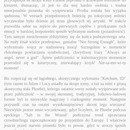
przycupnięta na skraju sceny Phoebe poprosiła o schowanie telefonów do
kieszeni, tłumacząc, iż jest to dla niej bardzo osobista i trudna
emocjonalnie piosenka do wyśpiewania. Prośba została bez wyjątku
spełniona. W wersach przepełnionych boleścią po toksycznej miłości
wyczuwalne było drżenie jej strun głosowych tej artystki. W trakcie
pozwoliła sobie na zejście do pierwszych rzędów i przekazanie tych
emocji w bardziej bezpośredni sposób wybranym osobom (pozazdrościć).
Tym samym nieuchronnie zbliżyliśmy się do końca podstawowego seta.
Na mały finał wielce przebojowe, genialne "Not Strong Enough", które
wybrzmiało wręcz ze stadionową mocą! Szczególnie w momencie
chóralnego powtarzania symbolicznej, chwytliwej frazy "Always an
angel, never a god". Śpiew publiczności w kulminacyjnym momencie
przerodził się w katartyczny, zniewalający krzyk! Nie-sa-mo-wi-ty
moment!
Bis rozpoczął się od łagodnego, akustycznego wykonania "Ketchum, ID"
(tym razem to Julien i Lucy usiadły na skraju sceny, a tuż za nimi z gitarą
akustyczną stała Phoebe), którego ostatnie wersy zostały wyśpiewane solo
przez publiczność – w swojej skromnej, tradycyjnej, folkowo-ludowej
formie był to niezwykle magiczny i ciarkogenny moment. Następnie
przyszedł czas na ostatni wysokonapięciowy akcent tego wieczoru!
Niezwykle przeze mnie wyczekiwany, gdyż liczyłem, że Phoebe podczas
epickiego "Salt in the Wound" podtrzyma trend uprawiania
crowdsurfingu zapoczątkowany po przyjeździe do Europy. I właściwie
jeszcze przed startem piosenki było to pewne, gdyż w uroczy sposób