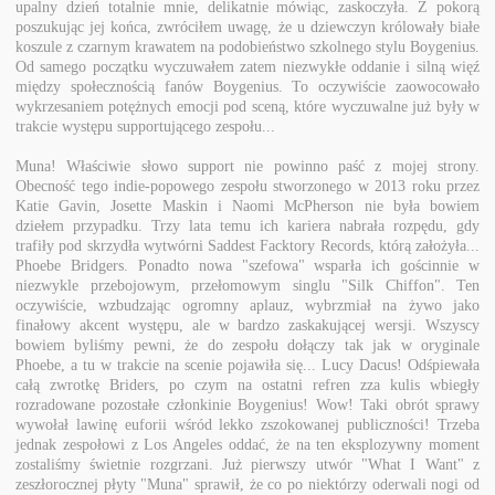
upalny dzień totalnie mnie, delikatnie mówiąc, zaskoczyła. Z pokorą
poszukując jej końca, zwróciłem uwagę, że u dziewczyn królowały białe
koszule z czarnym krawatem na podobieństwo szkolnego stylu Boygenius.
Od samego początku wyczuwałem zatem niezwykłe oddanie i silną więź
między społecznością fanów Boygenius. To oczywiście zaowocowało
wykrzesaniem potężnych emocji pod sceną, które wyczuwalne już były w
trakcie występu supportującego zespołu...
Muna!
Właściwie słowo support nie powinno paść z mojej strony.
Obecność tego indie-popowego zespołu stworzonego w 2013 roku przez
Katie Gavin, Josette Maskin i Naomi McPherson nie była bowiem
dziełem przypadku. Trzy lata temu ich kariera nabrała rozpędu, gdy
trafiły pod skrzydła wytwórni Saddest Facktory Records, którą założyła...
Phoebe Bridgers. Ponadto nowa "szefowa" wsparła ich gościnnie w
niezwykle przebojowym, przełomowym singlu "Silk Chiffon". Ten
oczywiście, wzbudzając ogromny aplauz, wybrzmiał na żywo jako
finałowy akcent występu, ale w bardzo zaskakującej wersji. Wszyscy
bowiem byliśmy pewni, że do zespołu dołączy tak jak w oryginale
Phoebe, a tu w trakcie na scenie pojawiła się... Lucy Dacus! Odśpiewała
całą zwrotkę Briders, po czym na ostatni refren zza kulis wbiegły
rozradowane pozostałe członkinie Boygenius! Wow! Taki obrót sprawy
wywołał lawinę euforii wśród lekko zszokowanej publiczności! Trzeba
jednak zespołowi z Los Angeles oddać, że na ten eksplozywny moment
zostaliśmy świetnie rozgrzani. Już pierwszy utwór "What I Want" z
zeszłorocznej płyty "Muna" sprawił, że co po niektórzy oderwali nogi od