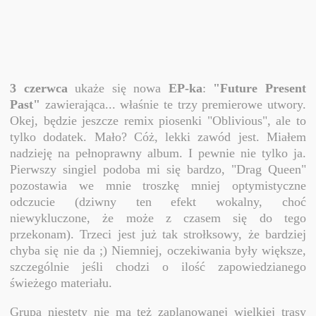
3 czerwca
ukaże się nowa
EP-ka
:
"Future Present
Past"
zawierająca... właśnie te trzy premierowe utwory.
Okej, będzie jeszcze remix piosenki "Oblivious", ale to
tylko dodatek. Mało? Cóż, lekki zawód jest. Miałem
nadzieję na pełnoprawny album. I pewnie nie tylko ja.
Pierwszy singiel podoba mi się bardzo, "Drag Queen"
pozostawia we mnie troszkę mniej optymistyczne
odczucie (dziwny ten efekt wokalny, choć
niewykluczone, że może z czasem się do tego
przekonam). Trzeci jest już tak strołksowy, że bardziej
chyba się nie da ;) Niemniej, oczekiwania były większe,
szczególnie jeśli chodzi o ilość zapowiedzianego
świeżego materiału.
Grupa niestety nie ma też zaplanowanej wielkiej trasy