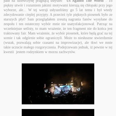
padł na dziewczynę pragnącą usłyszeć
"Us Against The World"
. To
piękny utwór i rozumiem jakimi motywami kierują się chłopaki przy jego
wyborze, ale... W tej wersji usłyszeliśmy go 5 lat temu i był wtedy
zdecydowanie cieplej przyjęty. A przecież tyle pięknych piosenek było ze
starszych płyt! Sam przeglądałem zresztą nagrania fanów wysyłane do
zespołu i ten ostateczny wybór mnie nie usatysfakcjonował. Patrząc na
wcześniejsze setlisty, to mam wrażenie, że ten fragment nie do końca jest
traktowany fair. Mam wrażenie, że wybór piosenek, które będą grać na tej
scenie i tak odgórnie sobie ograniczyli. Może to niesłuszne stwierdzenie
(wszak, pozwalają sobie czasami na improwizacje), ale tkwi we mnie
takie uczucie małego rozgoryczenia. Podejrzewam jednak, iż pewnie w tej
kwestii jestem rodzynkiem w morzu zachwytów.