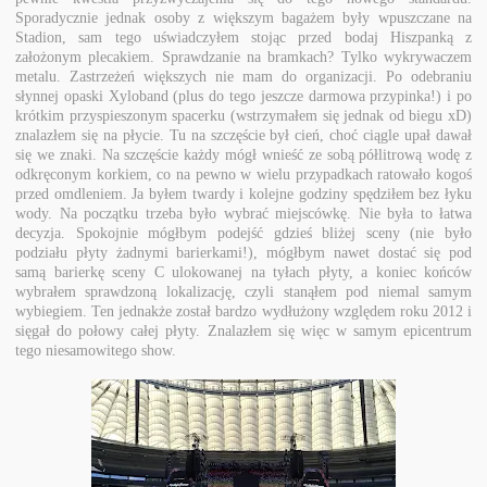
Sporadycznie jednak osoby z większym bagażem były wpuszczane na
Stadion, sam tego uświadczyłem stojąc przed bodaj Hiszpanką z
założonym plecakiem. Sprawdzanie na bramkach? Tylko wykrywaczem
metalu. Zastrzeżeń większych nie mam do organizacji. Po odebraniu
słynnej opaski Xyloband (plus do tego jeszcze darmowa przypinka!) i po
krótkim przyspieszonym spacerku (wstrzymałem się jednak od biegu xD)
znalazłem się na płycie. Tu na szczęście był cień, choć ciągle upał dawał
się we znaki. Na szczęście każdy mógł wnieść ze sobą półlitrową wodę z
odkręconym korkiem, co na pewno w wielu przypadkach ratowało kogoś
przed omdleniem. Ja byłem twardy i kolejne godziny spędziłem bez łyku
wody. Na początku trzeba było wybrać miejscówkę. Nie była to łatwa
decyzja. Spokojnie mógłbym podejść gdzieś bliżej sceny (nie było
podziału płyty żadnymi barierkami!), mógłbym nawet dostać się pod
samą barierkę sceny C ulokowanej na tyłach płyty, a koniec końców
wybrałem sprawdzoną lokalizację, czyli stanąłem pod niemal samym
wybiegiem. Ten jednakże został bardzo wydłużony względem roku 2012 i
sięgał do połowy całej płyty. Znalazłem się więc w samym epicentrum
tego niesamowitego show.