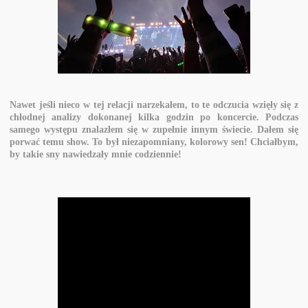
Nawet jeśli nieco w tej relacji narzekałem, to te odczucia wzięły się z
chłodnej analizy dokonanej kilka godzin po koncercie. Podczas
samego występu znalazłem się w zupełnie innym świecie. Dałem się
porwać temu show. To był niezapomniany, kolorowy sen! Chciałbym,
by takie sny nawiedzały mnie codziennie!