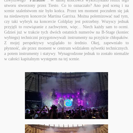
chwytliwego
"Paradise"
. W samej końcówce wykorzystano remix tego
utworu stworzony przez Tiesto. Co to oznaczało? Ano pod sceną i na
scenie szaleństwom nie było końca. Przez ten moment poczułem się jak
na niedawnym koncercie Martina Garrixa. Można polemizować nad tym,
czy taki wybryk na koncercie Coldplay jest potrzebny. Wszyscy jednak
przyjęli to rozwiązanie z zachwytem, więc... Niech każdy sam to oceni.
Gdzieś już w trakcie tych dwóch ostatnich numerów na B-Stage (koniec
wybiegu) techniczni przygotowywali instrumenty na przyjście chłopaków.
Z mojej perspektywy wyglądało to średnio. Okej, zapewniało to
płynność, ale przez moment w centrum widziałem sylwetki technicznych.
a potem instrumenty i statywy. Wynagrodzone jednak to zostało niemalże
w całości kapitalnym występem na tej scenie.