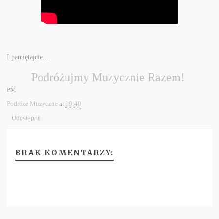
I pamiętajcie...
Podróżujmy Muzycznie Razem!
PM
Podróże Muzyczne
at
19:40
Udostępnij
BRAK KOMENTARZY: