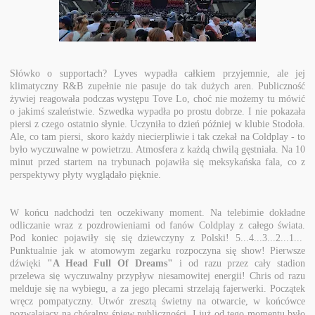
Słówko o supportach? Lyves wypadła całkiem przyjemnie, ale jej
klimatyczny R&B zupełnie nie pasuje do tak dużych aren. Publiczność
żywiej reagowała podczas występu Tove Lo, choć nie możemy tu mówić
o jakimś szaleństwie. Szwedka wypadła po prostu dobrze. I nie pokazała
piersi z czego ostatnio słynie. Uczyniła to dzień później w klubie Stodoła.
Ale, co tam piersi, skoro każdy niecierpliwie i tak czekał na Coldplay - to
było wyczuwalne w powietrzu. Atmosfera z każdą chwilą gęstniała. Na 10
minut przed startem na trybunach pojawiła się meksykańska fala, co z
perspektywy płyty wyglądało pięknie.
W końcu nadchodzi ten oczekiwany moment. Na telebimie dokładne
odliczanie wraz z pozdrowieniami od fanów Coldplay z całego świata.
Pod koniec pojawiły się się dziewczyny z Polski! 5...4...3...2...1...
Punktualnie jak w atomowym zegarku rozpoczyna się show! Pierwsze
dźwięki
"A Head Full Of Dreams"
i od razu przez cały stadion
przelewa się wyczuwalny przypływ niesamowitej energii! Chris od razu
melduje się na wybiegu, a za jego plecami strzelają fajerwerki. Początek
wręcz pompatyczny. Utwór zresztą świetny na otwarcie, w końcówce
pozwalający na chóralny śpiew publiczności. I już od tego momentu było