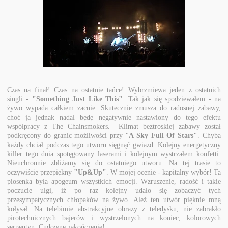
Czas na finał! Czas na ostatnie tańce! Wybrzmiewa jeden z ostatnich
singli -
"Something Just Like This"
. Tak jak się spodziewałem - na
żywo wypada całkiem zacnie. Skutecznie zmusza do radosnej zabawy,
choć ja jednak nadal będę negatywnie nastawiony do tego efektu
współpracy z The Chainsmokers. Klimat beztroskiej zabawy został
podkręcony do granic możliwości przy "
A Sky Full Of Stars"
. Chyba
każdy chciał podczas tego utworu sięgnąć gwiazd. Kolejny energetyczny
killer tego dnia spotęgowany laserami i kolejnym wystrzałem konfetti.
Nieuchronnie zbliżamy się do ostatniego utworu. Na tej trasie to
oczywiście przepiękny
"Up&Up"
. W mojej ocenie - kapitalny wybór! Ta
piosenka była apogeum wszystkich emocji. Wzruszenie, radość i takie
poczucie ulgi, iż po raz kolejny udało się zobaczyć tych
przesympatycznych chłopaków na żywo. Ależ ten utwór pięknie mną
kołysał. Na telebimie abstrakcyjne obrazy z teledysku, nie zabrakło
pirotechnicznych bajerów i wystrzelonych na koniec, kolorowych
serpentyn. Cudowne zakończenie!