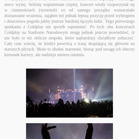
nieco wyżej. Setlistę wspominam cieplej, koncert wtedy rozpoczynał się
w ciemnościach (wrzesień) co od samego początku wzmacniało
doznawanie wrażenia, zająłem też jednak lepszą pozycję przed wybiegiem
i deszczowa pogoda jakby jeszcze bardziej łączyła ludzi. Tego pierwszego
spotkania z Coldplay nie sposób zapomnieć. Po tych obu koncertach
Coldplay na Stadionie Narodowym mogę jednak jeszcze powiedzieć, iż
nie było to też oblicze zespołu, które najbardziej chciałbym zobaczyć.
Cały czas wierzę, że kiedyś powrócą z trasą skupiającą się głównie na
starszych płytach. Może to złudne marzenie, biorąc pod uwagę ich obecny
kierunek kariery, ale nadzieja umiera ostatnia.