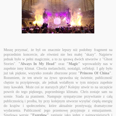
Muszę przyznać, że był on znacznie lepszy niż podobny fragment na
poprzednim koncercie, ale również nie bez małej "skazy". Najpierw
jednak było w pełni magicznie, a to za sprawą dwóch utworów z "Ghost
Stories".
"Always In My Head"
oraz
"Magic"
wprowadziły nas w
zupełnie inny klimat. Chwila melancholii, nostalgii, refleksji. I gdy było
już tak pięknie, wszystko zostało zburzone przez
"Princess Of China"
.
Rozumiem, że ten utwór na żywo sprawdza się świetnie, publiczność
chętnie tu przyśpiewuje, ale jednak wolałbym w tym miejscu zupełnie
inny kawałek. Może coś ze starszych płyt? Kolejny utwór to na szczęście
powrót do tego pięknego, poprzedniego klimatu. Chris zostaje sam na
scenie. Siada za pianinem. Następuje sympatyczne przywitanie z całą
publicznością i prośba, by przy kolejnym utworze wysyłać ciepłą energię
do krajów i społeczeństw, które aktualnie przeżywają dramatyczne
wydarzenia. Publiczność jego przemowę przyjmuje z entuzjazmem.
Singlową wersję
"Everglow"
zapisuję jako jeden z najmocniejszych i