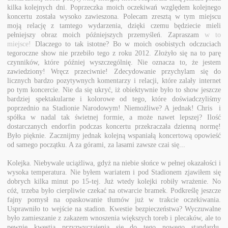
kilka kolejnych dni. Poprzeczka moich oczekiwań względem kolejnego
koncertu została wysoko zawieszona. Polecam zresztą w tym miejscu
moją relację z tamtego wydarzenia, dzięki czemu będziecie mieli
pełniejszy obraz moich późniejszych przemyśleń. Zapraszam
w to
miejsce!
Dlaczego to tak istotne? Bo w moich osobistych odczuciach
tegoroczne show nie przebiło tego z roku 2012. Złożyło się na to parę
czynników, które później wyszczególnię. Nie oznacza to, że jestem
zawiedziony! Wręcz przeciwnie! Zdecydowanie przychylam się do
licznych bardzo pozytywnych komentarzy i relacji, które zalały internet
po tym koncercie. Nie da się ukryć, iż obiektywnie było to show jeszcze
bardziej spektakularne i kolorowe od tego, które doświadczyliśmy
poprzednio na Stadionie Narodowym! Niemożliwe? A jednak! Chris i
spółka w nadal tak świetnej formie, a może nawet lepszej? Ilość
dostarczanych endorfin podczas koncertu przekraczała dzienną normę!
Było pięknie. Zacznijmy jednak kolejną wspaniałą koncertową opowieść
od samego początku. A za górami, za lasami zawsze czai się...
Kolejka. Niebywale uciążliwa, gdyż na niebie słońce w pełnej okazałości i
wysoka temperatura. Nie byłem wariatem i pod Stadionem zjawiłem się
dobrych kilka minut po 15-tej. Już wtedy kolejki robiły wrażenie. No
cóż, trzeba było cierpliwie czekać na otwarcie bramek. Podkreślę jeszcze
fajny pomysł na opaskowanie tłumów już w trakcie oczekiwania.
Usprawniło to wejście na stadion. Kwestie bezpieczeństwa? Wyczuwalne
było zamieszanie z zakazem wnoszenia większych toreb i plecaków, ale to
pewnie kwestia przyzwyczajenia się do tego nowego standardu.