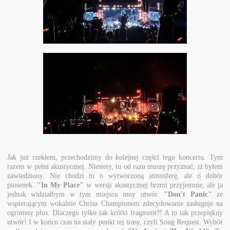
Jak już rzekłem, przechodzimy do kolejnej części tego koncertu. Tym
razem w pełni akustycznej. Niestety, tu od razu muszę przyznać, iż byłem
zawiedziony. Nie chodzi tu o wytworzoną atmosferę, ale o dobór
piosenek.
"In My Place"
w wersji akustycznej brzmi przyjemnie, ale ja
jednak widziałbym w tym miejscu inny utwór.
"Don't Panic"
ze
wspierającym wokalnie Chrisa Championem zdecydowanie zasługuje na
ogromny plus. Dlaczego tylko tak krótki fragment?! A to tak przepiękny
utwór! I w końcu czas na stały punkt tej trasy, czyli Song Request. Wybór