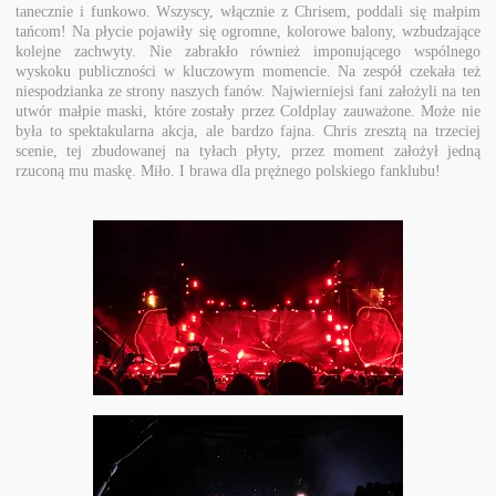
tanecznie i funkowo. Wszyscy, włącznie z Chrisem, poddali się małpim
tańcom! Na płycie pojawiły się ogromne, kolorowe balony, wzbudzające
kolejne zachwyty. Nie zabrakło również imponującego wspólnego
wyskoku publiczności w kluczowym momencie. Na zespół czekała też
niespodzianka ze strony naszych fanów. Najwierniejsi fani założyli na ten
utwór małpie maski, które zostały przez Coldplay zauważone. Może nie
była to spektakularna akcja, ale bardzo fajna. Chris zresztą na trzeciej
scenie, tej zbudowanej na tyłach płyty, przez moment założył jedną
rzuconą mu maskę. Miło. I brawa dla prężnego polskiego fanklubu!