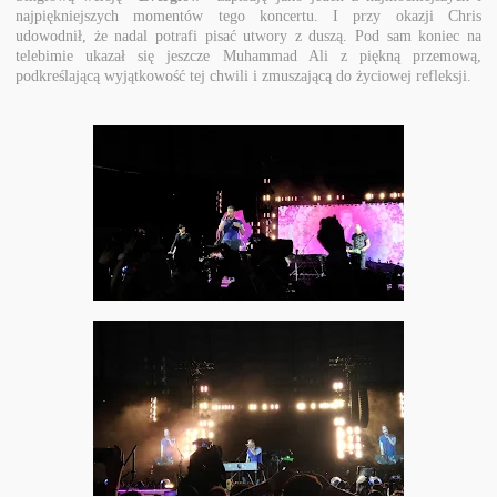
najpiękniejszych momentów tego koncertu. I przy okazji Chris
udowodnił, że nadal potrafi pisać utwory z duszą. Pod sam koniec na
telebimie ukazał się jeszcze Muhammad Ali z piękną przemową,
podkreślającą wyjątkowość tej chwili i zmuszającą do życiowej refleksji.