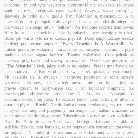
wiadomo, iż pod tym względem publiczność nie zawiedzie (akustyka
stadionu zresztą potęgowała nasze wysiłki). Wszyscy skaczą, cieszą się,
śpiewają ile tylko sił w gardle. Fani Coldplay są niesamowici. A to
przecież dopiero początek! Cały zespół od razu przechodzi do odegrania
pierwszego wielkiego hitu -
"Yellow"
! Na stadionie zaczyna dominować
żółty kolor. Ja całkowicie oddaje się zabawie i wyśpiewuję cały tekst!
Boże, jak warto było na to czekać pięć lat! Dalej tempo zostaje jeszcze
bardziej podkręcone poprzez
"Every Teardop Is A Waterfall"
. W
trakcie ponownie zostajemy uraczeni pirotechnicznymi bajerami, a płytę
stadionu zalewa bogate konfetti. Totalne szaleństwo. Czas jednak na
pierwszy przystanek pod nazwą "wzruszenie". Uwielbiane przeze mnie
"The Scientist"
! Och, jakże zrobiło się pięknie! Przede mną bawiła się
nieco starsza para. Pani w objęciach swego męża płakała z tych emocji.
Mi udzieliła się ta sytuacja i naprawdę poczułem w sobie szczere
wzruszenie. Niestety, płakać z tego powodu nie potrafię, ale już, już
prawie czułem te napływające łzy. I ten końcowy fragment, tak
rewelacyjnie odśpiewany przez fanów. Nie do opisania. Następnie na
telebimie ukazują się ptaki. To oznacza jedno. Czas na kolejny utwór z
ostatniej płyty -
"Birds"
. Nie do końca jestem przekonany, czy ten utwór
na żywo dał radę. Jest przyjemny, ma tempo, ale miałem wrażenie, że
wiele nie wnosił do całego show. Zdecydowanie w tym miejscu wolałbym
"God Put A Smile Upon Your Face", którego ostatecznie zabrakło w
setliście. Szkoda, tym bardziej, że na poprzednich koncertach zazwyczaj
się pojawiał. Niemniej atmosfera ponownie została podgrzana za sprawą