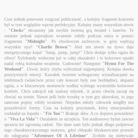
Czas jednak ponownie rozgrzać publiczność, a kolejny fragment koncertu
był w tym względzie wprost perfekcyjny. Kolejny znany wszystkim utwór
-
"Clocks"
okraszony jak zwykle świetną grą świateł i laserów. Te
ostatnie jednak największe wrażenie robiły podczas outra w postaci
fragmentu
"Midnight"
. Po chwilowym zachwycie, w górę wędrują
wszystkie ręce!
"Charlie Brown"
! Ależ ten utwór na żywo daje
energetycznego kopa! "Jump, jump, jump!" Chris dodaje tylko ognia do
oliwy! Xylobandy widoczne już w całej okazałości i te kolorowe opaski
nadal robią kolosalne wrażenie. Cudownie! Następnie
"Hymn For The
Weekend"
. Utwór, który chyba wybrzmiał najpotężniej. Kolejna dawka
pozytywnych emocji. Kawałek świetnie wzbogacony wizualizacjami na
telebimach (właściwie przez cały koncert były one bezbłędne), słupami
ognia, a w kluczowym momencie wzdłuż wybiegu wystrzeliło kolorowe
konfetti. Chris zakręcił tak szalony młynek, iż przez chwilę zaczął się
chwiać na scenie. Nawet jeśli było troszkę w tym gry aktorskiej, to jego
taneczne popisy robiły wrażenie. Niejeden młody człowiek mógłby mu
pozazdrościć formy. Czas na kolejny przystanek, który emocjonalnie
rozkładał na łopatki -
"Fix You"
! Brakuje słów. A co dopiero powiedzieć
o
"Viva La Vida"
! Oszalałem ze szczęścia. Ten stadionowy hymn zawsze
sprawia mi ogromną radość. Nie dane nam było jednak długo pośpiewać
tego charakterystycznego motywu, gdyż chłopaki błyskawicznie przeszli
do odegrania
"Adventure Of A Lifetime"
. Zrobiło się niebywale