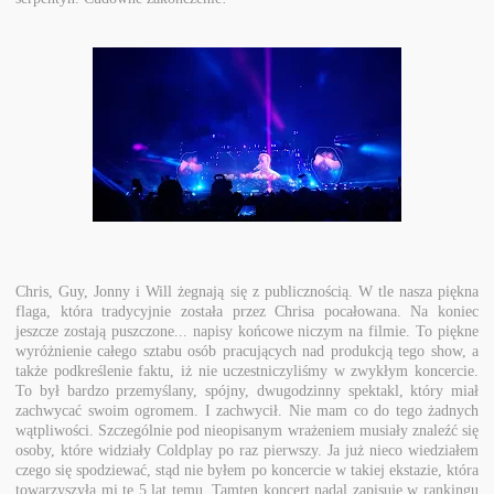
Chris, Guy, Jonny i Will żegnają się z publicznością. W tle nasza piękna
flaga, która tradycyjnie została przez Chrisa pocałowana. Na koniec
jeszcze zostają puszczone... napisy końcowe niczym na filmie. To piękne
wyróżnienie całego sztabu osób pracujących nad produkcją tego show, a
także podkreślenie faktu, iż nie uczestniczyliśmy w zwykłym koncercie.
To był bardzo przemyślany, spójny, dwugodzinny spektakl, który miał
zachwycać swoim ogromem. I zachwycił. Nie mam co do tego żadnych
wątpliwości. Szczególnie pod nieopisanym wrażeniem musiały znaleźć się
osoby, które widziały Coldplay po raz pierwszy. Ja już nieco wiedziałem
czego się spodziewać, stąd nie byłem po koncercie w takiej ekstazie, która
towarzyszyła mi te 5 lat temu. Tamten koncert nadal zapisuję w rankingu