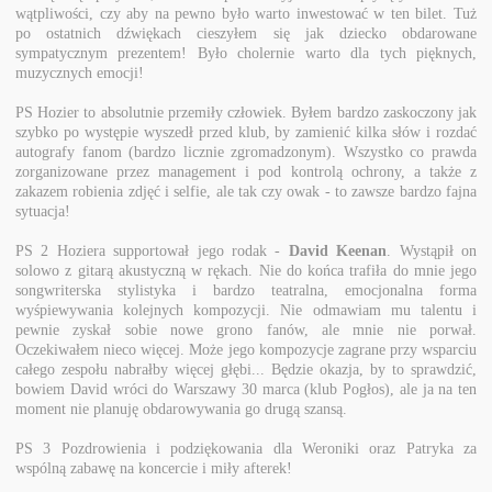
wątpliwości, czy aby na pewno było warto inwestować w ten bilet. Tuż
po ostatnich dźwiękach cieszyłem się jak dziecko obdarowane
sympatycznym prezentem! Było cholernie warto dla tych pięknych,
muzycznych emocji!
PS Hozier to absolutnie przemiły człowiek. Byłem bardzo zaskoczony jak
szybko po występie wyszedł przed klub, by zamienić kilka słów i rozdać
autografy fanom (bardzo licznie zgromadzonym). Wszystko co prawda
zorganizowane przez management i pod kontrolą ochrony, a także z
zakazem robienia zdjęć i selfie, ale tak czy owak - to zawsze bardzo fajna
sytuacja!
PS 2 Hoziera supportował jego rodak -
David Keenan
. Wystąpił on
solowo z gitarą akustyczną w rękach. Nie do końca trafiła do mnie jego
songwriterska stylistyka i bardzo teatralna, emocjonalna forma
wyśpiewywania kolejnych kompozycji. Nie odmawiam mu talentu i
pewnie zyskał sobie nowe grono fanów, ale mnie nie porwał.
Oczekiwałem nieco więcej. Może jego kompozycje zagrane przy wsparciu
całego zespołu nabrałby więcej głębi... Będzie okazja, by to sprawdzić,
bowiem David wróci do Warszawy 30 marca (klub Pogłos), ale ja na ten
moment nie planuję obdarowywania go drugą szansą.
PS 3 Pozdrowienia i podziękowania dla Weroniki oraz Patryka za
wspólną zabawę na koncercie i miły afterek!