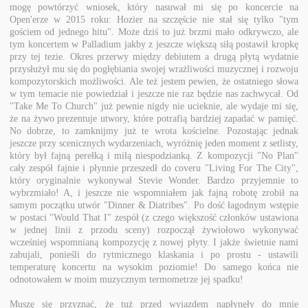
mogę powtórzyć wniosek, który nasuwał mi się po koncercie na
Open'erze w 2015 roku: Hozier na szczęście nie stał się tylko "tym
gościem od jednego hitu". Może dziś to już brzmi mało odkrywczo, ale
tym koncertem w Palladium jakby z jeszcze większą siłą postawił kropkę
przy tej tezie. Okres przerwy między debiutem a drugą płytą wydatnie
przysłużył mu się do pogłębiania swojej wrażliwości muzycznej i rozwoju
kompozytorskich możliwości. Ale też jestem pewien, że ostatniego słowa
w tym temacie nie powiedział i jeszcze nie raz będzie nas zachwycał. Od
"Take Me To Church" już pewnie nigdy nie ucieknie, ale wydaje mi się,
że na żywo prezentuje utwory, które potrafią bardziej zapadać w pamięć.
No dobrze, to zamknijmy już te wrota kościelne. Pozostając jednak
jeszcze przy scenicznych wydarzeniach, wyróżnię jeden moment z setlisty,
który był fajną perełką i miłą niespodzianką. Z kompozycji "No Plan"
cały zespół fajnie i płynnie przeszedł do coveru "Living For The City",
który oryginalnie wykonywał Stevie Wonder. Bardzo przyjemnie to
wybrzmiało! A, i jeszcze nie wspomniałem jak fajną robotę zrobił na
samym początku utwór "Dinner & Diatribes". Po dość łagodnym wstępie
w postaci "Would That I" zespół (z czego większość członków ustawiona
w jednej linii z przodu sceny) rozpoczął żywiołowo wykonywać
wcześniej wspomnianą kompozycję z nowej płyty. I jakże świetnie nami
zabujali, ponieśli do rytmicznego klaskania i po prostu - ustawili
temperaturę koncertu na wysokim poziomie! Do samego końca nie
odnotowałem w moim muzycznym termometrze jej spadku!
Muszę się przyznać, że tuż przed wyjazdem napłynęły do mnie