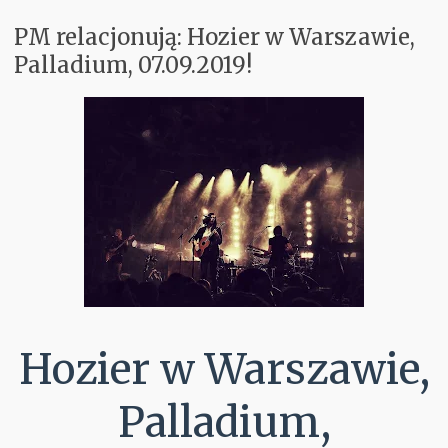
PM relacjonują: Hozier w Warszawie,
Koncerty
Palladium, 07.09.2019!
Aktualnie w Głośnikach
Recenzje
PM Odkrywają
Subiektywnie
Kontakt
Hozier w Warszawie,
Palladium,