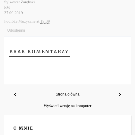
Sylwester Zarębski
PM
27.09.2019
Podróże Muzyczne
at
19:39
Udostępnij
BRAK KOMENTARZY:
‹
›
Strona główna
Wyświetl wersję na komputer
O MNIE