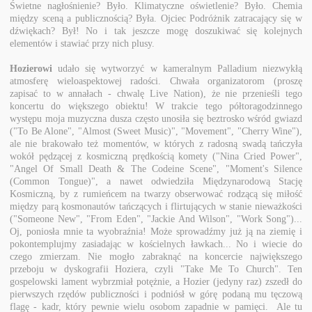
Świetne nagłośnienie? Było. Klimatyczne oświetlenie? Było. Chemia
między sceną a publicznością? Była. Ojciec Podróżnik zatracający się w
dźwiękach? Był! No i tak jeszcze mogę doszukiwać się kolejnych
elementów i stawiać przy nich plusy.
Hozierowi
udało się wytworzyć w kameralnym Palladium niezwykłą
atmosferę wieloaspektowej radości. Chwała organizatorom (proszę
zapisać to w annałach - chwalę Live Nation), że nie przenieśli tego
koncertu do większego obiektu! W trakcie tego półtoragodzinnego
występu moja muzyczna dusza często unosiła się beztrosko wśród gwiazd
("To Be Alone", "Almost (Sweet Music)", "Movement", "Cherry Wine"),
ale nie brakowało też momentów, w których z radosną swadą tańczyła
wokół pędzącej z kosmiczną prędkością komety ("Nina Cried Power",
"Angel Of Small Death & The Codeine Scene", "Moment's Silence
(Common Tongue)", a nawet odwiedziła Międzynarodową Stację
Kosmiczną, by z rumieńcem na twarzy obserwować rodzącą się miłość
między parą kosmonautów tańczących i flirtujących w stanie nieważkości
("Someone New", "From Eden", "Jackie And Wilson", "Work Song")...
Oj, poniosła mnie ta wyobraźnia! Może sprowadźmy już ją na ziemię i
pokontemplujmy zasiadając w kościelnych ławkach... No i wiecie do
czego zmierzam. Nie mogło zabraknąć na koncercie największego
przeboju w dyskografii Hoziera, czyli "Take Me To Church". Ten
gospelowski lament wybrzmiał potężnie, a Hozier (jedyny raz) zszedł do
pierwszych rzędów publiczności i podniósł w górę podaną mu tęczową
flagę - kadr, który pewnie wielu osobom zapadnie w pamięci. Ale tu