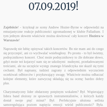
07.09.2019!
Zajebiście
! - krzyknął ze sceny Andrew Hozier-Byrne w odpowiedzi na
entuzjastyczne reakcje publiczności zgromadzonej w klubie Palladium. I
tym jednym słowem właściwie można skwitować cały koncert
Hoziera w
Warszawie
!
Naprawdę nie lubię opisywać takich koncertów. Bo nie mam ani do czego
się przyczepić, ani co wychwalać wniebogłosy. Po prostu - to był świetny,
podręcznikowy koncert. Choć może podręcznikowy to źle dobrane słowo,
gdyż może też kojarzyć nam się ze szkolnymi nudnymi, przeładowanymi
treściami, ale na szczęście występ znanego Irlandczyka nie skaził się tymi
cechami. Był napisany, tudzież zagrany z odpowiednim wyczuciem
oczekiwań odbiorców i przykuwający uwagę. Właściwie można odhaczać
kolejne elementy, które zazwyczaj składają się na ocenę: bardzo dobry
plus.
Charyzmatyczny lider obdarzony potężnym wokalem? Był. Wspierający
lidera band złożony ze sprawnych instrumentalistów, z których każdy
dostał swoje pięć minut? Był. Perfekcyjnie ułożona setlista
samoregulująca poziom napięcia emocji wśród publiczności? Była.