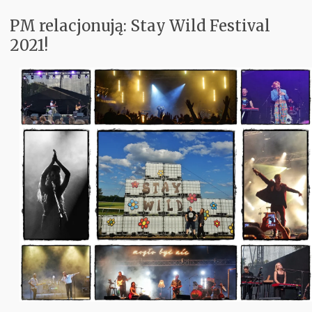
PM relacjonują: Stay Wild Festival
Koncerty
2021!
Aktualnie w Głośnikach
Recenzje
PM Odkrywają
Subiektywnie
Kontakt