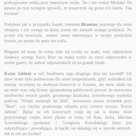
podrygiwania nóżką przy tanecznym rocku. No i ten wokal Michała! Na
pewno po tym występie sprawili, że poszerzyło się grono ich fanów. Tak
trzymać!
Podobnie jak w przypadku Sanah, fenomen
Bitaminy
pozostaje dla mnie
obojętny i ich występ na dużej scenie nie zmienił mojego podejścia. Po
prostu ich twórczość, nomen omen interesująca w swojej poetyckiej
formie, po prostu do mnie nie trafia.
Bieganie od sceny do sceny dało się trochę we znaki, więc odpuściłem
finałowy występ Sorry Boys na małej scenie na rzecz odpoczynku w
strefie gastro, by nabrać odpowiednich sił na grande finale...
Kwiat Jabłoni
w roli headlinera tego drugiego dnia nie zawiódł! Ich
show może było pozbawione dla mnie niespodzianek, gdyż widziałem ich
miesiąc wcześniej na osobnym koncercie w Toruniu, ale znów udało im
się mnie oraz całą licznie zgromadzoną publiczność porwać do testowania
możliwości swoich gardeł, gromkiego klaskania, żywiołowego wyskoku
podczas "Wzięli zamknęli mi klub", stworzenia morza światełek przy
"Buce", czy choćby punkowego odjazdu przy coverze utworu "Kwiat
Jabłoni". Będąc na ich koncertach czuję się jak w domu. Ilość
pozytywnego ciepła, które płynie ze sceny od Kasi, Jacka, Marcina
Ścierańskiego (perkusja) i Grzegorza Kowalskiego (bas) jest
uskrzydlająca i powodująca, że kąciki ust układają się w szeroki uśmiech.
Jak tu ich nie kochać!