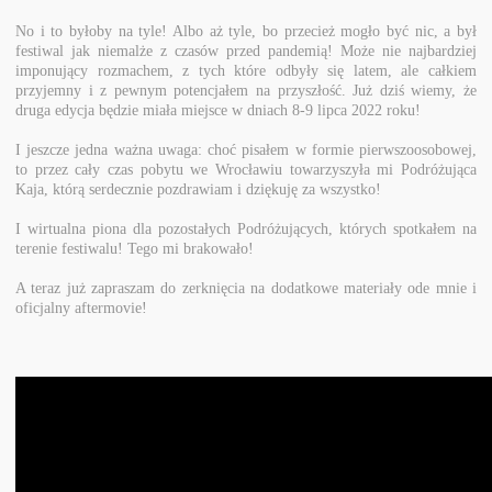
No i to byłoby na tyle! Albo aż tyle, bo przecież mogło być nic, a był
festiwal jak niemalże z czasów przed pandemią! Może nie najbardziej
imponujący rozmachem, z tych które odbyły się latem, ale całkiem
przyjemny i z pewnym potencjałem na przyszłość. Już dziś wiemy, że
druga edycja będzie miała miejsce w dniach 8-9 lipca 2022 roku!
I jeszcze jedna ważna uwaga: choć pisałem w formie pierwszoosobowej,
to przez cały czas pobytu we Wrocławiu towarzyszyła mi Podróżująca
Kaja, którą serdecznie pozdrawiam i dziękuję za wszystko!
I wirtualna piona dla pozostałych Podróżujących, których spotkałem na
terenie festiwalu! Tego mi brakowało!
A teraz już zapraszam do zerknięcia na dodatkowe materiały ode mnie i
oficjalny aftermovie!