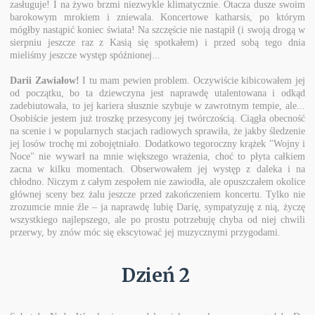
zasługuje! I na żywo brzmi niezwykle klimatycznie. Otacza dusze swoim
barokowym mrokiem i zniewala. Koncertowe katharsis, po którym
mógłby nastąpić koniec świata! Na szczęście nie nastąpił (i swoją drogą w
sierpniu jeszcze raz z Kasią się spotkałem) i przed sobą tego dnia
mieliśmy jeszcze występ spóźnionej...
Darii Zawiałow!
I tu mam pewien problem. Oczywiście kibicowałem jej
od początku, bo ta dziewczyna jest naprawdę utalentowana i odkąd
zadebiutowała, to jej kariera słusznie szybuje w zawrotnym tempie, ale...
Osobiście jestem już troszkę przesycony jej twórczością. Ciągła obecność
na scenie i w popularnych stacjach radiowych sprawiła, że jakby śledzenie
jej losów trochę mi zobojętniało. Dodatkowo tegoroczny krążek "Wojny i
Noce" nie wywarł na mnie większego wrażenia, choć to płyta całkiem
zacna w kilku momentach. Obserwowałem jej występ z daleka i na
chłodno. Niczym z całym zespołem nie zawiodła, ale opuszczałem okolice
głównej sceny bez żalu jeszcze przed zakończeniem koncertu. Tylko nie
zrozumcie mnie źle – ja naprawdę lubię Darię, sympatyzuję z nią, życzę
wszystkiego najlepszego, ale po prostu potrzebuję chyba od niej chwili
przerwy, by znów móc się ekscytować jej muzycznymi przygodami.
Dzień 2