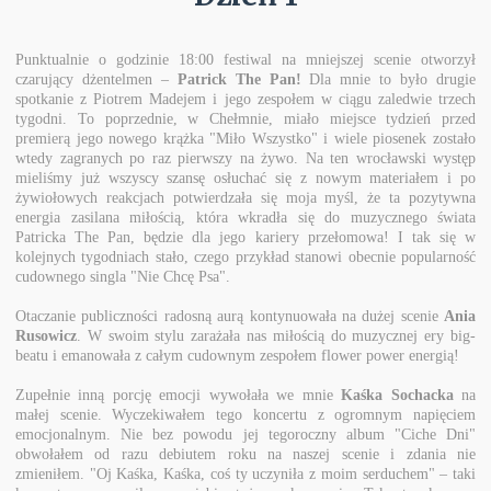
Punktualnie o godzinie 18:00 festiwal na mniejszej scenie otworzył
czarujący dżentelmen –
Patrick The Pan!
Dla mnie to było drugie
spotkanie z Piotrem Madejem i jego zespołem w ciągu zaledwie trzech
tygodni. To poprzednie, w Chełmnie, miało miejsce tydzień przed
premierą jego nowego krążka "Miło Wszystko" i wiele piosenek zostało
wtedy zagranych po raz pierwszy na żywo. Na ten wrocławski występ
mieliśmy już wszyscy szansę osłuchać się z nowym materiałem i po
żywiołowych reakcjach potwierdzała się moja myśl, że ta pozytywna
energia zasilana miłością, która wkradła się do muzycznego świata
Patricka The Pan, będzie dla jego kariery przełomowa! I tak się w
kolejnych tygodniach stało, czego przykład stanowi obecnie popularność
cudownego singla "Nie Chcę Psa".
Otaczanie publiczności radosną aurą kontynuowała na dużej scenie
Ania
Rusowicz
. W swoim stylu zarażała nas miłością do muzycznej ery big-
beatu i emanowała z całym cudownym zespołem flower power energią!
Zupełnie inną porcję emocji wywołała we mnie
Kaśka Sochacka
na
małej scenie. Wyczekiwałem tego koncertu z ogromnym napięciem
emocjonalnym. Nie bez powodu jej tegoroczny album "Ciche Dni"
obwołałem od razu debiutem roku na naszej scenie i zdania nie
zmieniłem. "Oj Kaśka, Kaśka, coś ty uczyniła z moim serduchem" – taki