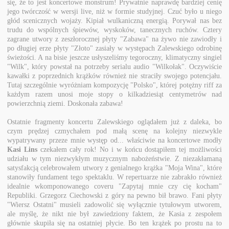
się, że to jest koncertowe monstrum! Prywatnie naprawdę bardziej cenię
jego twórczość w wersji live, niż w formie studyjnej. Czuć było u niego
głód scenicznych wojaży. Kipiał wulkaniczną energią. Porywał nas bez
trudu do wspólnych śpiewów, wyskoków, tanecznych ruchów. Cztery
zagrane utwory z zeszłorocznej płyty "Zabawa" na żywo nie zawiodły i
po długiej erze płyty "Złoto" zasiały w występach Zalewskiego odrobinę
świeżości. A na bisie jeszcze usłyszeliśmy tegoroczny, klimatyczny singiel
"Wilk", który powstał na potrzeby serialu audio "Wilkołak". Oczywiście
kawałki z poprzednich krążków również nie straciły swojego potencjału.
Tutaj szczególnie wyróżniam kompozycję "Polsko", której potężny riff za
każdym razem unosi moje stopy o kilkadziesiąt centymetrów nad
powierzchnią ziemi. Doskonała zabawa!
Ostatnie fragmenty koncertu Zalewskiego oglądałem już z daleka, bo
czym prędzej czmychałem pod małą scenę na kolejny niezwykle
wypatrywany przeze mnie występ od... właściwie na koncertowe modły
Kasi Lins
czekałem cały rok! No i w końcu dostąpiłem tej możliwości
udziału w tym niezwykłym muzycznym nabożeństwie. Z niezakłamaną
satysfakcją celebrowałem utwory z genialnego krążka "Moja Wina", które
stanowiły fundament tego spektaklu. W repertuarze nie zabrakło również
idealnie wkomponowanego coveru "Zapytaj mnie czy cię kocham"
Republiki. Grzegorz Ciechowski z góry na pewno bił brawo. Fani płyty
"Wiersz Ostatni" musieli zadowolić się wyłącznie tytułowym utworem,
ale myślę, że nikt nie był zawiedziony faktem, że Kasia z zespołem
głównie skupiła się na ostatniej płycie. Bo ten krążek po prostu na to