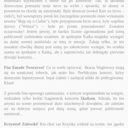
komentarz wyrzuciłem z siebie tuż po koncercie. Tak, ta skromna
dziewczyna przeszyła moje serce na wylot i sprawiła, że atomy w
powietrzu na chwilę się zatrzymały. Były dreszcze (wokal Kasi na żywo –
cudo!), był wewnętrzny potok łez (szczególnie poruszyło mnie wykonanie
utworu "Boję się o Ciebie"), było przyspieszone bicie serca, były wspólne
śpiewy ("Wiśnia!") – było po prostu przecudownie! Zostałem
oczarowany! Jestem pewny, że bardzo licznie zgromadzona pod sceną
publiczność (odniosłem wrażenie, że spokojnie Kaśka mogłaby wystąpić
na dużej scenie) podzielała ze mną te emocje. Żałuję tylko, że nie
zostałem chwilkę dłużej pod sceną po zakończeniu występu, bo uciekła
szansa na spotkanie z Kaśką, ale z naprzeciwka już dobiegały pierwsze
dźwięki koncertu...
Fisz Emade Tworzywo!
Co tu wiele opisywać. Bracia Waglewscy znają
się na scenicznej robocie, jak mało kto. Perfekcyjny koncert, który
skutecznie hipnotyzował, bujał ciałem i zachęcał nóżki do podrygiwania.
Klasa!
Z powodu line-upowego zamieszania, o którym wspominałem na wstępie,
widziałem tylko krótki fragmencik koncertu
Skubasa
. Szkoda, bo ten
artysta na scenie prezentował dużo szlachetnych dźwięków, ale zależało
mi na dobrym miejscu pod dużą sceną, gdzie porwać publiczność
zamierzał...
Krzysztof Zalewski!
Kto choć raz Krzyśka widział na scenie, ten zgodzi