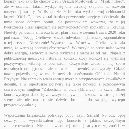
kojarzy jako aktorkę choćby z roli Urszuli Mostowiak w "M jak miłość",
ale w ostatnich latach wydaje się ona bardziej skupiona na rozwoju
muzycznej kariery. W listopadzie 2019 roku wydała swój debiutancki
krążek "Ofelia", który został bardzo pozytywnie przyjęty i docierało do
mnie sporo dobrych opinii, ale postanowiłem wówczas, że z jej
twórczością bliżej zapoznam się przy koncertowym spotkaniu w Toruniu.
Niestety pandemia zniweczyła ten plan i cała wiosenna trasa z 2020 roku
pod nazwą "Księgi Ofeliowe" została odwołana, a ja troszkę zapomniałem
o tej artystce. Niesłusznie! Występem we Wrocławiu Ofelia przekonała
mnie, że warto ją baczniej obserwować. Wkroczyła na scenę naładowana
dobrą energią, zachwyciła swoją stylizacją i niemalże od razu złapała z
publicznością niezwykle naturalny kontakt, który kończył się wymianą
pozytywnych wibracji z obu stron. Oczywiście widać u niej sporo
teatralnych umiejętności, ale te wokalne również zachwycały. Gdzieś
nawet pojawiły się w moich myślach porównania Ofelii do Natalii
Przybysz. Nie zabrakło wielu entuzjastycznie przyjmowanych kawałków z
debiutu, a w repertuarze pojawiły się także nowości z przebojowym
czerwcowym singlem "Zakochana w bicie (Miranda)" na czele. Bliżej
końca występu dało się zauważyć odpływ publiczności w stronę dużej
sceny, ale nie ma co się dziwić, bo tam do swojego występu
przygotowywała się...
Współczesna księżniczka polskiego popu, czyli
Sanah!
No cóż, będę
szczery: nie wyczekiwałem tego koncertu z jakimś szczególnym
zainteresowaniem. Nie odmawiam tej młodej artystce zręczności w