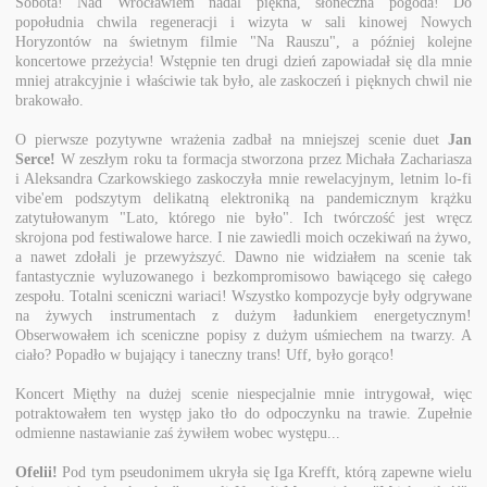
Sobota! Nad Wrocławiem nadal piękna, słoneczna pogoda! Do
popołudnia chwila regeneracji i wizyta w sali kinowej Nowych
Horyzontów na świetnym filmie "Na Rauszu", a później kolejne
koncertowe przeżycia! Wstępnie ten drugi dzień zapowiadał się dla mnie
mniej atrakcyjnie i właściwie tak było, ale zaskoczeń i pięknych chwil nie
brakowało.
O pierwsze pozytywne wrażenia zadbał na mniejszej scenie duet
Jan
Serce!
W zeszłym roku ta formacja stworzona przez Michała Zachariasza
i Aleksandra Czarkowskiego zaskoczyła mnie rewelacyjnym, letnim lo-fi
vibe'em podszytym delikatną elektroniką na pandemicznym krążku
zatytułowanym "Lato, którego nie było". Ich twórczość jest wręcz
skrojona pod festiwalowe harce. I nie zawiedli moich oczekiwań na żywo,
a nawet zdołali je przewyższyć. Dawno nie widziałem na scenie tak
fantastycznie wyluzowanego i bezkompromisowo bawiącego się całego
zespołu. Totalni sceniczni wariaci! Wszystko kompozycje były odgrywane
na żywych instrumentach z dużym ładunkiem energetycznym!
Obserwowałem ich sceniczne popisy z dużym uśmiechem na twarzy. A
ciało? Popadło w bujający i taneczny trans! Uff, było gorąco!
Koncert Mięthy na dużej scenie niespecjalnie mnie intrygował, więc
potraktowałem ten występ jako tło do odpoczynku na trawie. Zupełnie
odmienne nastawianie zaś żywiłem wobec występu...
Ofelii!
Pod tym pseudonimem ukryła się Iga Krefft, którą zapewne wielu