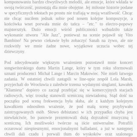
komponowaniu bardzo chwytliwych melodii, ale emocje, które wkłada w
swoją twórczość, pozostają dla mnie obojętne. Jej miłosne historie podane
w specyficznych tekstach po prostu nie trafiają w moją wrażliwość. Chcąc
nie chcąc nuciłem jednak sobie pod nosem kolejne kompozycje, a
końcówka wnet porwała mnie do tańca – "etc." to electro-popowy
majstersztyk. Dużo emocji wśród publiczności wzbudziło także
wykonanie utworu "Ale Jazz", ponieważ na scenie pojawił się Vito
Bambino! Na pewno ciekawie było zobaczyć Sanah na żywo, ale nie
rozkwitły we mnie żadne nowe, wyjątkowe uczucia wobec tej
dziewczyny.
Pod zdecydowanie większym wrażeniem pozostawił mnie koncert
songwriterskiego duetu Martin Lange, który w tym roku sformowali
uznani producenci Michał Lange i Marcin Makowiec. Nie mieli łatwego
zadania. W ostatniej chwili zastąpili w line-upie zespół Lola Marsh,
przyjechali do Wrocławia z zaledwie trzema wydanymi singlami, kawałek
"Kłamiesz" dopiero co zaczął przebijać się w komercyjnych stacjach
radiowych, więc troszkę stanowili sceniczną niewiadomą. Stąd dość na
początku pod sceną frekwencja była słaba, ale z każdym kolejnym
kawałkiem odnosiłem wrażenie, że pod małą scenę przybywało
zaintrygowanych osób. Słowo debiutanci w ich przypadku chyba jest
niewłaściwie, bo panowie prezentowali dużą dojrzałość muzyczną i
sceniczną. Ich możliwości twórcze są iście uniwersalne. Potrafili
oczarować niespiesznymi, emocjonalnymi balladami, a już w następnej
chwili dali czadu i porwali tłum do wyskoków oraz szalonego