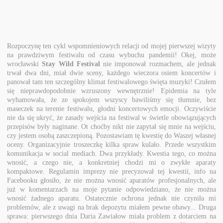
Rozpoczynę ten cykl wspomnieniowych relacji od mojej pierwszej wizyty
na prawdziwym festiwalu od czasu wybuchu pandemii! Okej, może
wrocławski
Stay Wild Festival
nie imponował rozmachem, ale jednak
trwał dwa dni, miał dwie sceny, każdego wieczora osiem koncertów i
panował tam ten szczególny klimat festiwalowego święta muzyki! Czułem
się nieprawdopodobnie wzruszony wewnętrznie! Epidemia na tyle
wyhamowała, że ze spokojem wszyscy bawiliśmy się tłumnie, bez
maseczek na terenie festiwalu, głodni koncertowych emocji. Oczywiście
nie da się ukryć, że zasady wejścia na festiwal w świetle obowiązujących
przepisów były naginane. Ot choćby nikt nie zapytał się mnie na wejściu,
czy jestem osobą zaszczepioną. Pozostawiam tę kwestię do Waszej własnej
oceny. Organizacyjnie troszeczkę kilka spraw kulało. Przede wszystkim
komunikacja w social mediach. Dwa przykłady. Kwestia tego, co można
wnosić, a czego nie, a konkretniej chodzi mi o zwykłe aparaty
kompaktowe. Regulamin imprezy nie precyzował tej kwestii, info na
Facebooku głosiło, że nie można wnosić aparatów profesjonalnych, ale
już w komentarzach na moje pytanie odpowiedziano, że nie można
wnosić żadnego aparatu. Ostatecznie ochrona jednak nie czyniła mi
problemów, ale z uwagi na brak depozytu miałem pewne obawy... Druga
sprawa: pierwszego dnia Daria Zawiałow miała problem z dotarciem na