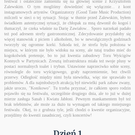
festiwal i ostatecznie zamieniła się na głównej scenie z Krzysztofem
Zalewskim. O tym mogliśmy dowiedzieć się wyłącznie... z kont
instagramowych artystów. Organizatorzy (Good Taste Music Production)
milczeli w sieci o tej sytuacji. Stojąc w tłumie przed Zalewskim, byłem
świadkiem autentycznej sytuacji, że chłopak za mną dzwonił do kogoś i
tłumaczył, że czeka właśnie na Darię Zawiałow... Sporo narzekań padało
też pod adresem strefy gastronomicznej. Zdecydowanie przydałoby się
więcej stanowisk z piciem i alkoholem, bo w newralgicznych godzinach
tworzyły się ogromne korki. Szkoda też, że strefa była położona w
miejscu, w którym nie było widoku na sceny, ale tutaj trudno mieć do
kogokolwiek pretensje, bo to już kwestia zabudowy Toru Wyścigów
Konnych w Partynicach. Zresztą infrastruktura miała też swoje plusy w
postaci normalnych toalet i trybun. Ustawione naprzeciwko sobie sceny,
równolegle do toru wyścigowego, grały naprzemiennie, bez chwili
przerwy. Odległość między nimi była niewielka, więc nie sprawiało to
problemów. A dla najmłodszych atrakcją był niewielki park zabaw zwany,
jakże uroczo, "Konikowo". Tu trzeba przyznać, że całkiem sporo rodzin
pojawiło się na festiwalu, szczególnie drugiego dnia, ale to już w dużej
mierze zasługa Sanah i Kwiatu Jabłoni. Pewnym mankamentem był też
brak telebimów, ale może za dużo tu wymagam od takiego mniejszego
festiwalu. Okej, to z grubsza tyle, jeśli chodzi o kwestie organizacyjne,
przejdźmy do kwestii zasadniczej, czyli koncertów!
Dzień 1