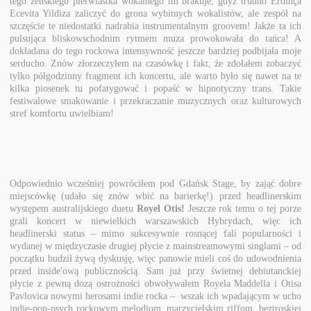
tego żeńskiego pierwiastka wokalnego im brakuje, gdyż trudno Erdinça
Ecevita Yildiza zaliczyć do grona wybitnych wokalistów, ale zespół na
szczęście te niedostatki nadrabia instrumentalnym groovem! Jakże ta ich
pulsująca bliskowschodnim rytmem muza prowokowała do tańca! A
dokładana do tego rockowa intensywność jeszcze bardziej podbijała moje
serducho. Znów złorzeczyłem na czasówkę i fakt, że zdołałem zobaczyć
tylko półgodzinny fragment ich koncertu, ale warto było się nawet na te
kilka piosenek tu pofatygować i popaść w hipnotyczny trans. Takie
festiwalowe smakowanie i przekraczanie muzycznych oraz kulturowych
stref komfortu uwielbiam!
Odpowiednio wcześniej powróciłem pod Gdańsk Stage, by zająć dobre
miejscówkę (udało się znów wbić na barierkę!) przed headlinerskim
występem australijskiego duetu
Royel Otis!
Jeszcze rok temu o tej porze
grali koncert w niewielkich warszawskich Hybrydach, więc ich
headlinerski status – mimo sukcesywnie rosnącej fali popularności i
wydanej w międzyczasie drugiej płycie z mainstreamowymi singlami – od
początku budził żywą dyskusję, więc panowie mieli coś do udowodnienia
przed inside'ową publicznością. Sam już przy świetnej debiutanckiej
płycie z pewną dozą ostrożności obwoływałem Royela Maddella i Otisa
Pavlovica nowymi herosami indie rocka – wszak ich wpadającym w ucho
indie-pop-psych rockowym melodiom, marzycielskim riffom, beztroskiej