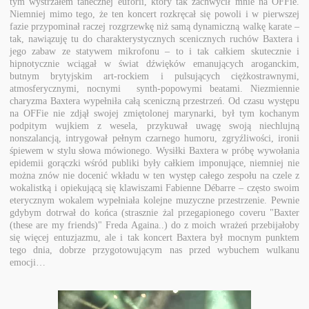
tym wystrzałem tanecznej euforii, który tak zachwycił mnie na OFFie.
Niemniej mimo tego, że ten koncert rozkręcał się powoli i w pierwszej
fazie przypominał raczej rozgrzewkę niż samą dynamiczną walkę karate –
tak, nawiązuję tu do charakterystycznych scenicznych ruchów Baxtera i
jego zabaw ze statywem mikrofonu – to i tak całkiem skutecznie i
hipnotycznie wciągał w świat dźwięków emanujących aroganckim,
butnym brytyjskim art-rockiem i pulsujących ciężkostrawnymi,
atmosferycznymi, nocnymi synth-popowymi beatami. Niezmiennie
charyzma Baxtera wypełniła całą sceniczną przestrzeń. Od czasu występu
na OFFie nie zdjął swojej zmiętolonej marynarki, był tym kochanym
podpitym wujkiem z wesela, przykuwał uwagę swoją niechlujną
nonszalancją, intrygował pełnym czarnego humoru, zgryźliwości, ironii
śpiewem w stylu słowa mówionego. Wysiłki Baxtera w próbę wywołania
epidemii gorączki wśród publiki były całkiem imponujące, niemniej nie
można znów nie docenić wkładu w ten występ całego zespołu na czele z
wokalistką i opiekującą się klawiszami Fabienne Débarre – często swoim
eterycznym wokalem wypełniała kolejne muzyczne przestrzenie. Pewnie
gdybym dotrwał do końca (strasznie żal przegapionego coveru "Baxter
(these are my friends)" Freda Againa..) do z moich wrażeń przebijałoby
się więcej entuzjazmu, ale i tak koncert Baxtera był mocnym punktem
tego dnia, dobrze przygotowującym nas przed wybuchem wulkanu
emocji…