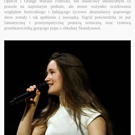
Open'er i Orange Warsaw Festival), ten inside'owy umieściłbym co
prawda na najniższym podium, ale mimo wszystko oczekiwania
względem beztroskiego i ładującego życiowe akumulatory popowego
show zostały i tak spełnione z nawiązką. Sigrid potwierdziła, że jest
fantastyczną i przesympatyczną postacią sceniczną oraz czołową
przedstawicielką gorącego popu z chłodnej Skandynawii.