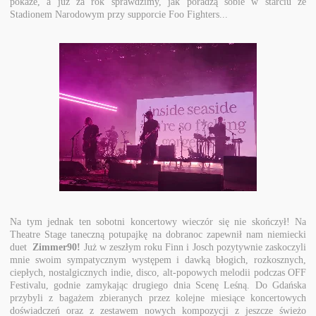
pokaże, a już za rok sprawdzimy, jak poradzą sobie w starciu ze
Stadionem Narodowym przy supporcie Foo Fighters...
Na tym jednak ten sobotni koncertowy wieczór się nie skończył! Na
Theatre Stage taneczną potupajkę na dobranoc zapewnił nam niemiecki
duet
Zimmer90!
Już w zeszłym roku Finn i Josch pozytywnie zaskoczyli
mnie swoim sympatycznym występem i dawką błogich, rozkosznych,
ciepłych, nostalgicznych indie, disco, alt-popowych melodii podczas OFF
Festivalu, godnie zamykając drugiego dnia Scenę Leśną. Do Gdańska
przybyli z bagażem zbieranych przez kolejne miesiące koncertowych
doświadczeń oraz z zestawem nowych kompozycji z jeszcze świeżo