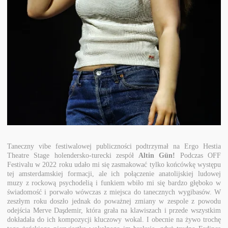
Taneczny vibe festiwalowej publiczności podtrzymał na Ergo Hestia
Theatre Stage holendersko-turecki zespół
Altin Gün!
Podczas OFF
Festivalu w 2022 roku udało mi się zasmakować tylko końcówkę występu
tej amsterdamskiej formacji, ale ich połączenie anatolijskiej ludowej
muzy z rockową psychodelią i funkiem wbiło mi się bardzo głęboko w
świadomość i porwało wówczas z miejsca do tanecznych wygibasów. W
zeszłym roku doszło jednak do poważnej zmiany w zespole z powodu
odejścia Merve Daşdemir, która grała na klawiszach i przede wszystkim
dokładała do ich kompozycji kluczowy wokal. I obecnie na żywo trochę