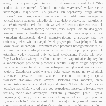
energii, pulsującym syntezatorom oraz zblazowanemu wokalowi Otisa
trudno się nie oprzeć. Chłopaki potrafią wytworzyć wokół siebie
nieuchwytny magnetyzm. Co prawda ich tegoroczny drugi album
"hickey" prócz singlowych momentów nie zdołał mnie szczególnie
porwać (moim zdaniem wkradło się tu za dużo produkcyjnej kalkulacji),
ale też nie zraził na tyle, bym nie wyczekiwał tego scenicznego testu ich
potencjału. I stawiam sprawę od razu jasno: Royel Otis nie dosięgnęli
jeszcze poziomu headlinerów przyszłości, ale realizacyjnie i pod
względem dostarczenia dawki energetyzującego gitarowego seta nie
śmiem się właściwie do czegokolwiek przyczepić. Poza jednym faktem.
Może nawet kluczowym. Rozumiem chęć promocji nowego materiału, ale
w moim odczuciu zdecydowanie wolałbym, by proporcje między ich
ostatnimi wydawnictwami były bardziej wyrównane. Trochę tak jakby
Royel za bardzo uwierzyli w album numer dwa, zapominając zbyt szybko
o koncertowym potencjale piosenek z debiutu. Gdy te drugie pojawiały
się w repertuarze, to od razu mój entuzjazm zaczął wskakiwać na nowy
poziom. Zasadnicza część występu była jednak oparta na świeżutkich
kawałkach, przez co moim zdaniem nieco na monotonię cierpiała
zwłaszcza środkowa część występu. Pierwsza faza koncertu, nieco
przewrotnie otwarta przez słodko-gorzki utwór "i hate this tune", rzuciła
jednakże nas właściwie od razu pod rozpędzoną muzyczną lokomotywę
zasilaną żywiołowo szarpanymi strunami gitarowymi przez Royela,
skrywającego swoją twarz za rozczochranymi włosami (przypominał
żywcem Cobaina), dynamicznie bitą perkusją, eterycznymi akordami
syntezatorowymi oraz wokalem Otisa, niosącym w sobie zarazem luz i