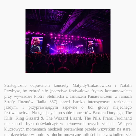
Strategicznie odpuściłem koncerty Matyldy/Łukasiewicza i Natalii
Przybysz, by zebrać siły (poczciwe festiwalowe frytasy konsumowałem
przy wywiadzie Piotra Stelmacha z Januszem Panasewiczem w ramach
Strefy Rozmów Radia 357) przed bardzo intensywnym rozkładem
jazdym. I przyprawiającym zapewne o ból głowy niejednego
festiwalowicza. Następujących po sobie koncertów Baxtera Dury'ego, The
Kills, King Gizzard & The Wizzard Lizard, The Pills, Franz Ferdinand
nie sposób było doświadczyć w pełnowymiarowych skalach. W tych
kluczowych momentach niedzieli postawiłem przede wszystkim na stare,
nierdzewiejące w moim serduchu muzyczne miłości i nie zawiodłem się.