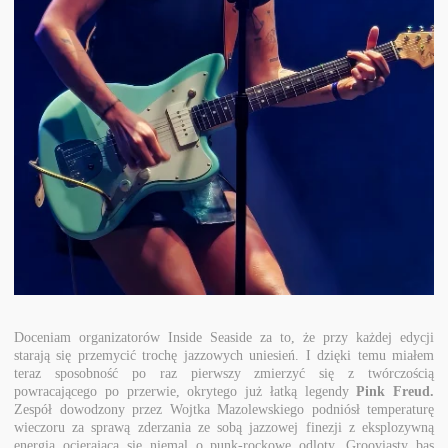
Doceniam organizatorów Inside Seaside za to, że przy każdej edycji
starają się przemycić trochę jazzowych uniesień. I dzięki temu miałem
teraz sposobność po raz pierwszy zmierzyć się z twórczością
powracającego po przerwie, okrytego już łatką legendy
Pink Freud.
Zespół dowodzony przez Wojtka Mazolewskiego podniósł temperaturę
wieczoru za sprawą zderzania ze sobą jazzowej finezji z eksplozywną
energią ocierającą się niemal o punk-rockowe odloty. Grooviasty bas