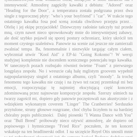
intensywność. Atmosferę zagęściły kawałki z debiutu: "Adored" oraz
"Heading for the Door", a temperatura została podgrzana przez dwa
single z tegorocznej płyty: "who’s your boyfriend" i "car". W trakcie tego
ostatniego kawałka fosa pod sceną została chwilowo przejęta przez...
Ofelię i jej ekipę przyjaciółek! Dziewczyny radośnie tańczyły tuż przede
mną, czym nawet nieco sprowokowały mnie do intesywniejszej zabawy,
ale dość szybko pojawił się sporej postury ochroniarz, który ukrócił ten
moment czystego szaleństwa. Panowie na scenie zaś jeszcze nie zamierzali
zwalniać tempa. Ba, fenomenalnie i niezwykle targając całym ciałem,
wybrzmiał utwór "Kool Aid" z EP-ki "Going Kokomo"! W wersji
studyjnej kompletnie nie doceniłem scenicznego potencjału tego kawałka.
W tanecznych pozach rozbujało również świetne "Foam" z pierwszego
longplaya zespołu. No i wreszcie całą halę mglistym groovem wypełnił
najpopularniejszy singiel z ostatniego albumu, czyli "moody". Ja trochę
fenomenu tego kawałku nie czuję i na żywo też raczej przemknął mi bez
emocji, rozpoczynając tę najmniej ekscytującą część koncertu
zdominowaną przez najnowsze kompozycje zespołu. Szerszy uśmiech na
twarzy zagościł mi, dopiero gdy panowie poczęstowali nas akustycznie i z
wdziękiem wykonanym coverem "Linger" The Cranberries! Serduszko
przytulone, struny głosowe rozgrzane, choć chyba liczyłem tu na bardziej
chóralny popis publiczności. Dalej piosenki "I Wanna Dance with You"
oraz "Bull Breed" próbowały nieco ożywić atmosferę, ale dopiero od
popisowego i hymnicznego "Fried Rice" poczułem, że ten koncert
wskakuje na ten headlinerski odlot. I na szczęście Royel Otis unosili mnie
w tej pobudzonej ekscytacji już do samego końca! Podczas dedykowanej