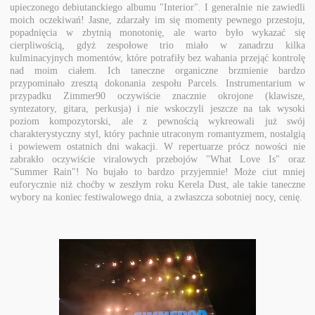
upieczonego debiutanckiego albumu "Interior". I generalnie nie zawiedli
moich oczekiwań! Jasne, zdarzały im się momenty pewnego przestoju,
popadnięcia w zbytnią monotonię, ale warto było wykazać się
cierpliwością, gdyż zespołowe trio miało w zanadrzu kilka
kulminacyjnych momentów, które potrafiły bez wahania przejąć kontrolę
nad moim ciałem. Ich taneczne organiczne brzmienie bardzo
przypominało zresztą dokonania zespołu Parcels. Instrumentarium w
przypadku Zimmer90 oczywiście znacznie okrojone (klawisze,
syntezatory, gitara, perkusja) i nie wskoczyli jeszcze na tak wysoki
poziom kompozytorski, ale z pewnością wykreowali już swój
charakterystyczny styl, który pachnie utraconym romantyzmem, nostalgią
i powiewem ostatnich dni wakacji. W repertuarze prócz nowości nie
zabrakło oczywiście viralowych przebojów "What Love Is" oraz
"Summer Rain"! No bujało to bardzo przyjemnie! Może ciut mniej
euforycznie niż choćby w zeszłym roku Kerela Dust, ale takie taneczne
wybory na koniec festiwalowego dnia, a zwłaszcza sobotniej nocy, cenię.