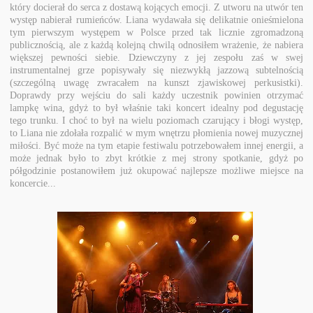
który docierał do serca z dostawą kojących emocji. Z utworu na utwór ten
występ nabierał rumieńców. Liana wydawała się delikatnie onieśmielona
tym pierwszym występem w Polsce przed tak licznie zgromadzoną
publicznością, ale z każdą kolejną chwilą odnosiłem wrażenie, że nabiera
większej pewności siebie. Dziewczyny z jej zespołu zaś w swej
instrumentalnej grze popisywały się niezwykłą jazzową subtelnością
(szczególną uwagę zwracałem na kunszt zjawiskowej perkusistki).
Doprawdy przy wejściu do sali każdy uczestnik powinien otrzymać
lampkę wina, gdyż to był właśnie taki koncert idealny pod degustację
tego trunku. I choć to był na wielu poziomach czarujący i błogi występ,
to Liana nie zdołała rozpalić w mym wnętrzu płomienia nowej muzycznej
miłości. Być może na tym etapie festiwalu potrzebowałem innej energii, a
może jednak było to zbyt krótkie z mej strony spotkanie, gdyż po
półgodzinie postanowiłem już okupować najlepsze możliwe miejsce na
koncercie...