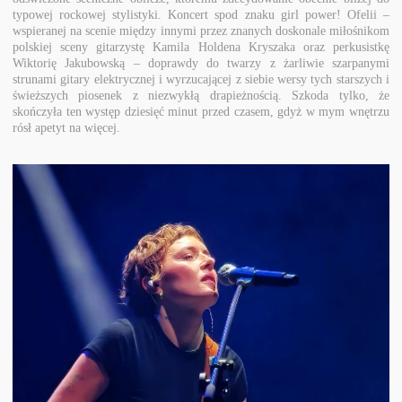
typowej rockowej stylistyki. Koncert spod znaku girl power! Ofelii –
wspieranej na scenie między innymi przez znanych doskonale miłośnikom
polskiej sceny gitarzystę Kamila Holdena Kryszaka oraz perkusistkę
Wiktorię Jakubowską – doprawdy do twarzy z żarliwie szarpanymi
strunami gitary elektrycznej i wyrzucającej z siebie wersy tych starszych i
świeższych piosenek z niezwykłą drapieżnością. Szkoda tylko, że
skończyła ten występ dziesięć minut przed czasem, gdyż w mym wnętrzu
rósł apetyt na więcej.