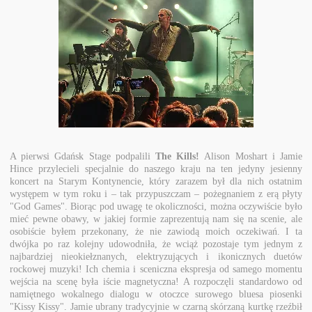
A pierwsi Gdańsk Stage podpalili
The Kills!
Alison Moshart i Jamie
Hince przylecieli specjalnie do naszego kraju na ten jedyny jesienny
koncert na Starym Kontynencie, który zarazem był dla nich ostatnim
występem w tym roku i – tak przypuszczam – pożegnaniem z erą płyty
"God Games". Biorąc pod uwagę te okoliczności, można oczywiście było
mieć pewne obawy, w jakiej formie zaprezentują nam się na scenie, ale
osobiście byłem przekonany, że nie zawiodą moich oczekiwań. I ta
dwójka po raz kolejny udowodniła, że wciąż pozostaje tym jednym z
najbardziej nieokiełznanych, elektryzujących i ikonicznych duetów
rockowej muzyki! Ich chemia i sceniczna ekspresja od samego momentu
wejścia na scenę była iście magnetyczna! A rozpoczęli standardowo od
namiętnego wokalnego dialogu w otoczce surowego bluesa piosenki
"Kissy Kissy". Jamie ubrany tradycyjnie w czarną skórzaną kurtkę rzeźbił