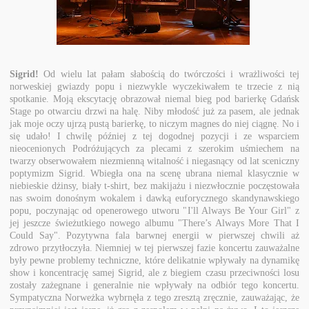
Sigrid!
Od wielu lat pałam słabością do twórczości i wrażliwości tej
norweskiej gwiazdy popu i niezwykle wyczekiwałem te trzecie z nią
spotkanie. Moją ekscytację obrazował niemal bieg pod barierkę Gdańsk
Stage po otwarciu drzwi na halę. Niby młodość już za pasem, ale jednak
jak moje oczy ujrzą pustą barierkę, to niczym magnes do niej ciągnę. No i
się udało! I chwilę później z tej dogodnej pozycji i ze wsparciem
nieocenionych Podróżujących za plecami z szerokim uśmiechem na
twarzy obserwowałem niezmienną witalność i niegasnący od lat sceniczny
poptymizm Sigrid. Wbiegła ona na scenę ubrana niemal klasycznie w
niebieskie dżinsy, biały t-shirt, bez makijażu i niezwłocznie poczęstowała
nas swoim donośnym wokalem i dawką euforycznego skandynawskiego
popu, poczynając od openerowego utworu "I'll Always Be Your Girl" z
jej jeszcze świeżutkiego nowego albumu "
There’s Always More That I
Could Say". Pozytywna fala barwnej energii w pierwszej chwili aż
zdrowo przytłoczyła.
Niemniej w tej pierwszej fazie koncertu zauważalne
były pewne problemy techniczne, które delikatnie wpływały na dynamikę
show i koncentrację samej Sigrid, ale z biegiem czasu przeciwności losu
zostały zażegnane i generalnie nie wpływały na odbiór tego koncertu.
Sympatyczna Norweżka wybrnęła z tego zresztą zręcznie, zauważając, że