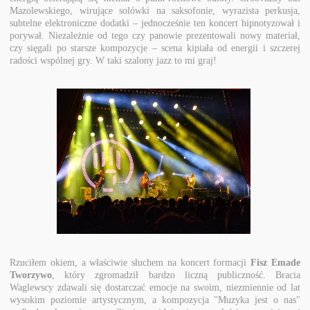
Mazolewskiego, wirujące solówki na saksofonie, wyrazista perkusja,
subtelne elektroniczne dodatki – jednocześnie ten koncert hipnotyzował i
porywał. Niezależnie od tego czy panowie prezentowali nowy materiał,
czy sięgali po starsze kompozycje – scena kipiała od energii i szczerej
radości wspólnej gry. W taki szalony jazz to mi graj!
Rzuciłem okiem, a właściwie słuchem na koncert formacji
Fisz Emade
Tworzywo
, który zgromadził bardzo liczną publiczność. Bracia
Waglewscy zdawali się dostarczać emocje na swoim, niezmiennie od lat
wysokim poziomie artystycznym, a kompozycja "Muzyka jest o nas"