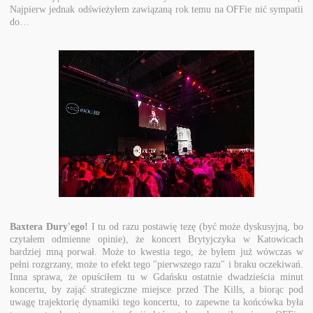
Najpierw jednak odświeżyłem zawiązaną rok temu na OFFie nić sympatii
do…
Baxtera Dury'ego!
I tu od razu postawię tezę (być może dyskusyjną, bo
czytałem odmienne opinie), że koncert Brytyjczyka w Katowicach
bardziej mną porwał. Może to kwestia tego, że byłem już wówczas w
pełni rozgrzany, może to efekt tego "pierwszego razu" i braku oczekiwań.
Inna sprawa, że opuściłem tu w Gdańsku ostatnie dwadzieścia minut
koncertu, by zająć strategiczne miejsce przed The Kills, a biorąc pod
uwagę trajektorię dynamiki tego koncertu, to zapewne ta końcówka była