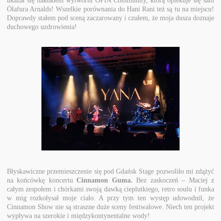
Ólafura Arnalds! Wszelkie porównania do Hani Rani też są tu na miejscu!
Doprawdy stałem pod sceną zaczarowany i czułem, że moja dusza doznaje
duchowego uzdrowienia!
Błyskawiczne przemieszczenie się pod Gdańsk Stage pozwoliło mi zdążyć
na końcówkę koncertu
Cinnamon Guma.
Bez zaskoczeń – Maciej z
całym zespołem i chórkami swoją dawką cieplutkiego, retro soulu i funka
w mig rozkołysał moje ciało. A przy tym ten występ udowodnił, że
Cinnamon Show nie są straszne duże sceny festiwalowe. Niech ten projekt
wypływa na szerokie i międzykontynentalne wody!