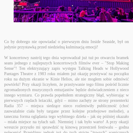
Co by dobrego nie opowiadać o pierwszym dniu Inside Seaside, był on
jedynie przystawką przed niedzielną kulminacją emocji!
W koncertowy nastrój tego dnia wprowadzał już tuż po otwarciu bramek
seans jednego z najlepszych koncertowych filmów ever – "Stop Making
Sense"! Ten elektryzujący zapis występu Talking Heads w Hollywood
Pantages Theatre z 1983 roku miałem już okazję przeżywać na początku
roku na dużym ekranie w Kinie Helios, ale nie mogłem sobie odmówić
powtórki! Przy okazji liczyłem, że przeżywanie tego filmu pośród licznie
zgromadzonych muzycznych entuzjastów będzie doświadczeniem z nieco
innego wymiaru. Co prawda popełniłem strategiczny błąd, wybierając w
pierwszych rzędach leżaczki, gdyż – mimo zachęty ze strony prezenterki
Radia 357 – miejsca siedzące nieco rozleniwiły publiczność (choć
zauważalnie ciała były targane przez kolejne przebojowe melodie), a
taneczna forma oglądania tego wybitnego dzieła – jak się później okazało
– miała miejsce na tyłach sali. Niemniej i tak było warto! A przy okazji
wreszcie przyszło mi sprawdzić tę kinową przestrzeń festiwalu – godna
polecenia! Przejdźmy jednak już do tych stricte "żywych" scenicznych