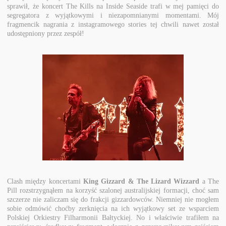
sprawił, że koncert The Kills na Inside Seaside trafi w mej pamięci do
segregatora z wyjątkowymi i niezapomnianymi momentami. Mój
fragmencik nagrania z instagramowego stories tej chwili nawet został
udostępniony przez zespół!
Clash między koncertami
King Gizzard & The Lizard Wizzard
a The
Pill rozstrzygnąłem na korzyść szalonej australijskiej formacji, choć sam
szczerze nie zaliczam się do frakcji gizzardowców. Niemniej nie mogłem
sobie odmówić choćby zerknięcia na ich wyjątkowy set ze wsparciem
Polskiej Orkiestry Filharmonii Bałtyckiej. No i właściwie trafiłem na