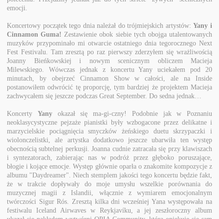
emocji.
Koncertowy początek tego dnia należał do trójmiejskich artystów:
Yany i
Cinnamon Guma!
Zestawienie obok siebie tych obojga utalentowanych
muzyków przypominało mi otwarcie ostatniego dnia tegorocznego Next
Fest Festivalu. Tam zresztą po raz pierwszy zderzyłem się wrażliwością
Joanny Bieńkowskiej i nowym scenicznym obliczem Macieja
Milewskiego. Wówczas jednak z koncertu Yany uciekałem pod 20
minutach, by obejrzeć Cinnamon Show w całości, ale na Inside
postanowiłem odwrócić tę proporcję, tym bardziej że projektem Macieja
zachwycałem się jeszcze podczas Great September. Do sedna jednak…
Koncerty
Yany
okazał się ma-gi-czny! Podobnie jak w Poznaniu
neoklasycystyczne pejzaże pianistki były wzbogacone przez delikatne i
marzycielskie pociągnięcia smyczków żeńskiego duetu skrzypaczki i
wiolonczelistki, ale artystka dodatkowo jeszcze ubarwiła ten występ
obecnością subtelnej perkusji. Joanna cudnie zatracała się przy klawiszach
i syntezatorach, zabierając nas w podróż przez głęboko poruszające,
błogie i kojące emocje. Występ głównie oparła o znakomite kompozycje z
albumu "Daydreamer". Niech stemplem jakości tego koncertu będzie fakt,
że w trakcie dopływały do moje umysłu wszelkie porównania do
muzycznej magii z Islandii, włącznie z wymiarem emocjonalnym
twórczości Sigur Rós. Zresztą kilka dni wcześniej Yana występowała na
festiwalu Iceland Airwaves w Reykjavíku, a jej zeszłoroczny album
ukazał się nakładem wytwórni OPIA Community, którą opiekuje się sam