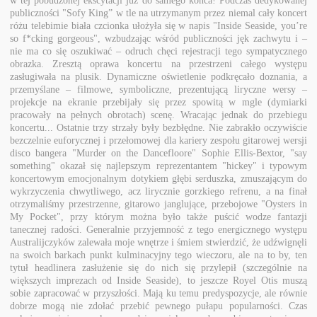
publiczności "Sofy King” w tle na utrzymanym przez niemal cały koncert
różu telebimie biała czcionka ułożyła się w napis "Inside Seaside, you’re
so f*cking gorgeous", wzbudzając wśród publiczności jęk zachwytu i –
nie ma co się oszukiwać – odruch chęci rejestracji tego sympatycznego
obrazka. Zresztą oprawa koncertu na przestrzeni całego występu
zasługiwała na plusik. Dynamiczne oświetlenie podkręcało doznania, a
przemyślane – filmowe, symboliczne, prezentującą liryczne wersy –
projekcje na ekranie przebijały się przez spowitą w mgle (dymiarki
pracowały na pełnych obrotach) scenę. Wracając jednak do przebiegu
koncertu... Ostatnie trzy strzały były bezbłędne. Nie zabrakło oczywiście
bezczelnie euforycznej i przełomowej dla kariery zespołu gitarowej wersji
disco bangera "Murder on the Dancefloore" Sophie Ellis‐Bextor, "say
something" okazał się najlepszym reprezentantem "hickey" i typowym
koncertowym emocjonalnym dotykiem głębi serduszka, zmuszającym do
wykrzyczenia chwytliwego, acz lirycznie gorzkiego refrenu, a na finał
otrzymaliśmy przestrzenne, gitarowo janglujące, przebojowe "Oysters in
My Pocket", przy którym można było także puścić wodze fantazji
tanecznej radości. Generalnie przyjemność z tego energicznego występu
Australijczyków zalewała moje wnętrze i śmiem stwierdzić, że udźwignęli
na swoich barkach punkt kulminacyjny tego wieczoru, ale na to by, ten
tytuł headlinera zasłużenie się do nich się przylepił (szczególnie na
większych imprezach od Inside Seaside), to jeszcze Royel Otis muszą
sobie zapracować w przyszłości. Mają ku temu predyspozycje, ale równie
dobrze mogą nie zdołać przebić pewnego pułapu popularności. Czas