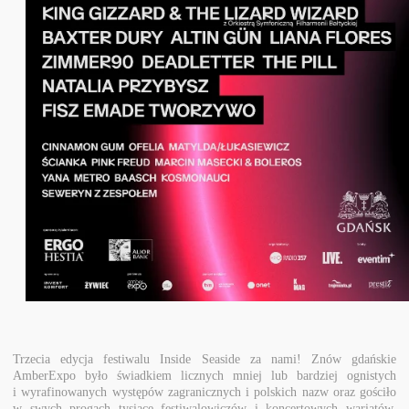
Trzecia edycja festiwalu Inside Seaside za nami! Znów gdańskie
AmberExpo było świadkiem licznych mniej lub bardziej ognistych
i
wyrafinowanych
występów zagranicznych i polskich nazw oraz gościło
w swych progach tysiące festiwalowiczów i koncertowych wariatów,