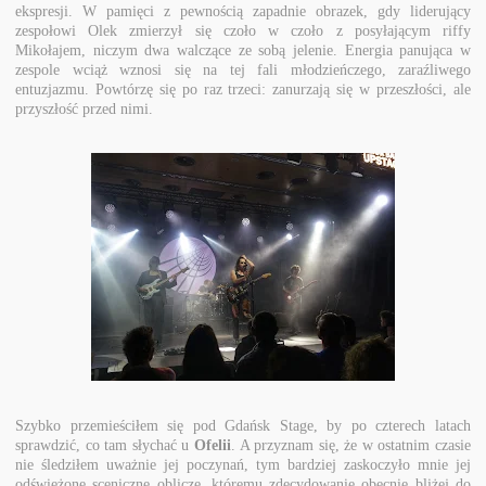
ekspresji. W pamięci z pewnością zapadnie obrazek, gdy liderujący
zespołowi Olek zmierzył się czoło w czoło z posyłającym riffy
Mikołajem, niczym dwa walczące ze sobą jelenie. Energia panująca w
zespole wciąż wznosi się na tej fali młodzieńczego, zaraźliwego
entuzjazmu. Powtórzę się po raz trzeci: zanurzają się w przeszłości, ale
przyszłość przed nimi.
Szybko przemieściłem się pod Gdańsk Stage, by po czterech latach
sprawdzić, co tam słychać u
Ofelii
. A przyznam się, że w ostatnim czasie
nie śledziłem uważnie jej poczynań, tym bardziej zaskoczyło mnie jej
odświeżone sceniczne oblicze, któremu zdecydowanie obecnie bliżej do