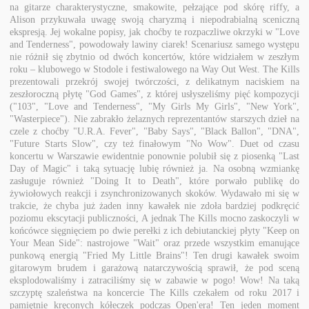
na gitarze charakterystyczne, smakowite, pełzające pod skórę riffy, a
Alison przykuwała uwagę swoją charyzmą i niepodrabialną sceniczną
ekspresją. Jej wokalne popisy, jak choćby te rozpaczliwe okrzyki w "Love
and Tenderness", powodowały lawiny ciarek! Scenariusz samego występu
nie różnił się zbytnio od dwóch koncertów, które widziałem w zeszłym
roku – klubowego w Stodole i festiwalowego na Way Out West. The Kills
prezentowali przekrój swojej twórczości, z delikatnym naciskiem na
zeszłoroczną płytę "God Games", z której usłyszeliśmy pięć kompozycji
("103", "Love and Tenderness", "My Girls My Girls", "New York",
"Wasterpiece"). Nie zabrakło żelaznych reprezentantów starszych dzieł na
czele z choćby "U.R.A. Fever", "Baby Says", "Black Ballon", "DNA",
"Future Starts Slow", czy też finałowym "No Wow". Duet od czasu
koncertu w Warszawie ewidentnie ponownie polubił się z piosenką "Last
Day of Magic" i taką sytuację lubię również ja. Na osobną wzmiankę
zasługuje również "Doing It to Death", które porwało publikę do
żywiołowych reakcji i zsynchronizowanych skoków. Wydawało mi się w
trakcie, że chyba już żaden inny kawałek nie zdoła bardziej podkręcić
poziomu ekscytacji publiczności, A jednak The Kills mocno zaskoczyli w
końcówce sięgnięciem po dwie perełki z ich debiutanckiej płyty "Keep on
Your Mean Side": nastrojowe "Wait" oraz przede wszystkim emanujące
punkową energią "Fried My Little Brains"! Ten drugi kawałek swoim
gitarowym brudem i garażową natarczywością sprawił, że pod sceną
eksplodowaliśmy i zatraciliśmy się w zabawie w pogo! Wow! Na taką
szczyptę szaleństwa na koncercie The Kills czekałem od roku 2017 i
pamiętnie kręconych kółeczek podczas Open'era! Ten jeden moment