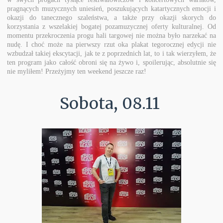
pragnących muzycznych uniesień, poszukujących katartycznych emocji i
okazji do tanecznego szaleństwa, a także przy okazji skorych do
korzystania z wszelakiej bogatej pozamuzycznej oferty kulturalnej. Od
momentu przekroczenia progu hali targowej nie można było narzekać na
nudę. I choć może na pierwszy rzut oka plakat tegorocznej edycji nie
wzbudzał takiej ekscytacji, jak te z poprzednich lat, to i tak wierzyłem, że
ten program jako całość obroni się na żywo i, spoilerując, absolutnie się
nie myliłem! Przeżyjmy ten weekend jeszcze raz!
Sobota, 08.11