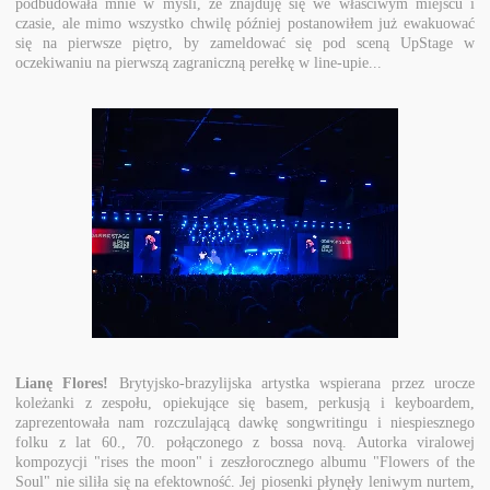
podbudowała mnie w myśli, że znajduję się we właściwym miejscu i
czasie, ale mimo wszystko chwilę później postanowiłem już ewakuować
się na pierwsze piętro, by zameldować się pod sceną UpStage w
oczekiwaniu na pierwszą zagraniczną perełkę w line-upie...
Lianę Flores!
Brytyjsko-brazylijska artystka wspierana przez urocze
koleżanki z zespołu, opiekujące się basem, perkusją i keyboardem,
zaprezentowała nam rozczulającą dawkę songwritingu i niespiesznego
folku z lat 60., 70. połączonego z bossa novą. Autorka viralowej
kompozycji "rises the moon" i zeszłorocznego albumu "Flowers of the
Soul" nie siliła się na efektowność. Jej piosenki płynęły leniwym nurtem,