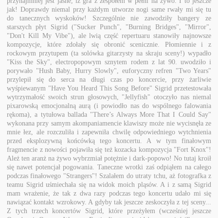
przynajmniej jest jasne, iż gra z zespołem w pełni na żywo. I to jeszcze
jak! Doprawdy niemal przy każdym utworze nogi same rwały mi się tu
do tanecznych wyskoków! Szczególnie nie zawodziły bangery ze
starszych płyt Sigrid ("Sucker Punch", "Burning Bridges", "Mirror",
"Don't Kill My Vibe"), ale lwią część repertuaru stanowiły najnowsze
kompozycje, które zdołały się obronić scenicznie. Płomiennie i z
rockowym przytupem (ta solówka gitarzysty na skraju sceny!) wypadło
"Kiss the Sky", electropopowym sznytem rodem z lat 90. uwodziło i
porywało "
Hush Baby, Hurry Slowly", euforyczny refren "Two Years"
przylepił się do serca na długi czas po koncercie, przy żarliwie
wyśpiewanym "
Have You Heard This Song Before" Sigrid przetestowała
wytrzymałość swoich strun głosowych, "Jellyfish" otoczyło nas niemal
pixarowską emocjonalną aurą (i powiodło nas do wspólnego falowania
rękoma), a tytułowa ballada "There’s Always More That I Could Say"
wykonana przy samym akompaniamencie klawiszy może nie wycisnęła ze
mnie łez, ale rozczuliła i zapewniła chwilę odpowiedniego wytchnienia
przed eksplozywną końcówką tego koncertu. A w tym finałowym
fragmencie z nowości pojawiła się też kozacka kompozycja "Fort Knox"!
Ależ ten aranż na żywo wybrzmiał potężnie i dark-popowo! No tutaj kroił
się nawet potencjał pogowania. Taneczne wrotki zaś odpiąłem na całego
podczas finałowego "Strangers"! Szalałem do utraty tchu, aż fotografka z
teamu Sigrid uśmiechała się na widok moich pląsów. A i z samą Sigrid
mam wrażenie, że tak z dwa razy podczas tego koncertu udało mi się
nawiązać kontakt wzrokowy. A gdyby tak jeszcze zeskoczyła z tej sceny...
Z tych trzech koncertów Sigrid, które przeżyłem (wcześniej jeszcze