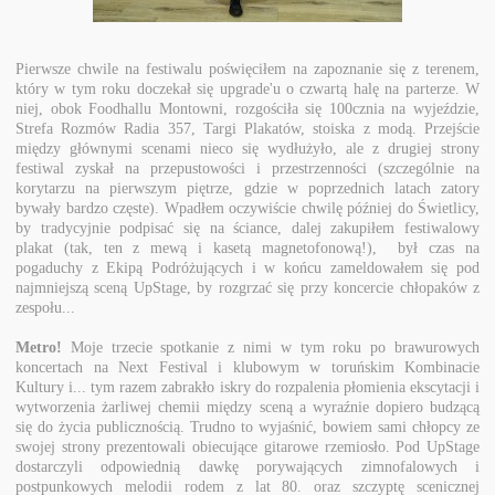
Pierwsze chwile na festiwalu poświęciłem na zapoznanie się z terenem,
który w tym roku doczekał się upgrade'u o czwartą halę na parterze. W
niej, obok Foodhallu Montowni, rozgościła się 100cznia na wyjeździe,
Strefa Rozmów Radia 357, Targi Plakatów, stoiska z modą. Przejście
między głównymi scenami nieco się wydłużyło, ale z drugiej strony
festiwal zyskał na przepustowości i przestrzenności (szczególnie na
korytarzu na pierwszym piętrze, gdzie w poprzednich latach zatory
bywały bardzo częste). Wpadłem oczywiście chwilę później do Świetlicy,
by tradycyjnie podpisać się na ściance, dalej zakupiłem festiwalowy
plakat (tak, ten z mewą i kasetą magnetofonową!), był czas na
pogaduchy z Ekipą Podróżujących i w końcu zameldowałem się pod
najmniejszą sceną UpStage, by rozgrzać się przy koncercie chłopaków z
zespołu...
Metro!
Moje trzecie spotkanie z nimi w tym roku po brawurowych
koncertach na Next Festival i klubowym w toruńskim Kombinacie
Kultury i... tym razem zabrakło iskry do rozpalenia płomienia ekscytacji i
wytworzenia żarliwej chemii między sceną a wyraźnie dopiero budzącą
się do życia publicznością. Trudno to wyjaśnić, bowiem sami chłopcy ze
swojej strony prezentowali obiecujące gitarowe rzemiosło. Pod UpStage
dostarczyli odpowiednią dawkę porywających zimnofalowych i
postpunkowych melodii rodem z lat 80. oraz szczyptę scenicznej