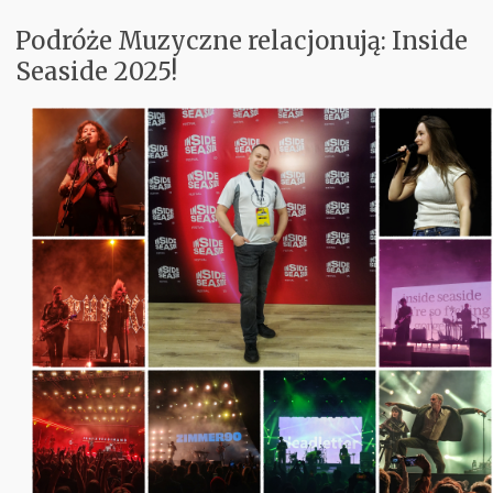
Podróże Muzyczne relacjonują: Inside
Koncerty
Seaside 2025!
Aktualnie w Głośnikach
Recenzje
PM Odkrywają
Subiektywnie
Kontakt