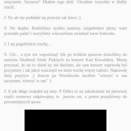
zmęczenie. Szczerze? Miałem tego dość. Chciałem wszystko w diabły
rzucić.
J: No ale nie poddałeś się przecież tak łatwo ;)
S: No skądże. Rozbiliśmy szybko namioty, uzupełniłem płyny, wnet
przestało padać i ruszyliśmy wieczorkiem zwiedzać teren festiwalu.
J: I się pogubiliście trochę...
S: Ciii... o tym nie wspominaj! Ale po krótkim spacerze dotarliśmy do
namiotu Akademii Sztuk Pięknych na koncert Kasi Kowalskiej. Muszę
przyznać, że na co dzień jej nie słucham, ale sam koncert naprawdę był
przyjemny i tak jakoś wszczepił we mnie trochę więcej radości. Naprawdę
duży pozytyw ;) Jeszcze po Woodstocku nuciłem "wierzyć w nas
zaczynam, wierzyć w nas" :)
J: A jak długo szukałeś tej nuty :P Dobra to na zakończenie tej pierwszej
części rozmowy zaśpiewajmy to jeszcze raz, a potem przejdziemy do
poważniejszych spraw.