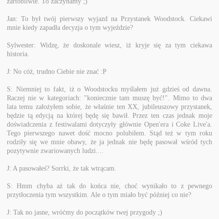
żartobliwie. To zaczynamy ;)
Jan: To był twój pierwszy wyjazd na Przystanek Woodstock. Ciekawi
mnie kiedy zapadła decyzja o tym wyjeździe?
Sylwester: Widzę, że doskonale wiesz, iż kryje się za tym ciekawa
historia.
J: No cóż, trudno Ciebie nie znać :P
S: Niemniej to fakt, iż o Woodstocku myślałem już gdzieś od dawna.
Raczej nie w kategoriach: "koniecznie tam muszę być!". Mimo to dwa
lata temu założyłem sobie, że właśnie ten XX, jubileuszowy przystanek,
będzie tą edycją na której będę się bawił. Przez ten czas jednak moje
doświadczenia z festiwalami dotyczyły głównie Open'era i Coke Live'a.
Tego pierwszego nawet dość mocno polubiłem. Stąd też w tym roku
rodziły się we mnie obawy, że ja jednak nie będę pasował wśród tych
pozytywnie zwariowanych ludzi....
J: A pasowałeś? Sorrki, że tak wtrącam.
S: Hmm chyba aż tak do końca nie, choć wynikało to z pewnego
przytłoczenia tym wszystkim. Ale o tym miało być później co nie?
J: Tak no jasne, wróćmy do początków twej przygody ;)