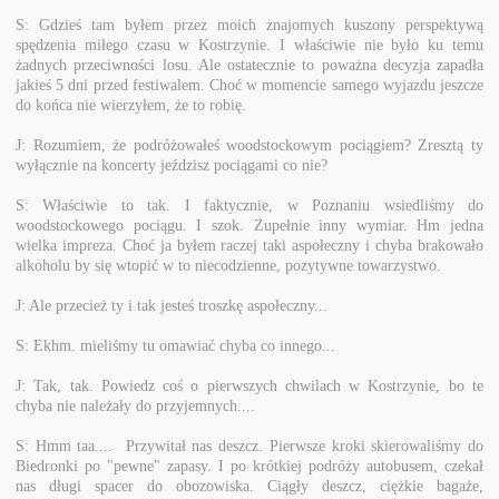
S: Gdzieś tam byłem przez moich znajomych kuszony perspektywą
spędzenia miłego czasu w Kostrzynie. I właściwie nie było ku temu
żadnych przeciwności losu. Ale ostatecznie to poważna decyzja zapadła
jakieś 5 dni przed festiwalem. Choć w momencie samego wyjazdu jeszcze
do końca nie wierzyłem, że to robię.
J: Rozumiem, że podróżowałeś woodstockowym pociągiem? Zresztą ty
wyłącznie na koncerty jeździsz pociągami co nie?
S: Właściwie to tak. I faktycznie, w Poznaniu wsiedliśmy do
woodstockowego pociągu. I szok. Zupełnie inny wymiar. Hm jedna
wielka impreza. Choć ja byłem raczej taki aspołeczny i chyba brakowało
alkoholu by się wtopić w to niecodzienne, pozytywne towarzystwo.
J: Ale przecież ty i tak jesteś troszkę aspołeczny...
S: Ekhm. mieliśmy tu omawiać chyba co innego...
J: Tak, tak. Powiedz coś o pierwszych chwilach w Kostrzynie, bo te
chyba nie należały do przyjemnych....
S: Hmm taa.... Przywitał nas deszcz. Pierwsze kroki skierowaliśmy do
Biedronki po "pewne" zapasy. I po krótkiej podróży autobusem, czekał
nas długi spacer do obozowiska. Ciągły deszcz, ciężkie bagaże,