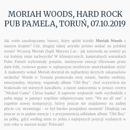
MORIAH WOODS, HARD ROCK
PUB PAMELA, TORUŃ, 07.10.2019
Jak wiele zawdzięczamy losowi, który splótł ścieżki
Moriah Woods
z
naszym krajem? Cóż, drugiej takiej artystki próżno szukać na polskiej
scenie! Wczoraj Moriah (bądź Marysia Las - jak żartowała na scenie) po
raz kolejny mnie zachwyciła! W klimatycznych, kameralnych warunkach
Pubu Pameli wybrzmiały potężne, intensywne emocje filtrowane przez
dark-folk, rockowe granie w najlepszym możliwym amerykańskim stylu!
A znakomity wokal Moriah docierał do najbardziej skrytych zakamarków
serducha! Woods w Toruniu promowała swój ostatni, bardzo osobisty,
emocjonalny, intymny, wspaniały album "Old Boy", choć oczywiście nie
brakowało też starszych kawałków, a nawet zaskoczenia w postaci coveru
"Wicked Game" Chrisa Isaaka! A zapewne większość osób wychodziła z
pubu mając w pamięci wspólnie odśpiewywany wers "We are all one" z
zupełnie nowej kompozycji, której jeszcze nie znajdziemy na żadnej
płycie czy streamingu - to był bardzo przepiękny moment! Dziękuję raz
jeszcze za te piękne emocje i z przyjemnością odkładam album "Old Boy"
na półkę, gdyż według mnie to jedna z najlepszych pozycji wydanych w
tym roku w naszym kraju! Polecam!