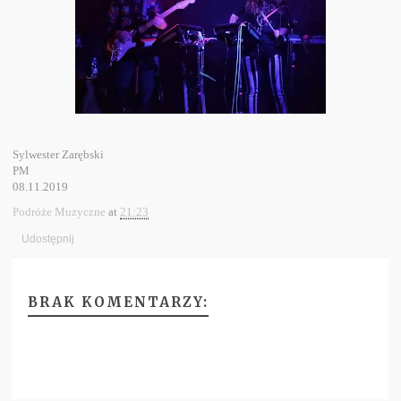
Sylwester Zarębski
PM
08.11.2019
Podróże Muzyczne
at
21:23
Udostępnij
BRAK KOMENTARZY: