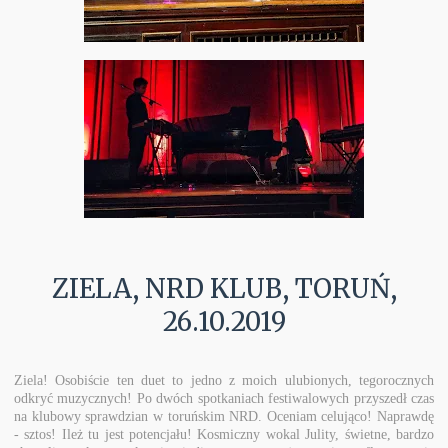
ZIELA, NRD KLUB, TORUŃ,
26.10.2019
Ziela! Osobiście ten duet to jedno z moich ulubionych, tegorocznych
odkryć muzycznych! Po dwóch spotkaniach festiwalowych przyszedł czas
na klubowy sprawdzian w toruńskim NRD. Oceniam celująco! Naprawdę
- sztos! Ileż tu jest potencjału! Kosmiczny wokal Julity, świetne, bardzo