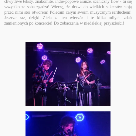
chwytliwe teksty, znakomite, indie-popowe aranże, sceniczny flow - tu się
wszystko ze sobą zgadza! Wierzę, że drzwi do wielkich sukcesów stoją
przed nimi stoi otworem! Polecam całym swoim muzycznym serduchem!
Jeszcze raz, dzięki Ziela za ten wieczór i te kilka miłych zdań
zamienionych po koncercie! Do zobaczenia w niedalekiej przyszłości!