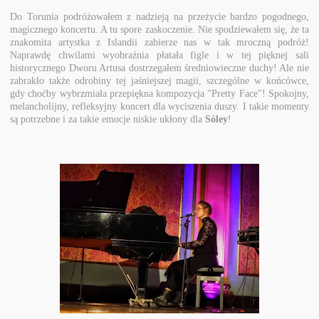
Do Torunia podróżowałem z nadzieją na przeżycie bardzo pogodnego,
magicznego koncertu. A tu spore zaskoczenie. Nie spodziewałem się, że ta
znakomita artystka z Islandii zabierze nas w tak mroczną podróż!
Naprawdę chwilami wyobraźnia płatała figle i w tej pięknej sali
historycznego Dworu Artusa dostrzegałem średniowieczne duchy! Ale nie
zabrakło także odrobiny tej jaśniejszej magii, szczególne w końcówce,
gdy choćby wybrzmiała przepiękna kompozycja "Pretty Face"! Spokojny,
melancholijny, refleksyjny koncert dla wyciszenia duszy. I takie momenty
są potrzebne i za takie emocje niskie ukłony dla
Sóley
!