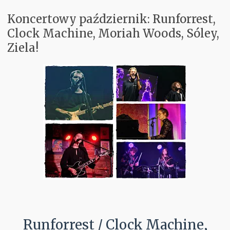
Koncertowy październik: Runforrest,
Koncerty
Clock Machine, Moriah Woods, Sóley,
Ziela!
Aktualnie w Głośnikach
Recenzje
PM Odkrywają
Subiektywnie
Kontakt
Runforrest / Clock Machine,