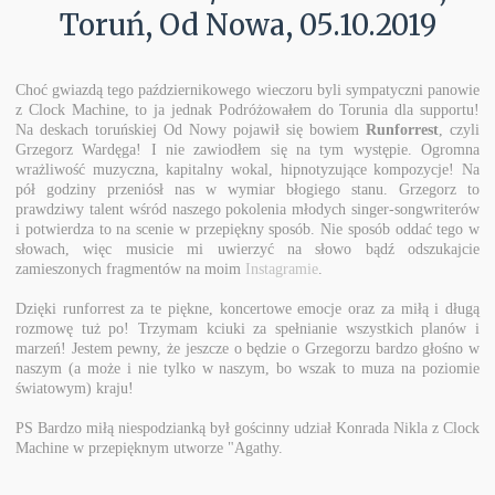
Toruń, Od Nowa, 05.10.2019
Choć gwiazdą tego październikowego wieczoru byli sympatyczni panowie
z Clock Machine, to ja jednak Podróżowałem do Torunia dla supportu!
Na deskach toruńskiej Od Nowy pojawił się bowiem
Runforrest
, czyli
Grzegorz Wardęga! I nie zawiodłem się na tym występie. Ogromna
wrażliwość muzyczna, kapitalny wokal, hipnotyzujące kompozycje! Na
pół godziny przeniósł nas w wymiar błogiego stanu. Grzegorz to
prawdziwy talent wśród naszego pokolenia młodych singer-songwriterów
i potwierdza to na scenie w przepiękny sposób. Nie sposób oddać tego w
słowach, więc musicie mi uwierzyć na słowo bądź odszukajcie
zamieszonych fragmentów na moim
Instagramie
.
Dzięki runforrest za te piękne, koncertowe emocje oraz za miłą i długą
rozmowę tuż po! Trzymam kciuki za spełnianie wszystkich planów i
marzeń! Jestem pewny, że jeszcze o będzie o Grzegorzu bardzo głośno w
naszym (a może i nie tylko w naszym, bo wszak to muza na poziomie
światowym) kraju!
PS Bardzo miłą niespodzianką był gościnny udział Konrada Nikla z Clock
Machine w przepięknym utworze "Agathy.