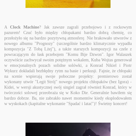
A
Clock Machine
? Jak zawsze zagrali przebojowo i z rockowym
pazurem! Czuć było między chłopakami bardzo dobrą chemię, co
przełożyło się na bardzo pozytywną atmosferę. Nie brakowało utworów z
nowego albumu "Prognozy" (szczególnie bardzo klimatycznie wypadła
kompozycja "Z Tobą Lżej"), a także starszych kompozycji na czele z
powracającym do łask przebojem "Komu Bije Dzwon". Igor Walaszek
oczywiście zachwycał swoim potężnym wokalem, Kuba Wojtas generował
w emocjonalnych pozach solidne solówki, a Konrad Nikiel i Piotr
Wykurz dokładali bezbłędny rytm na basie i perkusji. Fajnie, że chłopaki
na scenie wspierają swoje poboczne projekty: premierowo został
wykonany utwór "Legit Strój" nowego projektu chłopaków (bez Igora) -
Kidei, w wersji akustycznej swój singiel zagrał również Konrad, który w
twórczości solowej przeobraża się w Koko Die. Generalnie bawiłem się
bardzo dobrze. Ba, nie zabrakło nawet momentów kiedy eksplodowałem
w wyskokach (kapitalne wykonanie "Spadać i latać")! Świetny koncert!