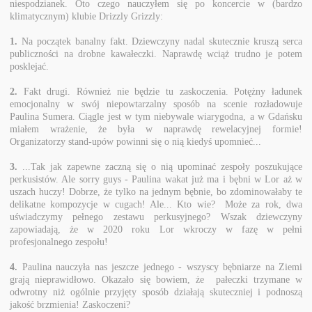
niespodzianek. Oto czego nauczyłem się po koncercie w (bardzo
klimatycznym) klubie Drizzly Grizzly:
1.
Na początek banalny fakt. Dziewczyny nadal skutecznie kruszą serca
publiczności na drobne kawałeczki. Naprawdę wciąż trudno je potem
posklejać.
2.
Fakt drugi. Również nie będzie tu zaskoczenia. Potężny ładunek
emocjonalny w swój niepowtarzalny sposób na scenie rozładowuje
Paulina Sumera. Ciągle jest w tym niebywale wiarygodna, a w Gdańsku
miałem wrażenie, że była w naprawdę rewelacyjnej formie!
Organizatorzy stand-upów powinni się o nią kiedyś upomnieć...
3.
...Tak jak zapewne zaczną się o nią upominać zespoły poszukujące
perkusistów. Ale sorry guys - Paulina wakat już ma i bębni w Lor aż w
uszach huczy! Dobrze, że tylko na jednym bębnie, bo zdominowałaby te
delikatne kompozycje w cugach! Ale... Kto wie? Może za rok, dwa
uświadczymy pełnego zestawu perkusyjnego? Wszak dziewczyny
zapowiadają, że w 2020 roku Lor wkroczy w fazę w pełni
profesjonalnego zespołu!
4.
Paulina nauczyła nas jeszcze jednego - wszyscy bębniarze na Ziemi
grają nieprawidłowo. Okazało się bowiem, że pałeczki trzymane w
odwrotny niż ogólnie przyjęty sposób działają skuteczniej i podnoszą
jakość brzmienia! Zaskoczeni?