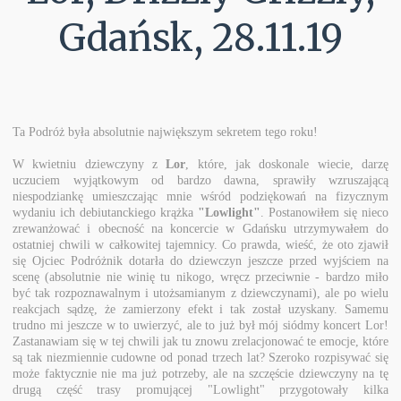
Gdańsk, 28.11.19
Ta Podróż była absolutnie największym sekretem tego roku!
W kwietniu dziewczyny z
Lor
, które, jak doskonale wiecie, darzę
uczuciem wyjątkowym od bardzo dawna, sprawiły wzruszającą
niespodziankę umieszczając mnie wśród podziękowań na fizycznym
wydaniu ich debiutanckiego krążka
"Lowlight"
. Postanowiłem się nieco
zrewanżować i obecność na koncercie w Gdańsku utrzymywałem do
ostatniej chwili w całkowitej tajemnicy. Co prawda, wieść, że oto zjawił
się Ojciec Podróżnik dotarła do dziewczyn jeszcze przed wyjściem na
scenę (absolutnie nie winię tu nikogo, wręcz przeciwnie - bardzo miło
być tak rozpoznawalnym i utożsamianym z dziewczynami), ale po wielu
reakcjach sądzę, że zamierzony efekt i tak został uzyskany. Samemu
trudno mi jeszcze w to uwierzyć, ale to już był mój siódmy koncert Lor!
Zastanawiam się w tej chwili jak tu znowu zrelacjonować te emocje, które
są tak niezmiennie cudowne od ponad trzech lat? Szeroko rozpisywać się
może faktycznie nie ma już potrzeby, ale na szczęście dziewczyny na tę
drugą część trasy promującej "Lowlight" przygotowały kilka