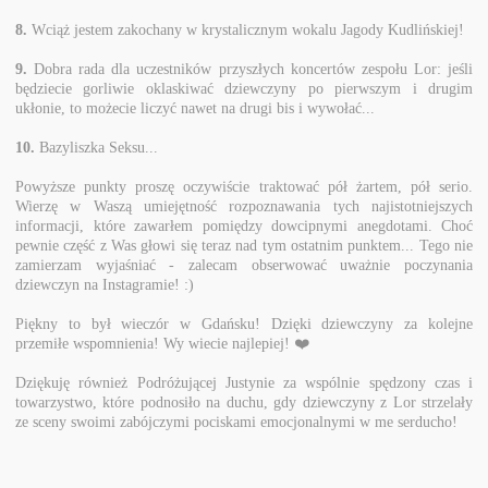
8.
Wciąż jestem zakochany w krystalicznym wokalu Jagody Kudlińskiej!
9.
Dobra rada dla uczestników przyszłych koncertów zespołu Lor: jeśli
będziecie gorliwie oklaskiwać dziewczyny po pierwszym i drugim
ukłonie, to możecie liczyć nawet na drugi bis i wywołać...
10.
Bazyliszka Seksu...
Powyższe punkty proszę oczywiście traktować pół żartem, pół serio.
Wierzę w Waszą umiejętność rozpoznawania tych najistotniejszych
informacji, które zawarłem pomiędzy dowcipnymi anegdotami. Choć
pewnie część z Was głowi się teraz nad tym ostatnim punktem... Tego nie
zamierzam wyjaśniać - zalecam obserwować uważnie poczynania
dziewczyn na Instagramie! :)
Piękny to był wieczór w Gdańsku! Dzięki dziewczyny za kolejne
przemiłe wspomnienia! Wy wiecie najlepiej! ❤️
Dziękuję również Podróżującej Justynie za wspólnie spędzony czas i
towarzystwo, które podnosiło na duchu, gdy dziewczyny z Lor strzelały
ze sceny swoimi zabójczymi pociskami emocjonalnymi w me serducho!