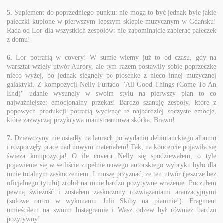
5.
Suplement do poprzedniego punktu: nie mogą to być jednak byle jakie
pałeczki kupione w pierwszym lepszym sklepie muzycznym w Gdańsku!
Rada od Lor dla wszystkich zespołów: nie zapominajcie zabierać pałeczek
z domu!
6.
Lor potrafią w covery! W sumie wiemy już to od czasu, gdy na
warsztat wzięły utwór Aurory, ale tym razem postawiły sobie poprzeczkę
nieco wyżej, bo jednak sięgnęły po piosenkę z nieco innej muzycznej
galaktyki. Z kompozycji Nelly Furtado "All Good Things (Come To An
End)" udanie wysunęły w swoim stylu na pierwszy plan to co
najważniejsze: emocjonalny przekaz! Bardzo szanuję zespoły, które z
popowych produkcji potrafią wycisnąć te najbardziej soczyste emocje,
które zazwyczaj przykrywa mainstreamowa skórka. Brawo!
7.
Dziewczyny nie osiadły na laurach po wydaniu debiutanckiego albumu
i rozpoczęły prace nad nowym materiałem! Tak, na koncercie pojawiła się
świeża kompozycja! O ile coveru Nelly się spodziewałem, o tyle
pojawienie się w setliście zupełnie nowego autorskiego wybryku było dla
mnie totalnym zaskoczeniem. I muszę przyznać, że ten utwór (jeszcze bez
oficjalnego tytułu) zrobił na mnie bardzo pozytywne wrażenie. Poczułem
pewną świeżość i zostałem zaskoczony rozwiązaniami aranżacyjnymi
(solowe outro w wykonaniu Julii Skiby na pianinie!). Fragment
umieściłem na swoim Instagramie i Wasz odzew był również bardzo
pozytywny!