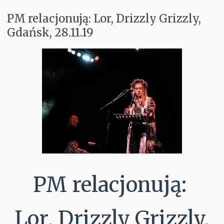
PM relacjonują: Lor, Drizzly Grizzly,
Koncerty
Gdańsk, 28.11.19
Aktualnie w Głośnikach
Recenzje
PM Odkrywają
Subiektywnie
Kontakt
PM relacjonują:
Lor, Drizzly Grizzly,