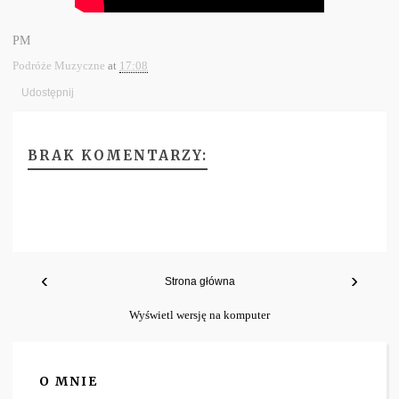
PM
Podróże Muzyczne
at
17:08
Udostępnij
BRAK KOMENTARZY:
‹
›
Strona główna
Wyświetl wersję na komputer
O MNIE