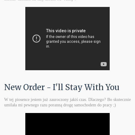
New Order - I'll Stay With You
W tej piosence jestem już zauroczony jakiś czas. Dlaczego? Bo skutecznie
umilała mi pewnego razu poranną drogę samochodem do pracy ;)