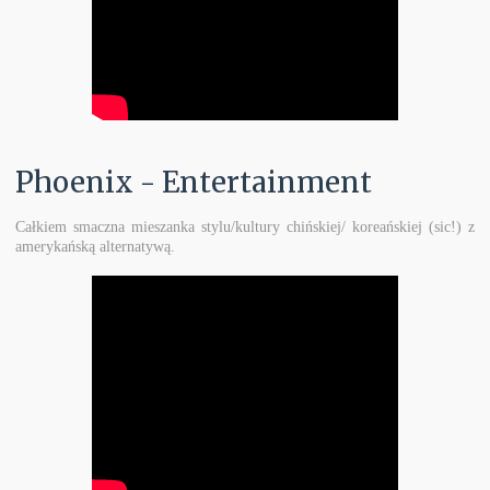
Phoenix - Entertainment
Całkiem smaczna mieszanka stylu/kultury chińskiej/ koreańskiej (sic!) z
amerykańską alternatywą.