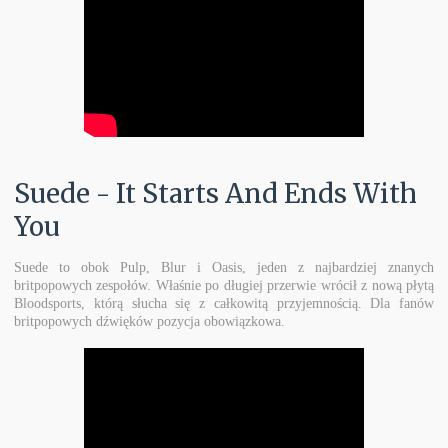
Suede - It Starts And Ends With
You
Suede to obok Pulp, Blur i Oasis, jeden z najbardziej znanych
britpopowych zespołów. Właśnie po długiej przerwie wrócił z nową płytą
Bloodsports, którą słucha się z całkowitą przyjemnością. Dla fanów
britpopowych dźwięków pozycja obowiązkowa.