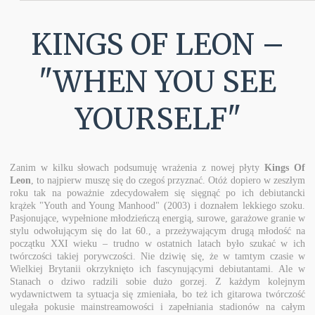
KINGS OF LEON –
"WHEN YOU SEE
YOURSELF"
Zanim w kilku słowach podsumuję wrażenia z nowej płyty
Kings Of
Leon
, to najpierw muszę się do czegoś przyznać. Otóż dopiero w zeszłym
roku tak na poważnie zdecydowałem się sięgnąć po ich debiutancki
krążek "Youth and Young Manhood" (2003) i doznałem lekkiego szoku.
Pasjonujące, wypełnione młodzieńczą energią, surowe, garażowe granie w
stylu odwołującym się do lat 60., a przeżywającym drugą młodość na
początku XXI wieku – trudno w ostatnich latach było szukać w ich
twórczości takiej porywczości. Nie dziwię się, że w tamtym czasie w
Wielkiej Brytanii okrzyknięto ich fascynującymi debiutantami. Ale w
Stanach o dziwo radzili sobie dużo gorzej. Z każdym kolejnym
wydawnictwem ta sytuacja się zmieniała, bo też ich gitarowa twórczość
ulegała pokusie mainstreamowości i zapełniania stadionów na całym