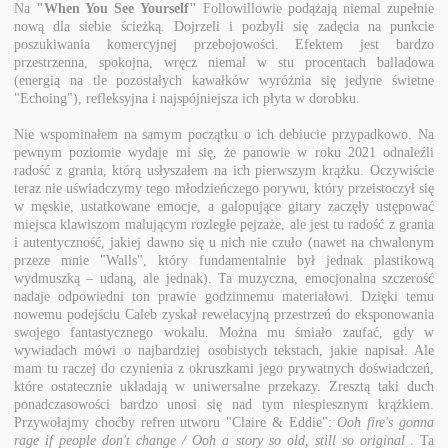
Na
"When You See Yourself"
Followillowie podążają niemal zupełnie
nową dla siebie ścieżką. Dojrzeli i pozbyli się zadęcia na punkcie
poszukiwania komercyjnej przebojowości. Efektem jest bardzo
przestrzenna, spokojna, wręcz niemal w stu procentach balladowa
(energią na tle pozostałych kawałków wyróżnia się jedyne świetne
"Echoing"), refleksyjna i najspójniejsza ich płyta w dorobku.
Nie wspominałem na samym początku o ich debiucie przypadkowo. Na
pewnym poziomie wydaje mi się, że panowie w roku 2021 odnaleźli
radość z grania, którą usłyszałem na ich pierwszym krążku. Oczywiście
teraz nie uświadczymy tego młodzieńczego porywu, który przeistoczył się
w męskie, ustatkowane emocje, a galopujące gitary zaczęły ustępować
miejsca klawiszom malującym rozległe pejzaże, ale jest tu radość z grania
i autentyczność, jakiej dawno się u nich nie czuło (nawet na chwalonym
przeze mnie "Walls", który fundamentalnie był jednak plastikową
wydmuszką – udaną, ale jednak). Ta muzyczna, emocjonalna szczerość
nadaje odpowiedni ton prawie godzinnemu materiałowi. Dzięki temu
nowemu podejściu Caleb zyskał rewelacyjną przestrzeń do eksponowania
swojego fantastycznego wokalu. Można mu śmiało zaufać, gdy w
wywiadach mówi o najbardziej osobistych tekstach, jakie napisał. Ale
mam tu raczej do czynienia z okruszkami jego prywatnych doświadczeń,
które ostatecznie układają w uniwersalne przekazy. Zresztą taki duch
ponadczasowości bardzo unosi się nad tym niespiesznym krążkiem.
Przywołajmy choćby refren utworu "Claire & Eddie":
Ooh fire's gonna
rage if people don't change / Ooh a story so old, still so original
. Ta