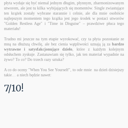
płyta wydaje się być niemal jednym długim, płynnym, zharmonizowanym
utworem, ale jest tu kilka wybijających się momentów. Single zwiastujące
ten krążek zostały wybrane starannie i celnie, ale dla mnie osobiście
najlepszym momentem tego krążka jest jego środek w postaci utworów
"Golden Restless Age" i "Time in Disguise" – prawdziwe płuca tego
materiału!
Trudno mi jeszcze na tym etapie wyrokować, czy ta płyta pozostanie ze
mną na dłuższą chwilę, ale bez cienia wątpliwości uznają ją za
bardzo
wytrawne i satysfakcjonujące dzieło
, które z każdym kolejnym
odsłuchem zyskuje. Zastanawiam się tylko, jak ten materiał wypadnie na
żywo? To co? Do trzech razy sztuka?
A co do oceny "When You See Yourself", to ode mnie na dzień dzisiejszy
takie… a niech będzie nawet:
7/10!