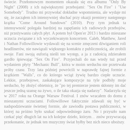
świecie. Przełomowym momentem okazała się era albumu "Only By
Night" (2008) z ich największymi przebojami: "Sex On Fire" i "Use
Somebody". Trudno mi przywołać dokładne wspomnienia, ale wydaje mi
się, że zacząłem ich intensywniej słuchać przy okazji premiery następnego
krążka "Come Around Sundown" (2010). Przy tym jednak ta
intensywność polegała bardziej na zapętlaniu ich radiowych przebojów,
niż przeżywaniu całych płyt. A potem był Open'er 2013 i bardzo mieszane
uczucia związane z ich wyczekiwanym koncertem. Caleb, Matthew, Jared
i Nathan Followillowie wydawali się na scenie zmęczeni dźwiganiem roli
headlinerów, nie nawiązali większego kontaktu z publicznością, ale zrobili
swoje. Fani swoją euforią nieśli ten występ, a ja z radością zdzierałem
gardło śpiewając "Sex On Fire". Przyjechali do nas wtedy tuż przed
wydaniem płyty "Mechanic Bull", która w moim serduchu nie przetrwała
próby czasu. Trzy lata później powrócili w naprawdę fajnej formie z
krążkiem "Walls", co do którego wciąż żywię bardzo ciepłe uczucie.
Lekkie, przebojowe, zaskakujące kompozycje na tyle podbiły moje
serducho, by złożyć obietnicę, że "po tej premierze jestem skłonny im dać
jeszcze jedną szansę na żywo, o ile taka okazja się nadarzy". Nadarzyła się
w 2017 roku na Orange Warsaw Festival. I znów wracałem do domu z
mieszanymi uczuciami. Followillowe faktycznie zdawali się być w
nadspodziewanie świetnej formie, ale zawiodła postawa publiczności, w
której na próżno było szukać odpowiedniego żaru. No i przyszło nam
czekać pięć długich lat na ich kolejne dzieło, którym... znów przywracają
przekonanie, że jednak ten muzyczny świat byłby bez nich nieco uboższy.