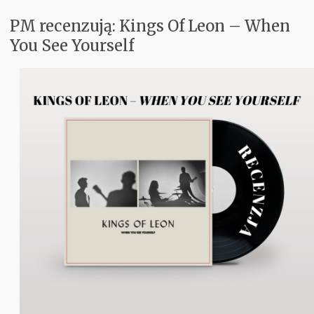
PM recenzują: Kings Of Leon – When
Koncerty
You See Yourself
Aktualnie w Głośnikach
Recenzje
PM Odkrywają
Subiektywnie
Kontakt