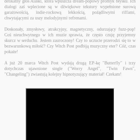
delikatny głos Alaski, która wpuszcza dream-popowy promyk błysku. Ich
dialogi zaś wplecione są w dźwiękowe tekstury wypełnione surową
garażowością, indie-rockową lekkością, pożądliwymi riffami,
chwytającymi za uszy melodyjnymi refrenami.
Doskonały, zmysłowy, atrakcyjny, magnetyczny, odurzający fuzz-pop!
Coś nieuchwytnego w ich muzie sprawia, że często czuję przyjemny
skurcz w serduchu. Jestem zauroczony! Czy to uczucie przerodzi się to w
bezwarunkową miłość? Czy Witch Post podbiją muzyczny eter? Cóż, czas
pokaże!
A już 20 marca Witch Post wydają drugą EP-kę "Butterfly" i trzy
dotychczas ujawnione single ("Worry Angel", "Twin Fawn",
"Changeling") zwiastują kolejny hipnotyzujący materiał! Czekam!