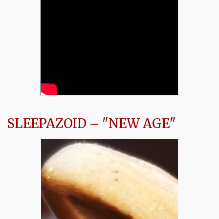
SLEEPAZOID – "NEW AGE"