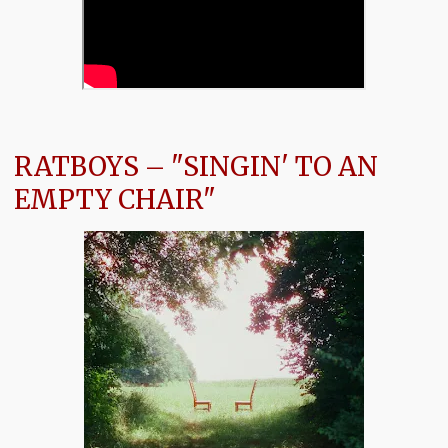
RATBOYS – "SINGIN' TO AN
EMPTY CHAIR"