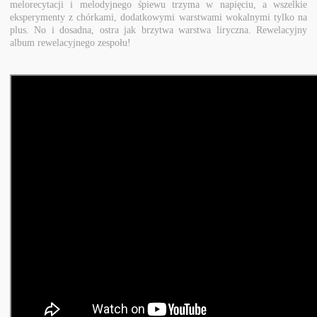
melorecytacji i melodyjnego śpiewu trzyma w napięciu, a wszelkie
eksperymenty z chórkami, dodatkowymi warstwami wokalnymi tylko na
plus. No i dosadna, ostra jak brzytwa warstwa liryczna. Rewelacyjny
album rewelacyjnego zespołu!