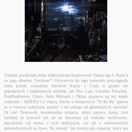
Totalnie pochłonęła mnie elektroniczna kreatywność Danny'ego L Harle'a
na jego albumie "Cerulean"! Oczywiście do tego materiału przyciągnęła
mnie przede wszystkim obecność Kachy z Coals w gronie tak
popularnych i znakomitych artystek, jak Dua Lipa, Caroline Polachek,
PinkPantheress, Clairo, Julia Michaels i Oklou (pojawia się też męski
rodzynek – MNEK)! Co więcej, Kacha w kompozycji "Te Re Re" śpiewa
tu w naszym rodzimym języku! I nie odstaje od głośniejszych nazwisk!
Oj nie! Doprawdy fenomenalna sytuacja, która napawa dumą, tym
bardziej że przecież już od lat doceniam jej wokalne możliwości,
niezależnie czy mowa o tych studyjnych, czy też o wielokrotnych
doświadczeniach na żywo. No sztosik! Jak zresztą cały materiał, który ma