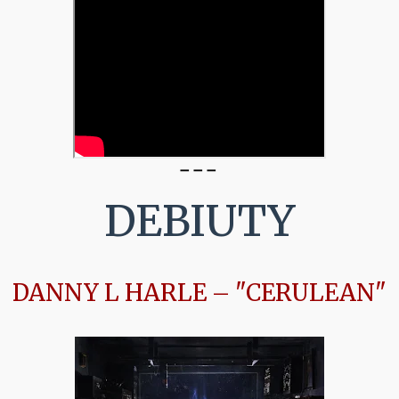
➖
➖
➖
DEBIUTY
DANNY L HARLE – "CERULEAN"