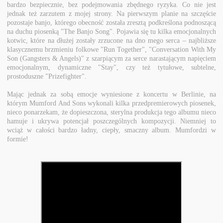
bardzo bezpiecznie, bez podejmowania zbędnego ryzyka. Co nie jest
jednak też zarzutem z mojej strony. Na pierwszym planie na szczęście
pozostaje banjo, którego obecność została zresztą podkreślona podnoszącą
na duchu piosenką "The Banjo Song". Pojawia się tu kilka emocjonalnych
kotwic, które na dłużej zostały zrzucone na dno mego serca – najbliższe
klasycznemu brzmieniu folkowe "Run Together", "Conversation With My
Son (Gangsters & Angels)" z szarpiącym za serce narastającym napięciem
emocjonalnym, dynamiczne "Stay", czy też tytułowe, subtelne,
prostoduszne "Prizefighter".
Mając jednak za sobą emocje wyniesione z koncertu w Berlinie, na
którym Mumford And Sons wykonali kilka przedpremierowych piosenek,
nieco ponarzekam, że dopieszczona, sterylna produkcja tego albumu nieco
hamuje i ukrywa potencjał poszczególnych kompozycji. Niemniej to
wciąż w całości bardzo ładny, ciepły, smaczny album. Mumfordzi w
formie!