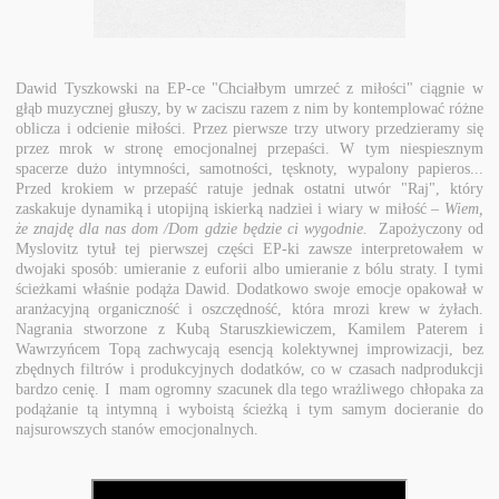
Dawid Tyszkowski na EP-ce "Chciałbym umrzeć z miłości" ciągnie w
głąb muzycznej głuszy, by w zaciszu razem z nim by kontemplować różne
oblicza i odcienie miłości. Przez pierwsze trzy utwory przedzieramy się
przez mrok w stronę emocjonalnej przepaści. W tym niespiesznym
spacerze dużo intymności, samotności, tęsknoty, wypalony papieros...
Przed krokiem w przepaść ratuje jednak ostatni utwór "Raj", który
zaskakuje dynamiką i utopijną iskierką nadziei i wiary w miłość –
Wiem,
że znajdę dla nas dom /Dom gdzie będzie ci wygodnie.
Zapożyczony od
Myslovitz tytuł tej pierwszej części EP-ki zawsze interpretowałem w
dwojaki sposób: umieranie z euforii albo umieranie z bólu straty. I tymi
ścieżkami właśnie podąża Dawid. Dodatkowo swoje emocje opakował w
aranżacyjną organiczność i oszczędność, która mrozi krew w żyłach.
Nagrania stworzone z Kubą Staruszkiewiczem, Kamilem Paterem i
Wawrzyńcem Topą zachwycają esencją kolektywnej improwizacji, bez
zbędnych filtrów i produkcyjnych dodatków, co w czasach nadprodukcji
bardzo cenię. I mam ogromny szacunek dla tego wrażliwego chłopaka za
podążanie tą intymną i wyboistą ścieżką i tym samym docieranie do
najsurowszych stanów emocjonalnych.