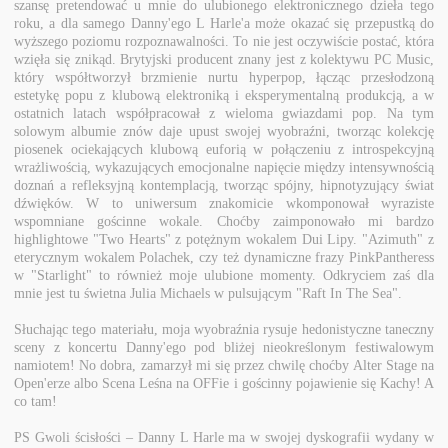
szansę pretendować u mnie do ulubionego elektronicznego dzieła tego
roku, a dla samego Danny'ego L Harle'a może okazać się przepustką do
wyższego poziomu rozpoznawalności. To nie jest oczywiście postać, która
wzięła się znikąd. Brytyjski producent znany jest z kolektywu PC Music,
który współtworzył brzmienie nurtu hyperpop, łącząc przesłodzoną
estetykę popu z klubową elektroniką i eksperymentalną produkcją, a w
ostatnich latach współpracował z wieloma gwiazdami pop. Na tym
solowym albumie znów daje upust swojej wyobraźni, tworząc kolekcję
piosenek ociekających klubową euforią w połączeniu z introspekcyjną
wrażliwością, wykazujących emocjonalne napięcie między intensywnością
doznań a refleksyjną kontemplacją, tworząc spójny, hipnotyzujący świat
dźwięków. W to uniwersum znakomicie wkomponował wyraziste
wspomniane gościnne wokale. Choćby zaimponowało mi bardzo
highlightowe "Two Hearts" z potężnym wokalem Dui Lipy. "Azimuth" z
eterycznym wokalem Polachek, czy też dynamiczne frazy PinkPantheress
w "Starlight" to również moje ulubione momenty. Odkryciem zaś dla
mnie jest tu świetna Julia Michaels w pulsującym "Raft In The Sea".
Słuchając tego materiału, moja wyobraźnia rysuje hedonistyczne taneczny
sceny z koncertu Danny'ego pod bliżej nieokreślonym festiwalowym
namiotem! No dobra, zamarzył mi się przez chwilę choćby Alter Stage na
Open'erze albo Scena Leśna na OFFie i gościnny pojawienie się Kachy! A
co tam!
PS Gwoli ścisłości – Danny L Harle ma w swojej dyskografii wydany w