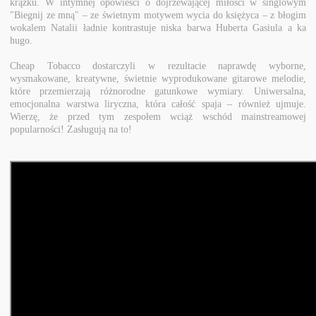
krążku. W intymnej opowieści o dojrzewającej miłości w singlowym
"Biegnij ze mną" – ze świetnym motywem wycia do księżyca – z błogim
wokalem Natalii ładnie kontrastuje niska barwa Huberta Gasiula a ka
hugo.
Cheap Tobacco dostarczyli w rezultacie naprawdę wyborne,
wysmakowane, kreatywne, świetnie wyprodukowane gitarowe melodie,
które przemierzają różnorodne gatunkowe wymiary. Uniwersalna,
emocjonalna warstwa liryczna, która całość spaja – również ujmuje.
Wierzę, że przed tym zespołem wciąż wschód mainstreamowej
popularności! Zasługują na to!