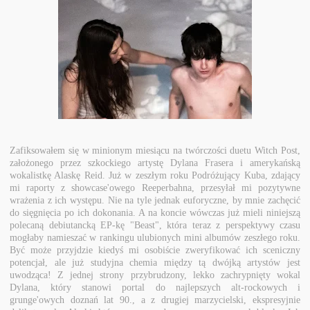
Zafiksowałem się w minionym miesiącu na twórczości duetu Witch Post,
założonego przez szkockiego artystę Dylana Frasera i amerykańską
wokalistkę Alaskę Reid. Już w zeszłym roku Podróżujący Kuba, zdający
mi raporty z showcase'owego Reeperbahna, przesyłał mi pozytywne
wrażenia z ich występu. Nie na tyle jednak euforyczne, by mnie zachęcić
do sięgnięcia po ich dokonania. A na koncie wówczas już mieli niniejszą
polecaną debiutancką EP-kę "Beast", która teraz z perspektywy czasu
mogłaby namieszać w rankingu ulubionych mini albumów zeszłego roku.
Być może przyjdzie kiedyś mi osobiście zweryfikować ich sceniczny
potencjał, ale już studyjna chemia między tą dwójką artystów jest
uwodząca! Z jednej strony przybrudzony, lekko zachrypnięty wokal
Dylana, który stanowi portal do najlepszych alt-rockowych i
grunge'owych doznań lat 90., a z drugiej marzycielski, ekspresyjnie