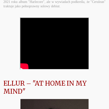
2021 roku album "Harlecore", ale w wywiadach podkreśla, że "Cerulean"
traktuje jako pełnoprawny solowy debiut.
ELLUR – "AT HOME IN MY
MIND"