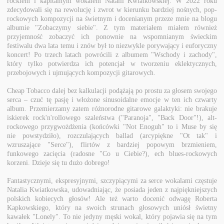
rockiem i kapitalnym wokalem Natalii Kwiatkowskiej. W 2022 roku
zdecydowali się na rewolucję i zwrot w kierunku bardziej nośnych, pop-
rockowych kompozycji na świetnym i docenianym przeze mnie na blogu
albumie "Zobaczymy siebie". Z tym materiałem miałem również
przyjemność zobaczyć ich ponownie na wspomnianym świeckim
festiwalu dwa lata temu i znów był to niezwykle porywający i euforyczny
koncert! Po trzech latach powrócili z albumem "Wschody i zachody",
który tylko potwierdza ich potencjał w tworzeniu eklektycznych,
przebojowych i ujmujących kompozycji gitarowych.
Cheap Tobacco dalej bez kalkulacji podążają po prostu za głosem swojego
serca – czuć tę pasję i włożone sinusoidalne emocje w ten ich czwarty
album. Przemierzamy zatem różnorodne gitarowe galaktyki: nie brakuje
iskierek rock'n'rollowego szaleństwa ("Paranoja", "Back Door"!), alt-
rockowego przygwożdżenia (końcówki "Not Enoguh" to i Muse by się
nie powstydziło), rozczulających ballad (arcypiękne "Ot tak" i
wzruszające "Serce"), flirtów z bardziej popowym brzmieniem,
funkowego zacięcia (radosne "Co u Ciebie?), ech blues-rockowych
korzeni. Dzieje się tu dużo dobrego!
Fantastycznymi, ekspresyjnymi, szczypiącymi za serce wokalami częstuje
Natalia Kwiatkowska, udowadniając, że posiada jeden z najpiękniejszych
polskich kobiecych głosów! Ale też warto docenić odwagę Roberta
Kapkowskiego, który na swoich strunach głosowych uniósł świetny
kawałek "Lonely". To nie jedyny męski wokal, który pojawia się na tym