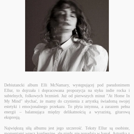
Debiutancki album Elli McNamary, występującej pod pseudonimem
Ellur, to dojrzała i dopracowana propozycja na styku indie rocka i
subtelnych, folkowych brzmień. Już od pierwszych minut "At Home In
My Mind" słychać, że mamy do czynienia z artystką świadomą swojej
estetyki i emocjonalnego przekazu. To płyta intymna, a zarazem pełna
energii – balansująca między delikatnością a wyrazistą, gitarową
ekspresją.
Największą siłą albumu jest jego szczerość. Teksty Ellur są osobiste,
momentami wręcz konfesyjne, ale nigdy nie popadają w banał. Artystka z