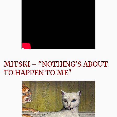
MITSKI – "NOTHING'S ABOUT
TO HAPPEN TO ME"