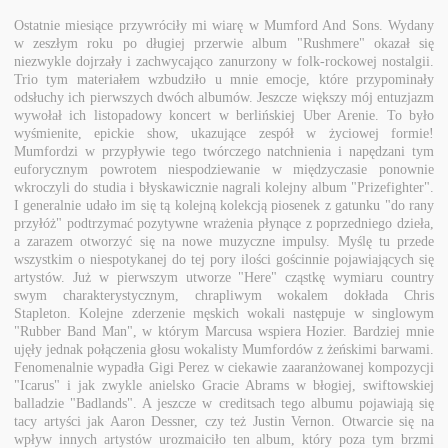
Ostatnie miesiące przywróciły mi wiarę w Mumford And Sons. Wydany
w zeszłym roku po długiej przerwie album "Rushmere" okazał się
niezwykle dojrzały i zachwycająco zanurzony w folk-rockowej nostalgii.
Trio tym materiałem wzbudziło u mnie emocje, które przypominały
odsłuchy ich pierwszych dwóch albumów. Jeszcze większy mój entuzjazm
wywołał ich listopadowy koncert w berlińskiej Uber Arenie. To było
wyśmienite, epickie show, ukazujące zespół w życiowej formie!
Mumfordzi w przypływie tego twórczego natchnienia i napędzani tym
euforycznym powrotem niespodziewanie w międzyczasie ponownie
wkroczyli do studia i błyskawicznie nagrali kolejny album "Prizefighter".
I generalnie udało im się tą kolejną kolekcją piosenek z gatunku "do rany
przyłóż" podtrzymać pozytywne wrażenia płynące z poprzedniego dzieła,
a zarazem otworzyć się na nowe muzyczne impulsy. Myślę tu przede
wszystkim o niespotykanej do tej pory ilości gościnnie pojawiających się
artystów. Już w pierwszym utworze "Here" cząstkę wymiaru country
swym charakterystycznym, chrapliwym wokalem dokłada Chris
Stapleton. Kolejne zderzenie męskich wokali następuje w singlowym
"Rubber Band Man", w którym Marcusa wspiera Hozier. Bardziej mnie
ujęły jednak połączenia głosu wokalisty Mumfordów z żeńskimi barwami.
Fenomenalnie wypadła Gigi Perez w ciekawie zaaranżowanej kompozycji
"Icarus" i jak zwykle anielsko Gracie Abrams w błogiej, swiftowskiej
balladzie "Badlands". A jeszcze w creditsach tego albumu pojawiają się
tacy artyści jak Aaron Dessner, czy też Justin Vernon. Otwarcie się na
wpływ innych artystów urozmaiciło ten album, który poza tym brzmi