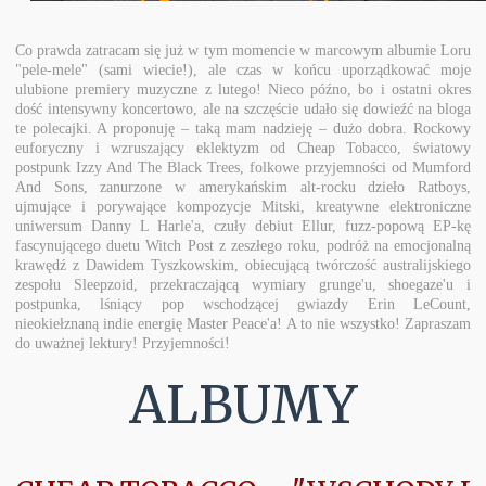
Co prawda zatracam się już w tym momencie w marcowym albumie Loru
"pele-mele" (sami wiecie!), ale czas w końcu uporządkować moje
ulubione premiery muzyczne z lutego! Nieco późno, bo i ostatni okres
dość intensywny koncertowo, ale na szczęście udało się dowieźć na bloga
te polecajki. A proponuję – taką mam nadzieję – dużo dobra. Rockowy
euforyczny i wzruszający eklektyzm od Cheap Tobacco, światowy
postpunk Izzy And The Black Trees, folkowe przyjemności od Mumford
And Sons, zanurzone w amerykańskim alt-rocku dzieło Ratboys,
ujmujące i porywające kompozycje Mitski, kreatywne elektroniczne
uniwersum Danny L Harle'a, czuły debiut Ellur, fuzz-popową EP-kę
fascynującego duetu Witch Post z zeszłego roku, podróż na emocjonalną
krawędź z Dawidem Tyszkowskim, obiecującą twórczość australijskiego
zespołu Sleepzoid, przekraczającą wymiary grunge'u, shoegaze'u i
postpunka, lśniący pop wschodzącej gwiazdy Erin LeCount,
nieokiełznaną indie energię Master Peace'a! A to nie wszystko! Zapraszam
do uważnej lektury! Przyjemności!
ALBUMY