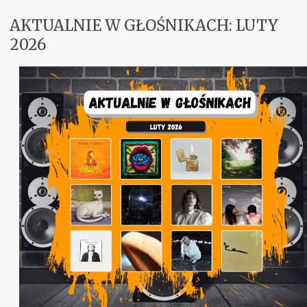
AKTUALNIE W GŁOŚNIKACH: LUTY
Koncerty
2026
Aktualnie w Głośnikach
Recenzje
PM Odkrywają
Subiektywnie
Kontakt