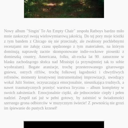
Nowy album "Singin' To An Empty Chair" zespołu Ratboys bardzo miło
mnie zaskoczył swoją wielowymiarową jakością. Do tej pory moje ścieżki
z tym bandem z Chicago się nie przecinały, ale zwabiony pochlebnymi
recenzjami nie żałuję czasu spędzonego z tym materiałem, na którym
dominują naprawdę zacnie skomponowane indie-rockowe piosenki z
domieszką country, Americana, folku, alt-rocka lat 90. zanurzone w
blasku zachodzącego słońca nad Missisipi (a przynajmniej tak to sobie
wyobrażam). Bogate aranżacje, trochę przesterowanego gitarowego
gniewu, ostrych riffów, trochę folkowej łagodności i chwytliwych
refrenów, momenty kreatywnej instrumentalnej improwizacji, uwodzący
wokal Julii Steiner, oczyszczająca emocjonalnie, nieunikająca trudnych, a
nawet traumatycznych przeżyć warstwa liryczna – album kompletny w
swoich założeniach. Emocjonalnie ciężki, ale jednocześnie ciepły i pełen
nadziei. Zespół zaś już w pełni gotowy, by zaistnieć w świadomości
szerszego grona odbiorców w muzycznym świecie! Z pewnością nie grozi
im śpiewanie do pustych krzeseł!