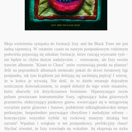
Moja wieloletnia sympatia do formacji Izzy and the Black Trees nie jest
żadną tajemnicą. W ostatnim czasie na naszym postpunkowym rodzimym
podwórku pojawiają się młodsze formacje, które rzucają wyzwanie tym –
nie będzie to chyba dużym nadużyciem – weteranom, ale Izzy swoim
trzecim albumem "Kisses to Chaos" znów rozstawiają pionki na planszy!
Jeśli na poprzednich albumach nieśmiało pukali do drzwi światowej ligi
postpunku, tak tym krążkiem już dobijają się zaciśniętą pięścią! I wierzę,
że w końcu je wyważą. Nie dość, że to dzieło emanuje dojrzałym
scenicznym doświadczeniem, to zespół dołożył do tego wiele niuansów,
które ubarwiły ich dotychczasowe brzmienie. Hipnotyzujące swym
pulsem powtarzane instrumentalne frazy, ogłuszający hałas gitarowych
przesterów, elektryzujący punkowy gniew, wwiercające się w mózgowinę
wyraziste partie gitarowe i basowe, podskórnie talkingheadowskie tempo
perkusyjne, bezpośrednio porywające chwytliwe i melodyjne refreny –
koncepcyjnie wszystkie trybiki tej rockowej maszyny działają bez
zarzutu! Wpadasz i wsiąkasz w ten postpunkowy, perfekcyjny chaos!
Słychać również, że Izzy rozwinęła się wokalnie.
Jej ekspresja na styku