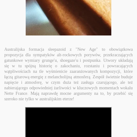
Australijska formacja sleepazoid z "New Age" to obowiązkowa
propozycja dla sympatyków alt-rockowych porywów, przekraczających
gatunkowe wymiary grunge'u, shoegaze'u i postpunka. Utwory układają
się w tu spójną historię o zakochaniu, rozstaniu i powracających
wątpliwościach na tle wyśmienicie zaaranżowanych kompozycji, które
łączą gitarową energię z melancholijną atmosferą. Zespół świetnie buduje
napięcie i atmosferę, w czym duża też zasługa czarującego, ale też
nabierającego odpowiedniej żarliwości w kluczowych momentach wokalu
Nette France. Mają naprawdę mocne argumenty na to, by przebić się
szeroko nie tylko w australijskim eterze!