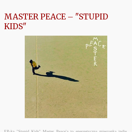
MASTER PEACE – "STUPID
KIDS"
EP-ka "Stupid Kids" Master Peace'a to energetyczna mieszanka indie,