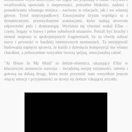
wrażliwością opowiada o niepewności, potrzebie bliskości, nadziei i
poszukiwaniu własnego miejsca – zarówno w relacjach, jak i we własnej
głowie. Tytuł nieprzypadkowy. Emocjonalny liryzm współgra tu z
dynamicznymi, przemyślanymi aranżacjami, które nadają utworom
odpowiedni puls i dramaturgię. Wyróżnia się również wokal Ellur –
czysty, bogaty w barwy i pełen subtelnych niuansów. Potrafi być kruchy i
niemal szeptany w spokojniejszych fragmentach, by za chwilę nabrać
mocy i pewności w bardziej intensywnych momentach. Ta umiejętność
budowania napięcia sprawia, że każda z dziesięciu kompozycji ma własny
charakter, a jednocześnie wszystkie tworzą spójną, emocjonalną całość.
"At Home In My Mind" to debiut-obietnica, ukazujący Ellur w
kluczowym momencie rozwoju – świadomą swojej tożsamości, talentu i
gotową na dalszą drogę, która może przynieść nam wszystkim jeszcze
więcej emocji i przyjemności ze strony tej dobrze rokującej artystki.