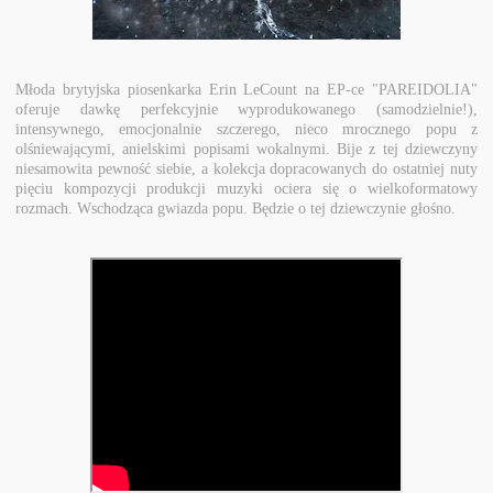
Młoda brytyjska piosenkarka Erin LeCount na EP-ce "PAREIDOLIA"
oferuje dawkę perfekcyjnie wyprodukowanego (samodzielnie!),
intensywnego, emocjonalnie szczerego, nieco mrocznego popu z
olśniewającymi, anielskimi popisami wokalnymi. Bije z tej dziewczyny
niesamowita pewność siebie, a kolekcja dopracowanych do ostatniej nuty
pięciu kompozycji produkcji muzyki ociera się o wielkoformatowy
rozmach. Wschodząca gwiazda popu.
Będzie o tej dziewczynie głośno.