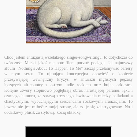
Choć jestem entuzjastą wszelakiego singer-songwritingu, to dotychczas do
twórczości Mitski jakoś nie potrafiłem poczuć pociągu. Jej najnowszy
album "Nothing's About To Happen To Me" zaczął przełamywać bariery
w mym sercu. To ujmująca koncepcyjna opowieść o kobiecie
przeżywającej wewnętrzny kryzys, w anturażu mglistych pejzaży
łączących alt-country z ostrym indie rockiem oraz bujną orkiestrą.
Kolejne utwory stopniowo pogłębiają obraz narastającej paranoi, lęku i
czarnego humoru, za sprawą zręcznego lawirowania między balladami a
chaotycznymi, wybuchającymi crescendami rockowymi aranżacjami. To
jeszcze nie jest miłość z mojej strony, ale czuję się zaintrygowany. No i
dodatkowy plusik za stylową, kocią okładkę!