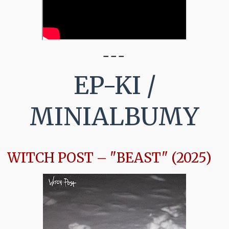
➖
➖
➖
EP-KI /
MINIALBUMY
WITCH POST – "BEAST" (2025)